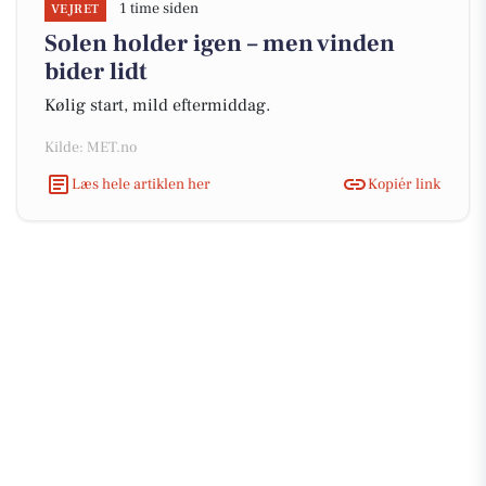
1 time siden
VEJRET
Solen holder igen – men vinden
bider lidt
Kølig start, mild eftermiddag.
Kilde: MET.no
Læs hele artiklen her
Kopiér link