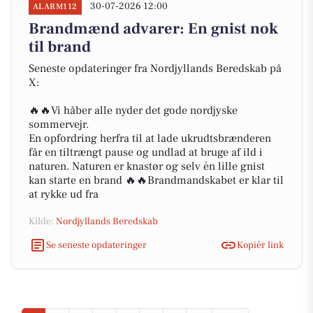
30-07-2026 12:00
ALARM112
Brandmænd advarer: En gnist nok
til brand
Seneste opdateringer fra Nordjyllands Beredskab på
X:
🔥🔥Vi håber alle nyder det gode nordjyske
sommervejr.
En opfordring herfra til at lade ukrudtsbrænderen
får en tiltrængt pause og undlad at bruge af ild i
naturen. Naturen er knastør og selv én lille gnist
kan starte en brand 🔥🔥Brandmandskabet er klar til
at rykke ud fra
Kilde:
Nordjyllands Beredskab
Se seneste opdateringer
Kopiér link