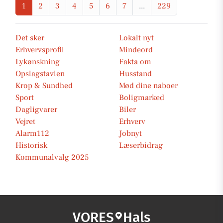
1
2
3
4
5
6
7
...
229
Det sker
Lokalt nyt
Erhvervsprofil
Mindeord
Lykønskning
Fakta om
Opslagstavlen
Husstand
Krop & Sundhed
Mød dine naboer
Sport
Boligmarked
Dagligvarer
Biler
Vejret
Erhverv
Alarm112
Jobnyt
Historisk
Læserbidrag
Kommunalvalg 2025
VORES
Hals