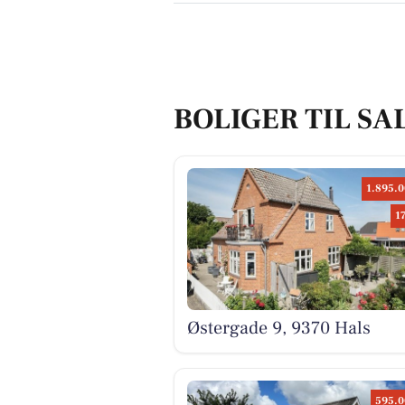
BOLIGER TIL SA
1.895.0
1
Østergade 9, 9370 Hals
595.0