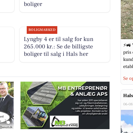
boliger
BOLIGMARKED
Lyngby 4 er til salg for kun
⚡🚜 
265.000 kr.: Se de billigste
pris
boliger til salg i Hals her
kund
etabl
Se o
Hals
06-08