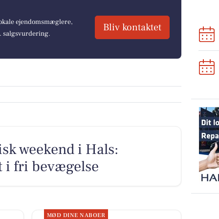
 lokale ejendomsmæglere,
Bliv kontaktet
r. salgsvurdering.
isk weekend i Hals:
 i fri bevægelse
MØD DINE NABOER