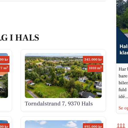
LG I HALS
00 kr
345.000 kr
2
2
77 m
1010 m
Har 
bare
bile
fuld
idé..
Torndalstrand 7, 9370 Hals
Se o
00 kr
895.000 kr