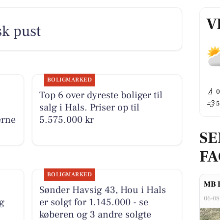
V
sk pust
BOLIGMARKED
💧
Top 6 over dyreste boliger til
💨
5
salg i Hals. Priser op til
erne
5.575.000 kr
SE
F
BOLIGMARKED
MB 
Sønder Havsig 43, Hou i Hals
06-08
g
er solgt for 1.145.000 - se
køberen og 3 andre solgte