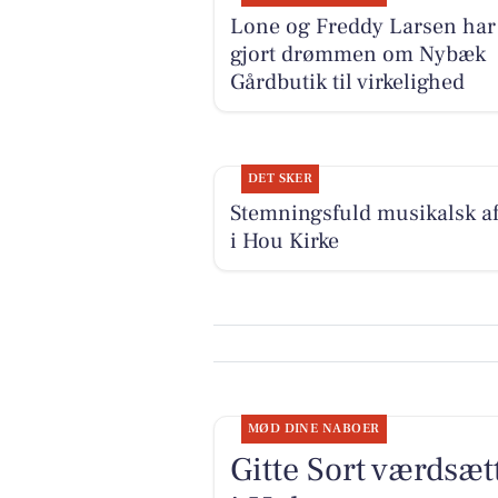
Lone og Freddy Larsen har
gjort drømmen om Nybæk
Gårdbutik til virkelighed
DET SKER
Stemningsfuld musikalsk a
i Hou Kirke
MØD DINE NABOER
Gitte Sort værdsætt