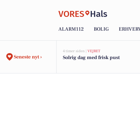
VORES
Hals
ALARM112
BOLIG
ERHVER
4 timer siden |
VEJRET
Seneste nyt ›
Solrig dag med frisk pust