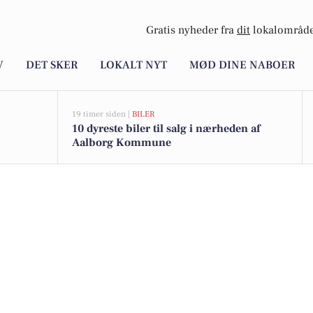
Gratis nyheder fra
dit
lokalområde
V
DET SKER
LOKALT NYT
MØD DINE NABOER
19 timer siden |
BILER
10 dyreste biler til salg i nærheden af
Aalborg Kommune