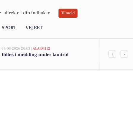
 -
direkte i din indbakke
Tilmeld
SPORT
VEJRET
06-08-2026 20:03 |
ALARM112
05-08-2026 13:00
‹
›
Ildløs i mødding under kontrol
Melholtvej 4
kommet til s
boligerne he