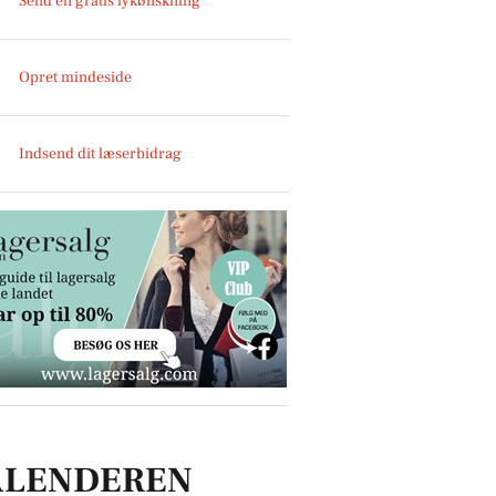
Send en gratis lykønskning
Opret mindeside
Indsend dit læserbidrag
ALENDEREN