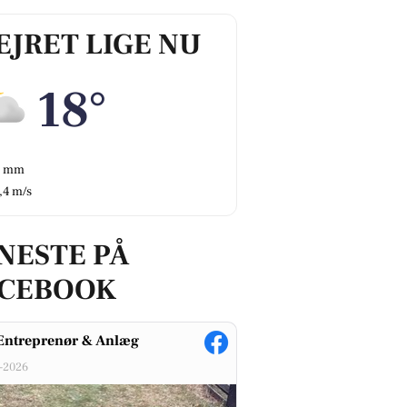
EJRET LIGE NU
18°
0 mm
,4 m/s
NESTE PÅ
ACEBOOK
Entreprenør & Anlæg
-2026