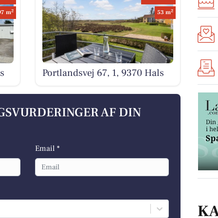
2
2
97 m
53 m
s
Portlandsvej 67, 1, 9370 Hals
LGSVURDERINGER AF DIN
Email *
K