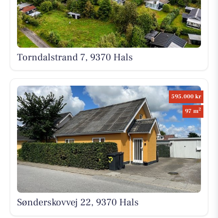
Torndalstrand 7, 9370 Hals
595.000 kr
2
97 m
Sønderskovvej 22, 9370 Hals