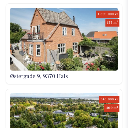
1.895.000 kr
2
177 m
Østergade 9, 9370 Hals
345.000 kr
2
1010 m