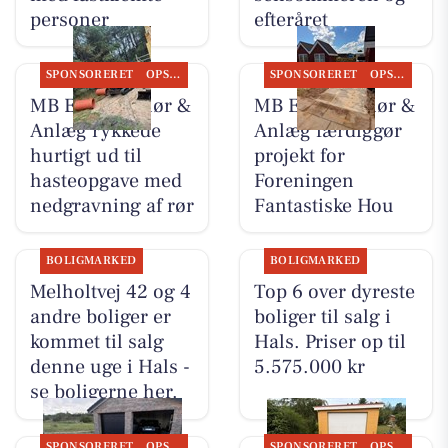
personer
efteråret
SPONSORERET
OPSLAGSTAVLEN
SPONSORERET
OPSLAGSTAVLEN
MB Entreprenør &
MB Entreprenør &
Anlæg rykkede
Anlæg færdiggør
hurtigt ud til
projekt for
hasteopgave med
Foreningen
nedgravning af rør
Fantastiske Hou
BOLIGMARKED
BOLIGMARKED
Melholtvej 42 og 4
Top 6 over dyreste
andre boliger er
boliger til salg i
kommet til salg
Hals. Priser op til
denne uge i Hals -
5.575.000 kr
se boligerne her.
SPONSORERET
OPSLAGSTAVLEN
SPONSORERET
OPSLAGSTAVLEN