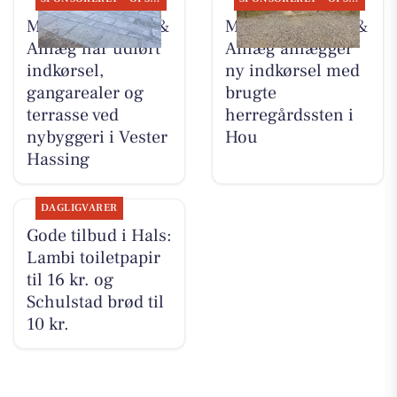
MB Entreprenør &
MB Entreprenør &
Anlæg har udført
Anlæg anlægger
indkørsel,
ny indkørsel med
gangarealer og
brugte
terrasse ved
herregårdssten i
nybyggeri i Vester
Hou
Hassing
DAGLIGVARER
Gode tilbud i Hals:
Lambi toiletpapir
til 16 kr. og
Schulstad brød til
10 kr.