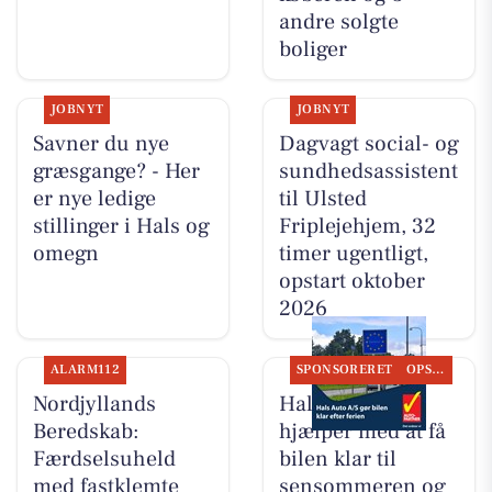
andre solgte
boliger
JOBNYT
JOBNYT
Savner du nye
Dagvagt social- og
græsgange? - Her
sundhedsassistent
er nye ledige
til Ulsted
stillinger i Hals og
Friplejehjem, 32
omegn
timer ugentligt,
opstart oktober
2026
ALARM112
SPONSORERET
OPSLAGSTAVLEN
Nordjyllands
Hals Auto A/S
Beredskab:
hjælper med at få
Færdselsuheld
bilen klar til
med fastklemte
sensommeren og