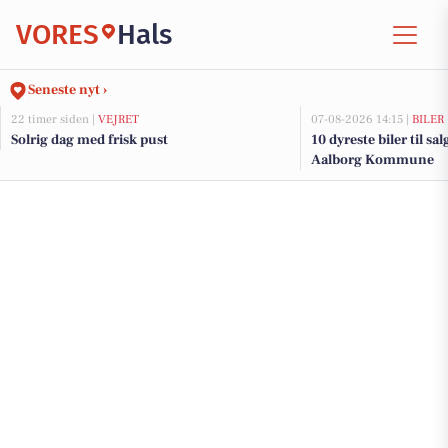
VORES
Hals
Seneste nyt ›
22 timer siden |
VEJRET
07-08-2026 14:15 |
BILER
Solrig dag med frisk pust
10 dyreste biler til sa
Aalborg Kommune