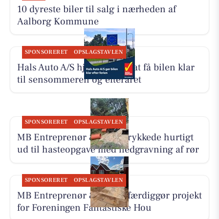
10 dyreste biler til salg i nærheden af
Aalborg Kommune
SPONSORERET
OPSLAGSTAVLEN
Hals Auto A/S hjælper med at få bilen klar
til sensommeren og efteråret
SPONSORERET
OPSLAGSTAVLEN
MB Entreprenør & Anlæg rykkede hurtigt
ud til hasteopgave med nedgravning af rør
SPONSORERET
OPSLAGSTAVLEN
MB Entreprenør & Anlæg færdiggør projekt
for Foreningen Fantastiske Hou