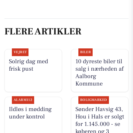
FLERE ARTIKLER
VEJRET
BILER
Solrig dag med
10 dyreste biler til
frisk pust
salg i nærheden af
Aalborg
Kommune
ALARM112
BOLIGMARKED
Ildløs i mødding
Sønder Havsig 43,
under kontrol
Hou i Hals er solgt
for 1.145.000 - se
køberen og 3