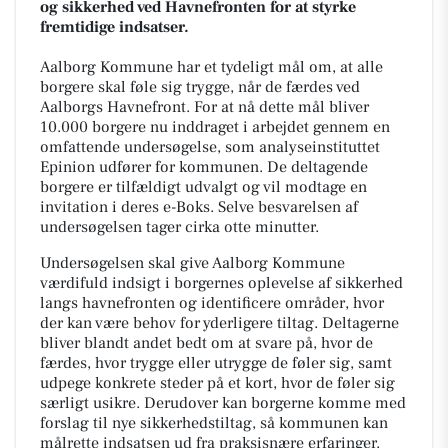
og sikkerhed ved Havnefronten for at styrke
fremtidige indsatser.
Aalborg Kommune har et tydeligt mål om, at alle
borgere skal føle sig trygge, når de færdes ved
Aalborgs Havnefront. For at nå dette mål bliver
10.000 borgere nu inddraget i arbejdet gennem en
omfattende undersøgelse, som analyseinstituttet
Epinion udfører for kommunen. De deltagende
borgere er tilfældigt udvalgt og vil modtage en
invitation i deres e-Boks. Selve besvarelsen af
undersøgelsen tager cirka otte minutter.
Undersøgelsen skal give Aalborg Kommune
værdifuld indsigt i borgernes oplevelse af sikkerhed
langs havnefronten og identificere områder, hvor
der kan være behov for yderligere tiltag. Deltagerne
bliver blandt andet bedt om at svare på, hvor de
færdes, hvor trygge eller utrygge de føler sig, samt
udpege konkrete steder på et kort, hvor de føler sig
særligt usikre. Derudover kan borgerne komme med
forslag til nye sikkerhedstiltag, så kommunen kan
målrette indsatsen ud fra praksisnære erfaringer.