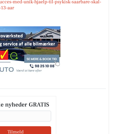
ucces-med-unik-hjaelp-til-psykisk-saarbare-skal-
-13-aar
le nyheder GRATIS
Tilmeld