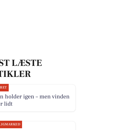
ST LÆSTE
TIKLER
JRET
n holder igen – men vinden
r lidt
LIGMARKED