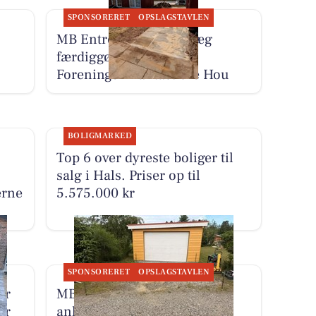
SPONSORERET
OPSLAGSTAVLEN
MB Entreprenør & Anlæg
færdiggør projekt for
Foreningen Fantastiske Hou
BOLIGMARKED
Top 6 over dyreste boliger til
salg i Hals. Priser op til
erne
5.575.000 kr
SPONSORERET
OPSLAGSTAVLEN
ar
MB Entreprenør & Anlæg
er
anlægger ny indkørsel med