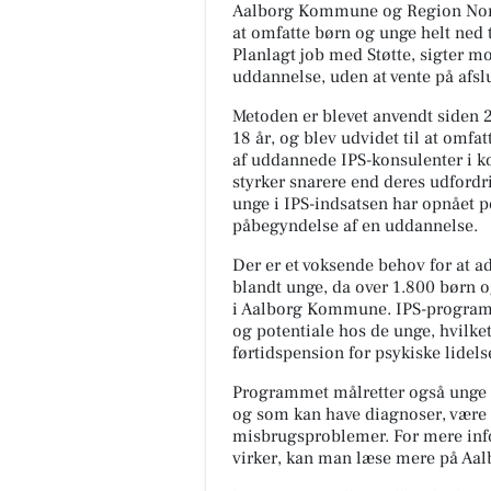
Aalborg Kommune og Region Nordj
at omfatte børn og unge helt ned t
Planlagt job med Støtte, sigter mod
uddannelse, uden at vente på afsl
Metoden er blevet anvendt siden
18 år, og blev udvidet til at omfat
af uddannede IPS-konsulenter i
styrker snarere end deres udfordri
unge i IPS-indsatsen har opnået pos
påbegyndelse af en uddannelse.
Der er et voksende behov for at a
blandt unge, da over 1.800 børn 
i Aalborg Kommune. IPS-program
og potentiale hos de unge, hvilk
førtidspension for psykiske lidels
Programmet målretter også unge
og som kan have diagnoser, være 
misbrugsproblemer. For mere in
virker, kan man læse mere på Aa