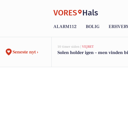
VORES
Hals
ALARM112
BOLIG
ERHVER
10 timer siden |
VEJRET
Seneste nyt ›
Solen holder igen – men vinden bi