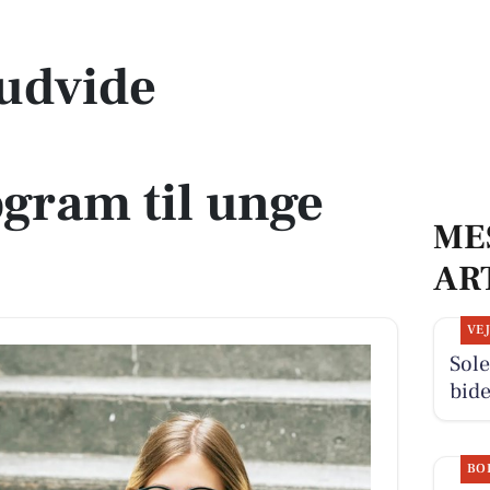
eprogram til unge fra 13 år
 udvide
ogram til unge
ME
AR
VE
Sole
bide
BO