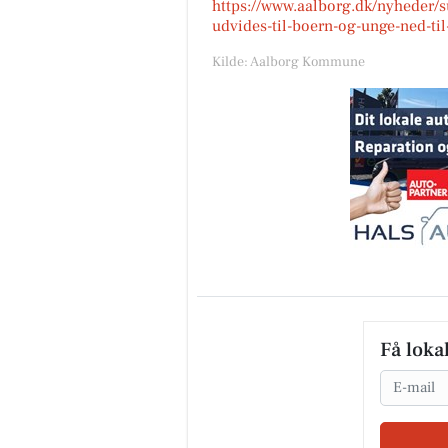
https://www.aalborg.dk/nyheder/s
udvides-til-boern-og-unge-ned-til
Kilde: Aalborg Kommune
Få loka
Email