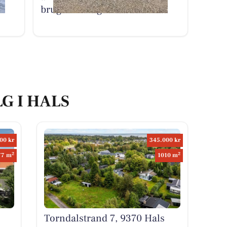
brugte herregårdssten i Hou
LG I HALS
00 kr
345.000 kr
2
2
77 m
1010 m
Torndalstrand 7, 9370 Hals