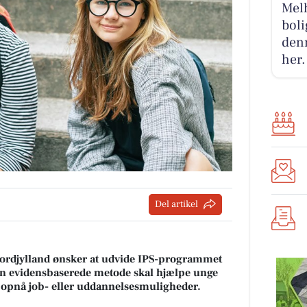
Melh
boli
denn
her.
Del artikel
djylland ønsker at udvide IPS-programmet
 Den evidensbaserede metode skal hjælpe unge
t opnå job- eller uddannelsesmuligheder.