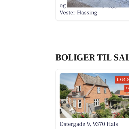
og terrasse ved nybyggeri i
Vester Hassing
BOLIGER TIL SA
1.895.0
1
Østergade 9, 9370 Hals