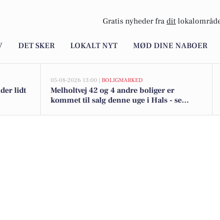
Gratis nyheder fra
dit
lokalområde
V
DET SKER
LOKALT NYT
MØD DINE NABOER
05-08-2026 13:00 |
BOLIGMARKED
der lidt
Melholtvej 42 og 4 andre boliger er
kommet til salg denne uge i Hals - se
boligerne her.