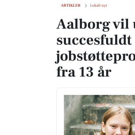
Aalborg vil udvide succesfuldt jobstøtt
ARTIKLER
Lokalt nyt
Aalborg vil
succesfuldt
jobstøttepr
fra 13 år