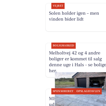
VEJRET
Solen holder igen – men
vinden bider lidt
BOLIGMARKED
Melholtvej 42 og 4 andre
boliger er kommet til salg
denne uge i Hals - se bolig
her.
SPONSORERET
OPSLAGSTAVLEN
MB Entreprenør & Anlæg h
udført indkørsel, gangareal