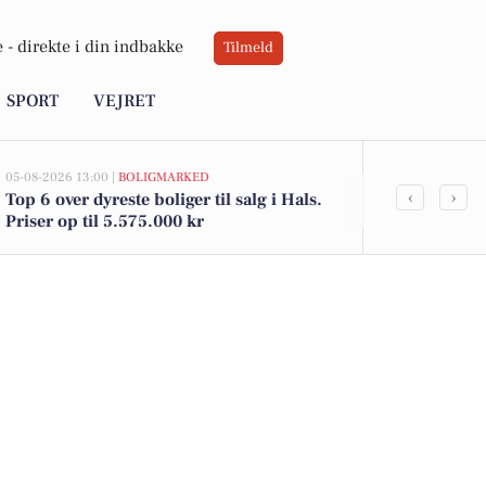
 -
direkte i din indbakke
Tilmeld
SPORT
VEJRET
05-08-2026 13:00 |
BOLIGMARKED
02-08-2026 16:01
‹
›
Top 6 over dyreste boliger til salg i Hals.
Gode tilbud i
Priser op til 5.575.000 kr
16 kr. og Sch