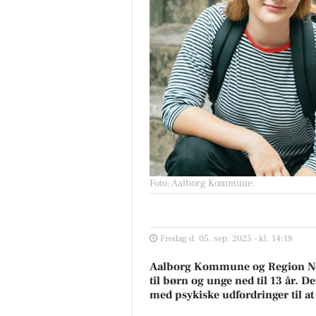
Foto: Aalborg Kommune
.
Fredag d. 05. sep. 2025 - kl. 14:18
Aalborg Kommune og Region Nor
til børn og unge ned til 13 år.
med psykiske udfordringer til a