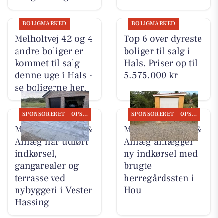
BOLIGMARKED
BOLIGMARKED
Melholtvej 42 og 4
Top 6 over dyreste
andre boliger er
boliger til salg i
kommet til salg
Hals. Priser op til
denne uge i Hals -
5.575.000 kr
se boligerne her.
SPONSORERET
OPSLAGSTAVLEN
SPONSORERET
OPSLAGSTAVLEN
MB Entreprenør &
MB Entreprenør &
Anlæg har udført
Anlæg anlægger
indkørsel,
ny indkørsel med
gangarealer og
brugte
terrasse ved
herregårdssten i
nybyggeri i Vester
Hou
Hassing