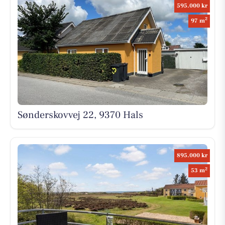
595.000 kr
2
97 m
Sønderskovvej 22, 9370 Hals
895.000 kr
2
53 m