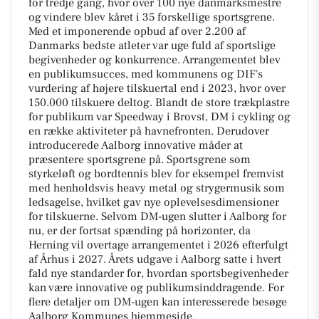
for tredje gang, hvor over 100 nye danmarksmestre
og vindere blev kåret i 35 forskellige sportsgrene.
Med et imponerende opbud af over 2.200 af
Danmarks bedste atleter var uge fuld af sportslige
begivenheder og konkurrence. Arrangementet blev
en publikumsucces, med kommunens og DIF's
vurdering af højere tilskuertal end i 2023, hvor over
150.000 tilskuere deltog. Blandt de store trækplastre
for publikum var Speedway i Brovst, DM i cykling og
en række aktiviteter på havnefronten. Derudover
introducerede Aalborg innovative måder at
præsentere sportsgrene på. Sportsgrene som
styrkeløft og bordtennis blev for eksempel fremvist
med henholdsvis heavy metal og strygermusik som
ledsagelse, hvilket gav nye oplevelsesdimensioner
for tilskuerne. Selvom DM-ugen slutter i Aalborg for
nu, er der fortsat spænding på horizonter, da
Herning vil overtage arrangementet i 2026 efterfulgt
af Århus i 2027. Årets udgave i Aalborg satte i hvert
fald nye standarder for, hvordan sportsbegivenheder
kan være innovative og publikumsinddragende. For
flere detaljer om DM-ugen kan interesserede besøge
Aalborg Kommunes hjemmeside.