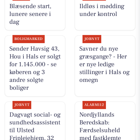
Blæsende start,
Ildløs i mødding
lunere senere i
under kontrol
dag
BOLIGMARKED
JOBNYT
Sønder Havsig 43,
Savner du nye
Hou i Hals er solgt
græsgange? - Her
for 1.145.000 - se
er nye ledige
køberen og 3
stillinger i Hals og
andre solgte
omegn
boliger
JOBNYT
ALARM112
Dagvagt social- og
Nordjyllands
sundhedsassistent
Beredskab:
til Ulsted
Færdselsuheld
Friplejehjem, 32
med fastklemte