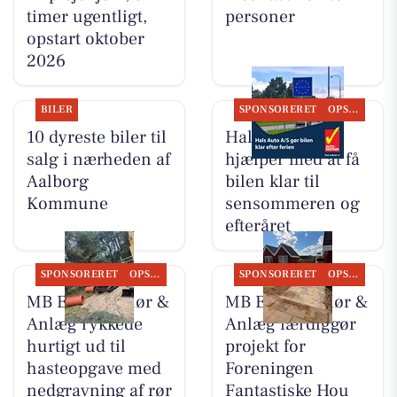
timer ugentligt,
personer
opstart oktober
2026
BILER
SPONSORERET
OPSLAGSTAVLEN
10 dyreste biler til
Hals Auto A/S
salg i nærheden af
hjælper med at få
Aalborg
bilen klar til
Kommune
sensommeren og
efteråret
SPONSORERET
OPSLAGSTAVLEN
SPONSORERET
OPSLAGSTAVLEN
MB Entreprenør &
MB Entreprenør &
Anlæg rykkede
Anlæg færdiggør
hurtigt ud til
projekt for
hasteopgave med
Foreningen
nedgravning af rør
Fantastiske Hou