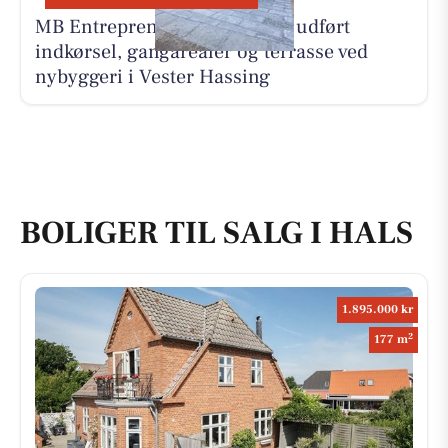
MB Entreprenør & Anlæg har udført
indkørsel, gangarealer og terrasse ved
nybyggeri i Vester Hassing
BOLIGER TIL SALG I HALS
1.895.000 kr
2
177 m