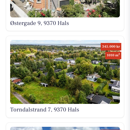
Østergade 9, 9370 Hals
345.000 kr
2
1010 m
Torndalstrand 7, 9370 Hals