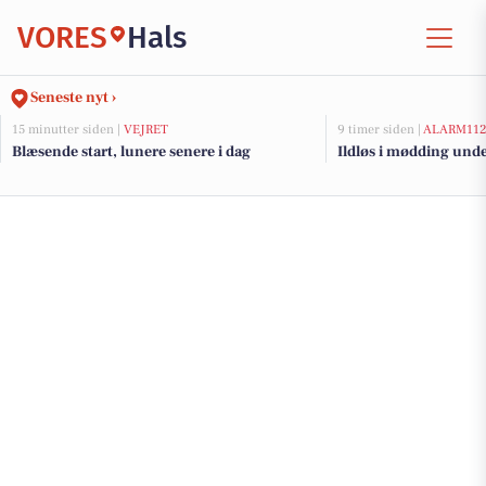
VORES
Hals
Seneste nyt ›
15 minutter siden |
VEJRET
9 timer siden |
ALARM11
Blæsende start, lunere senere i dag
Ildløs i mødding und