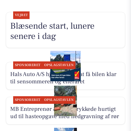
VEJRET
Blæsende start, lunere
senere i dag
SPONSORERET
OPSLAGSTAVLEN
Hals Auto A/S hjælper med at få bilen klar
til sensommeren og efteråret
SPONSORERET
OPSLAGSTAVLEN
MB Entreprenør & Anlæg rykkede hurtigt
ud til hasteopgave med nedgravning af rør