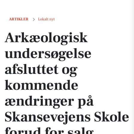
Arkæologisk undersøgelse afsluttet og kommende ændringer på Skans
ARTIKLER
Lokalt nyt
Arkæologisk
undersøgelse
afsluttet og
kommende
ændringer på
Skansevejens Skole
forud for salg