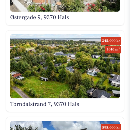
Østergade 9, 9370 Hals
345.000 kr
2
1010 m
Torndalstrand 7, 9370 Hals
595.000 kr