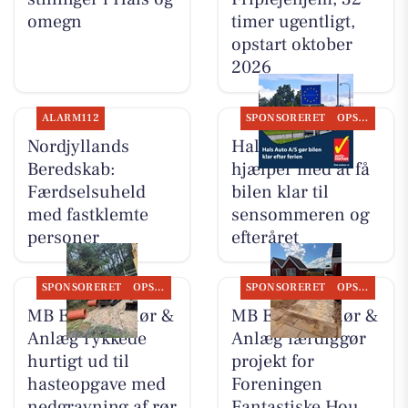
omegn
timer ugentligt,
opstart oktober
2026
ALARM112
SPONSORERET
OPSLAGSTAVLEN
Nordjyllands
Hals Auto A/S
Beredskab:
hjælper med at få
Færdselsuheld
bilen klar til
med fastklemte
sensommeren og
personer
efteråret
SPONSORERET
OPSLAGSTAVLEN
SPONSORERET
OPSLAGSTAVLEN
MB Entreprenør &
MB Entreprenør &
Anlæg rykkede
Anlæg færdiggør
hurtigt ud til
projekt for
hasteopgave med
Foreningen
nedgravning af rør
Fantastiske Hou