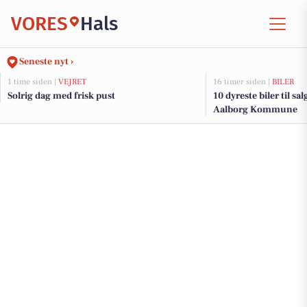
VORES
Hals
Seneste nyt ›
1 time siden |
VEJRET
16 timer siden |
BILER
Solrig dag med frisk pust
10 dyreste biler til sa
Aalborg Kommune