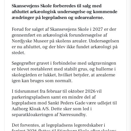
Skansevejens Skole forberedes til salg med
afsluttet arkæologisk undersøgelse og kommende
ændringer på legepladsen og udearealerne.
Forud for salget af Skansevejens Skole i 2027 er der
gennemført en arkæologisk forundersøgelse af
Nordjyske Museer på skolens arealer. Undersøgelsen
er nu afsluttet, og der blev ikke fundet arkæologi på
stedet.
Søgegrøfter gravet i forbindelse med udgravningen
er blevet reetableret med stabilt grus, og hullerne i
skolegården er lukket, hvilket betyder, at arealerne
igen kan bruges som normalt.
I tidsrummet fra februar til oktober 2026 vil
parkeringspladsen samt en mindre del af
legepladsen mod Sankt Peders Gade være udlejet til
Aalborg Kloak A/S. Dette sker som led i
separatkloakeringen af Nørresundby.
Det forventes, at legepladsens legeredskaber i