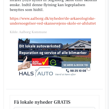
foråret 2026 flyttes til Stigsborg Skole efter skolens
ønske. Indtil denne flytning kan legepladsen
benyttes som hidtil.
https://www.aalborg.dk/nyheder/de-arkaeologiske-
undersoegelser-ved-skansevejens-skole-er-afsluttet
Kilde: Aalborg Kommune
Få lokale nyheder GRATIS