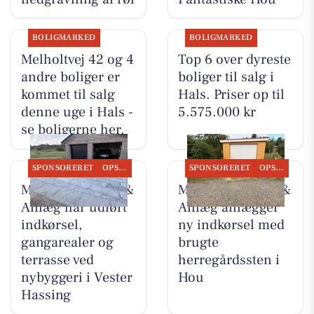
BOLIGMARKED
BOLIGMARKED
Melholtvej 42 og 4
Top 6 over dyreste
andre boliger er
boliger til salg i
kommet til salg
Hals. Priser op til
denne uge i Hals -
5.575.000 kr
se boligerne her.
SPONSORERET
OPSLAGSTAVLEN
SPONSORERET
OPSLAGSTAVLEN
MB Entreprenør &
MB Entreprenør &
Anlæg har udført
Anlæg anlægger
indkørsel,
ny indkørsel med
gangarealer og
brugte
terrasse ved
herregårdssten i
nybyggeri i Vester
Hou
Hassing