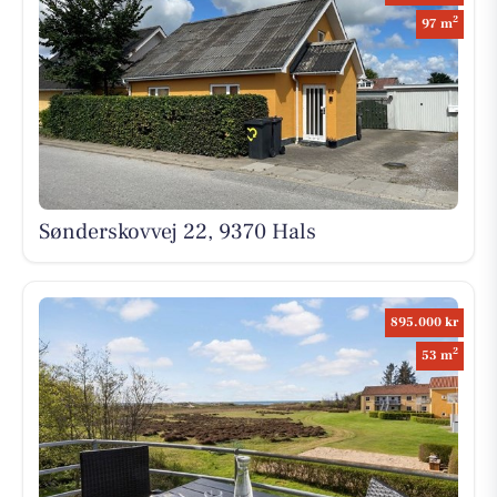
2
97 m
Sønderskovvej 22, 9370 Hals
895.000 kr
2
53 m