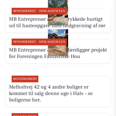
SPONSORERET
OPSLAGSTAVLEN
MB Entreprenør & Anlæg rykkede hurtigt
ud til hasteopgave med nedgravning af rør
SPONSORERET
OPSLAGSTAVLEN
MB Entreprenør & Anlæg færdiggør projekt
for Foreningen Fantastiske Hou
BOLIGMARKED
Melholtvej 42 og 4 andre boliger er
kommet til salg denne uge i Hals - se
boligerne her.