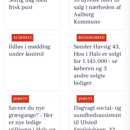
Solrig dag med
10 dyreste biler til
frisk pust
salg i nærheden af
Aalborg
Kommune
ALARM112
BOLIGMARKED
Ildløs i mødding
Sønder Havsig 43,
under kontrol
Hou i Hals er solgt
for 1.145.000 - se
køberen og 3
andre solgte
boliger
JOBNYT
JOBNYT
Savner du nye
Dagvagt social- og
græsgange? - Her
sundhedsassistent
er nye ledige
til Ulsted
stillinger i Hals og
Friplejehjem, 32