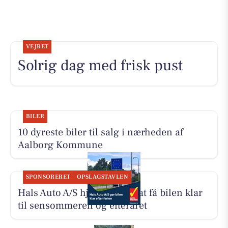
VEJRET
Solrig dag med frisk pust
BILER
10 dyreste biler til salg i nærheden af
Aalborg Kommune
SPONSORERET
OPSLAGSTAVLEN
Hals Auto A/S hjælper med at få bilen klar
til sensommeren og efteråret