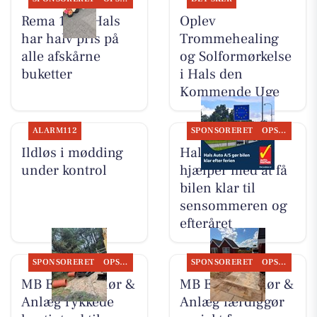
Rema 1000 Hals
Oplev
har halv pris på
Trommehealing
alle afskårne
og Solformørkelse
buketter
i Hals den
Kommende Uge
ALARM112
SPONSORERET
OPSLAGSTAVLEN
Ildløs i mødding
Hals Auto A/S
under kontrol
hjælper med at få
bilen klar til
sensommeren og
efteråret
SPONSORERET
OPSLAGSTAVLEN
SPONSORERET
OPSLAGSTAVLEN
MB Entreprenør &
MB Entreprenør &
Anlæg rykkede
Anlæg færdiggør