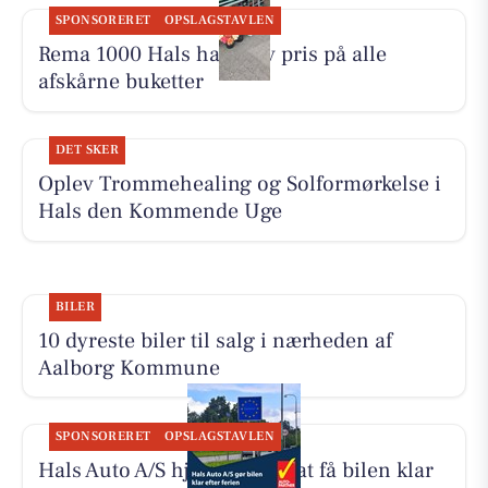
SPONSORERET
OPSLAGSTAVLEN
Rema 1000 Hals har halv pris på alle
afskårne buketter
DET SKER
Oplev Trommehealing og Solformørkelse i
Hals den Kommende Uge
BILER
10 dyreste biler til salg i nærheden af
Aalborg Kommune
SPONSORERET
OPSLAGSTAVLEN
Hals Auto A/S hjælper med at få bilen klar