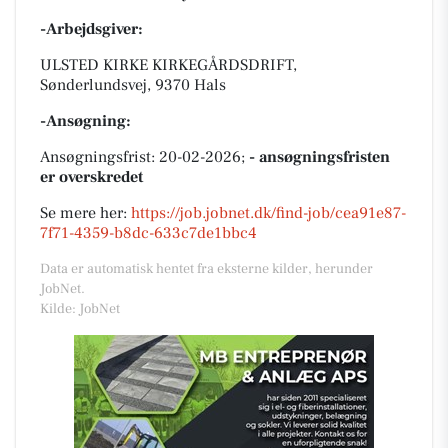
-Arbejdsgiver:
ULSTED KIRKE KIRKEGÅRDSDRIFT,
Sønderlundsvej, 9370 Hals
-Ansøgning:
Ansøgningsfrist: 20-02-2026;
- ansøgningsfristen
er overskredet
Se mere her:
https://job.jobnet.dk/find-job/cea91e87-
7f71-4359-b8dc-633c7de1bbc4
Data er automatisk hentet fra eksterne kilder, herunder
JobNet.
Kilde: JobNet