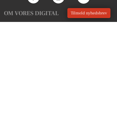
OM VORES DIGITAL
Tilmeld nyhedsbrev
Om os
For annoncører
Vilkår og Privatlivspolitik
Kontakt VORES Digital
Administrer samtykke
GENVEJE
Seneste nyt fra Hals
Vores lokale erhverv
Kalenderen for Hals
Fakta om Hals