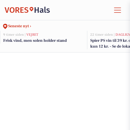
VORES
Hals
Seneste nyt ›
9 timer siden |
VEJRET
22 timer siden |
DAGLIG
Frisk vind, men solen holder stand
Spier PS vin til 39 kr.
kun 12 kr. - Se de loka
DagliBrugsen