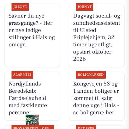
JOBNYT
JOBNYT
Savner du nye
Dagvagt social- og
græsgange? - Her
sundhedsassistent
er nye ledige
til Ulsted
stillinger i Hals og
Friplejehjem, 32
omegn
timer ugentligt,
opstart oktober
2026
ALARM112
BOLIGMARKED
Nordjyllands
Kongevejen 58 og
Beredskab:
1 anden boliger er
Færdselsuheld
kommet til salg
med fastklemte
denne uge i Hals -
personer
se boligerne her.
SPONSORERET
OPSLAGSTAVLEN
DET SKER