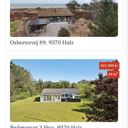
Osbornsvej 89, 9370 Hals
625.000 kr
2
66 m
Rødgranvej 3 Hou, 9370 Hals