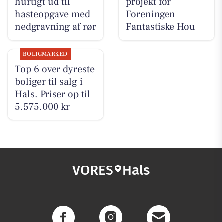
hurtigt ud til
projekt for
hasteopgave med
Foreningen
nedgravning af rør
Fantastiske Hou
BOLIGMARKED
Top 6 over dyreste
boliger til salg i
Hals. Priser op til
5.575.000 kr
VORES
Hals