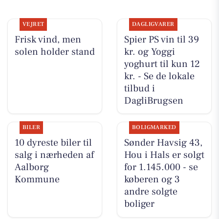
VEJRET
DAGLIGVARER
Frisk vind, men
Spier PS vin til 39
solen holder stand
kr. og Yoggi
yoghurt til kun 12
kr. - Se de lokale
tilbud i
DagliBrugsen
BILER
BOLIGMARKED
10 dyreste biler til
Sønder Havsig 43,
salg i nærheden af
Hou i Hals er solgt
Aalborg
for 1.145.000 - se
Kommune
køberen og 3
andre solgte
boliger