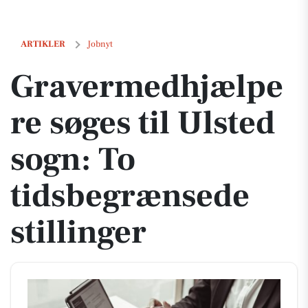
Gravermedhjælpere søges til Ulsted sogn: To tidsbegrænsede stillin
ARTIKLER
Jobnyt
Gravermedhjælpe
re søges til Ulsted
sogn: To
tidsbegrænsede
stillinger