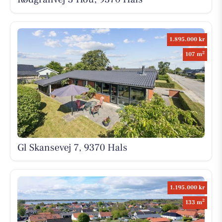
1.895.000 kr
2
107 m
Gl Skansevej 7, 9370 Hals
1.195.000 kr
2
133 m