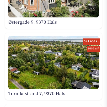
Østergade 9, 9370 Hals
345.000 kr
2
1010 m
Torndalstrand 7, 9370 Hals