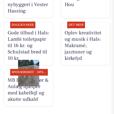
nybyggeri i Vester
Hou
Hassing
DAGLIGVARER
DET SKER
Gode tilbud i Hals:
Oplev kreativitet
Lambi toiletpapir
og musik i Hals:
til 16 kr. og
Makramé,
Schulstad brød til
jazztoner og
10 kr.
kirkelyd
SPONSORERET
OPSLAGSTAVLEN
MB Entreprenør &
Anlæg hjælper
med kabelfejl og
akutte udkald