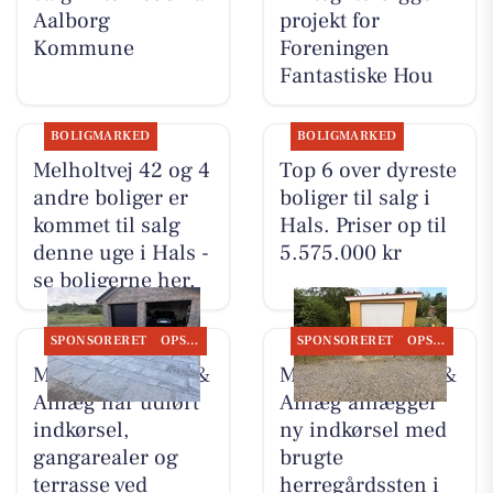
Aalborg
projekt for
Kommune
Foreningen
Fantastiske Hou
BOLIGMARKED
BOLIGMARKED
Melholtvej 42 og 4
Top 6 over dyreste
andre boliger er
boliger til salg i
kommet til salg
Hals. Priser op til
denne uge i Hals -
5.575.000 kr
se boligerne her.
SPONSORERET
OPSLAGSTAVLEN
SPONSORERET
OPSLAGSTAVLEN
MB Entreprenør &
MB Entreprenør &
Anlæg har udført
Anlæg anlægger
indkørsel,
ny indkørsel med
gangarealer og
brugte
terrasse ved
herregårdssten i