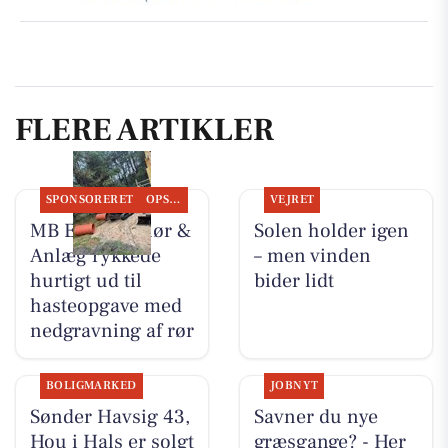
FLERE ARTIKLER
SPONSORERET
OPSLAGSTAVLEN
VEJRET
MB Entreprenør &
Solen holder igen
Anlæg rykkede
– men vinden
hurtigt ud til
bider lidt
hasteopgave med
nedgravning af rør
BOLIGMARKED
JOBNYT
Sønder Havsig 43,
Savner du nye
Hou i Hals er solgt
græsgange? - Her