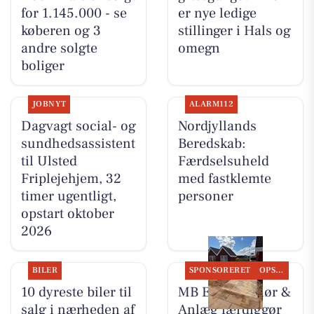
for 1.145.000 - se
er nye ledige
køberen og 3
stillinger i Hals og
andre solgte
omegn
boliger
JOBNYT
ALARM112
Dagvagt social- og
Nordjyllands
sundhedsassistent
Beredskab:
til Ulsted
Færdselsuheld
Friplejehjem, 32
med fastklemte
timer ugentligt,
personer
opstart oktober
2026
BILER
SPONSORERET
OPSLAGSTAVLEN
10 dyreste biler til
MB Entreprenør &
salg i nærheden af
Anlæg færdiggør