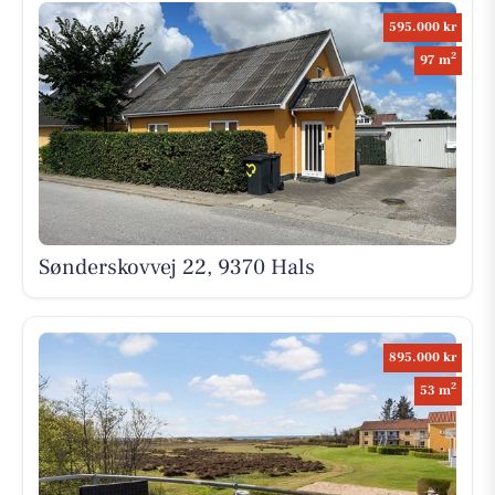
595.000 kr
2
97 m
Sønderskovvej 22, 9370 Hals
895.000 kr
2
53 m