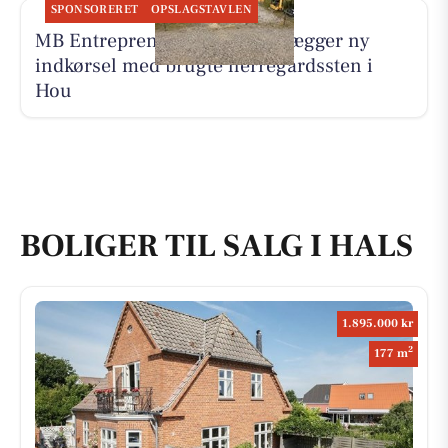
SPONSORERET
OPSLAGSTAVLEN
MB Entreprenør & Anlæg anlægger ny
indkørsel med brugte herregårdssten i
Hou
BOLIGER TIL SALG I HALS
1.895.000 kr
2
177 m