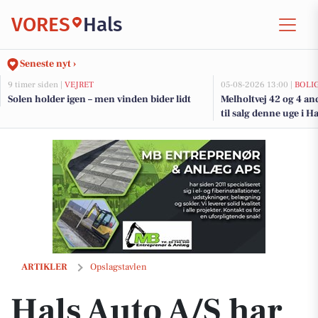
VORES
Hals
Seneste nyt ›
9 timer siden |
VEJRET
05-08-2026 13:00 |
BOLI
Solen holder igen – men vinden bider lidt
Melholtvej 42 og 4 an
til salg denne uge i Ha
Hals Auto A/S har E-Fly Deluxe elcykel på tilbud til 13.999 kroner
ARTIKLER
Opslagstavlen
Hals Auto A/S har