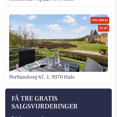
895.000 kr
2
53 m
Portlandsvej 67, 1, 9370 Hals
FÅ TRE GRATIS
SALGSVURDERINGER