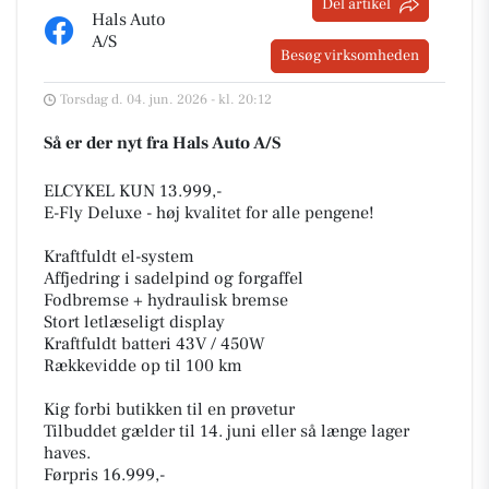
Del artikel
Hals Auto
A/S
Besøg virksomheden
Torsdag d. 04. jun. 2026 - kl. 20:12
Så er der nyt fra Hals Auto A/S
ELCYKEL KUN 13.999,-
E-Fly Deluxe - høj kvalitet for alle pengene!
Kraftfuldt el-system
Affjedring i sadelpind og forgaffel
Fodbremse + hydraulisk bremse
Stort letlæseligt display
Kraftfuldt batteri 43V / 450W
Rækkevidde op til 100 km
Kig forbi butikken til en prøvetur
Tilbuddet gælder til 14. juni eller så længe lager
haves.
Førpris 16.999,-