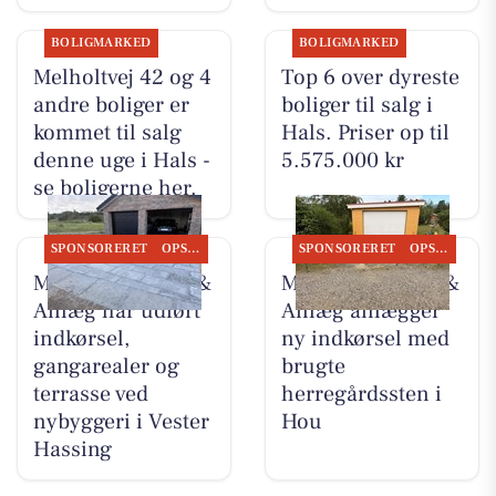
BOLIGMARKED
BOLIGMARKED
Melholtvej 42 og 4
Top 6 over dyreste
andre boliger er
boliger til salg i
kommet til salg
Hals. Priser op til
denne uge i Hals -
5.575.000 kr
se boligerne her.
SPONSORERET
OPSLAGSTAVLEN
SPONSORERET
OPSLAGSTAVLEN
MB Entreprenør &
MB Entreprenør &
Anlæg har udført
Anlæg anlægger
indkørsel,
ny indkørsel med
gangarealer og
brugte
terrasse ved
herregårdssten i
nybyggeri i Vester
Hou
Hassing