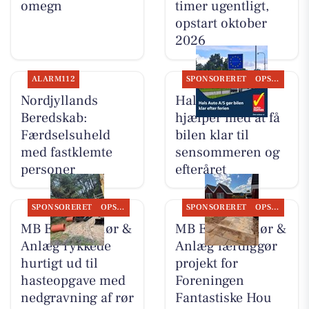
omegn
timer ugentligt,
opstart oktober
2026
ALARM112
SPONSORERET
OPSLAGSTAVLEN
Nordjyllands
Hals Auto A/S
Beredskab:
hjælper med at få
Færdselsuheld
bilen klar til
med fastklemte
sensommeren og
personer
efteråret
SPONSORERET
OPSLAGSTAVLEN
SPONSORERET
OPSLAGSTAVLEN
MB Entreprenør &
MB Entreprenør &
Anlæg rykkede
Anlæg færdiggør
hurtigt ud til
projekt for
hasteopgave med
Foreningen
nedgravning af rør
Fantastiske Hou