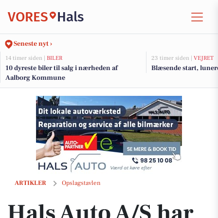
VORES
Hals
Seneste nyt ›
14 timer siden |
BILER
23 timer siden |
VEJRET
10 dyreste biler til salg i nærheden af
Blæsende start, luner
Aalborg Kommune
Hals Auto A/S har E-Fly Deluxe elcykel til 13.999 kr.
ARTIKLER
Opslagstavlen
Hals Auto A/S har