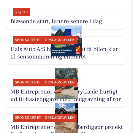
VEJRET
Blæsende start, lunere senere i dag
SPONSORERET
OPSLAGSTAVLEN
Hals Auto A/S hjælper med at få bilen klar
til sensommeren og efteråret
SPONSORERET
OPSLAGSTAVLEN
MB Entreprenør & Anlæg rykkede hurtigt
ud til hasteopgave med nedgravning af rør
SPONSORERET
OPSLAGSTAVLEN
MB Entreprenør & Anlæg færdiggør projekt