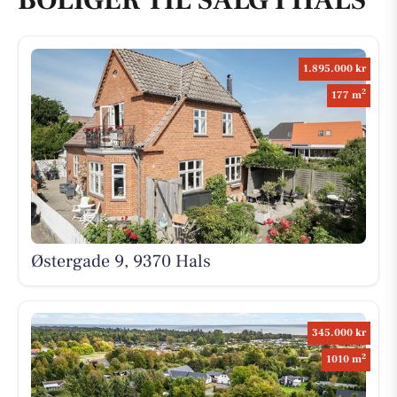
BOLIGER TIL SALG I HALS
1.895.000 kr
2
177 m
Østergade 9, 9370 Hals
345.000 kr
2
1010 m