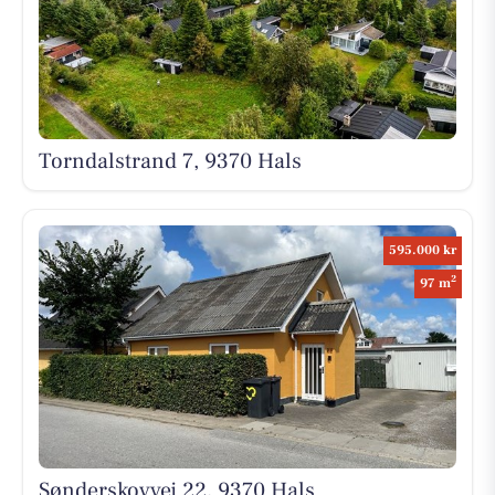
Torndalstrand 7, 9370 Hals
595.000 kr
2
97 m
Sønderskovvej 22, 9370 Hals