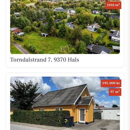
2
1010 m
Torndalstrand 7, 9370 Hals
595.000 kr
2
97 m