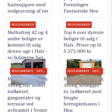
hasteopgave med
Foreningen
nedgravning af rør
Fantastiske Hou
BOLIGMARKED
BOLIGMARKED
Melholtvej 42 og 4
Top 6 over dyreste
andre boliger er
boliger til salg i
kommet til salg
Hals. Priser op til
denne uge i Hals -
5.575.000 kr
se boligerne her.
SPONSORERET
OPSLAGSTAVLEN
SPONSORERET
OPSLAGSTAVLEN
MB Entreprenør &
MB Entreprenør &
Anlæg har udført
Anlæg anlægger
indkørsel,
ny indkørsel med
gangarealer og
brugte
terrasse ved
herregårdssten i
nybyggeri i Vester
Hou