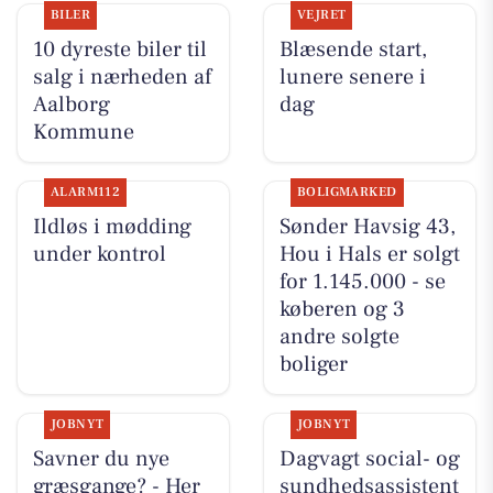
BILER
VEJRET
10 dyreste biler til
Blæsende start,
salg i nærheden af
lunere senere i
Aalborg
dag
Kommune
ALARM112
BOLIGMARKED
Ildløs i mødding
Sønder Havsig 43,
under kontrol
Hou i Hals er solgt
for 1.145.000 - se
køberen og 3
andre solgte
boliger
JOBNYT
JOBNYT
Savner du nye
Dagvagt social- og
græsgange? - Her
sundhedsassistent