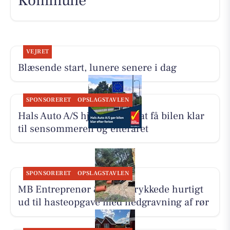
Kommune
VEJRET
Blæsende start, lunere senere i dag
SPONSORERET
OPSLAGSTAVLEN
Hals Auto A/S hjælper med at få bilen klar
til sensommeren og efteråret
SPONSORERET
OPSLAGSTAVLEN
MB Entreprenør & Anlæg rykkede hurtigt
ud til hasteopgave med nedgravning af rør