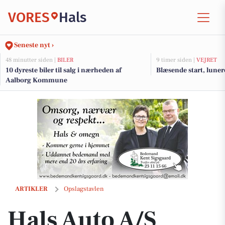
VORES
Hals
Seneste nyt ›
48 minutter siden |
BILER
9 timer siden |
VEJRET
10 dyreste biler til salg i nærheden af
Blæsende start, luner
Aalborg Kommune
Hals Auto A/S tilbyder stor rabat på elcykel NOVA MAX
ARTIKLER
Opslagstavlen
Hals Auto A/S