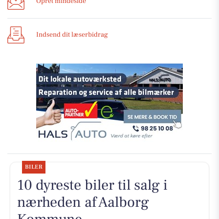
Opret mindeside
Indsend dit læserbidrag
BILER
10 dyreste biler til salg i
nærheden af Aalborg