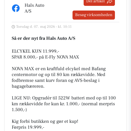
Del artikel
Hals Auto
A/S
Besøg virksomheden
Torsdag d. 07. maj 2026 - kl. 10:11
Så er der nyt fra Hals Auto A/S
ELCYKEL KUN 11.999,-
SPAR 8.000,- på E-Fly NOVA MAX
NOVA MAX er en kraftfuld elcykel med Bafang
centermotor og op til 80 km rækkevidde. Med
fodbremse samt kurv foran og AVS-beslag i
bagagebæreren.
LIGE NU: Opgradér til 522W batteri med op til 100
km rækkevidde for kun kr. 1.000,- (normal merpris
1.500,-)
Kig forbi butikken og gør et kup!
Førpris 19.999,-