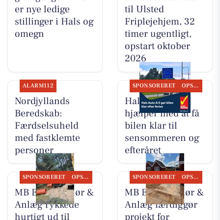
er nye ledige
til Ulsted
stillinger i Hals og
Friplejehjem, 32
omegn
timer ugentligt,
opstart oktober
2026
ALARM112
SPONSORERET
OPSLAGSTAVLEN
Nordjyllands
Hals Auto A/S
Beredskab:
hjælper med at få
Færdselsuheld
bilen klar til
med fastklemte
sensommeren og
personer
efteråret
SPONSORERET
OPSLAGSTAVLEN
SPONSORERET
OPSLAGSTAVLEN
MB Entreprenør &
MB Entreprenør &
Anlæg rykkede
Anlæg færdiggør
hurtigt ud til
projekt for