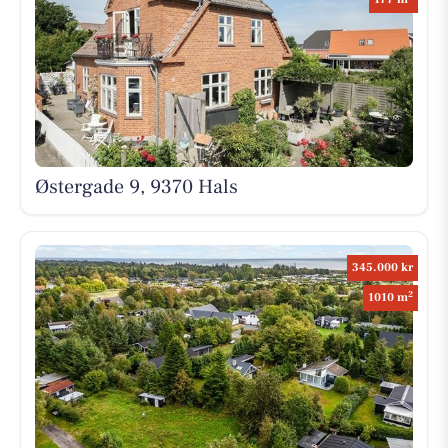
Østergade 9, 9370 Hals
345.000 kr
2
1010 m