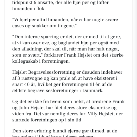
tidspunkt 6 ansatte, der alle hjælper og løfter
hinanden i flok.
"Vi hjælper altid hinanden, når vi har nogle svære
cases og snakker om tingene."
“Den interne sparring er det, der er med til at gøre,
at vi kan overleve, og baglandet hjælper også med
den afladning, der skal til, når man har haft noget,
som er svært," forklarer Frank Hejslet om det stærke
kollegaskab i forretningen.
Hejslet Begravelsesforretning er desuden indehaver
af 3 rustvogne og kan prale af, at have eksisteret i
snart 40 år, hvilket gør forretningen til én af de
ældste begravelsesforretninger i Danmark.
Og det er ikke fra hvem som helst, at brødrene Frank
og John Hejslet har fået deres store ekspertise og
viden fra. Det var nemlig deres far, Villy Hejslet, der
startede forretningen op i sin tid.
Den store erfaring blandt ejerne gør tilmed, at de
har oplevet lidt af hvert i deres erhverv.