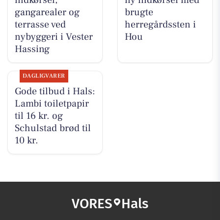
indkørsel,
ny indkørsel med
gangarealer og
brugte
terrasse ved
herregårdssten i
nybyggeri i Vester
Hou
Hassing
DAGLIGVARER
Gode tilbud i Hals:
Lambi toiletpapir
til 16 kr. og
Schulstad brød til
10 kr.
VORES
Hals