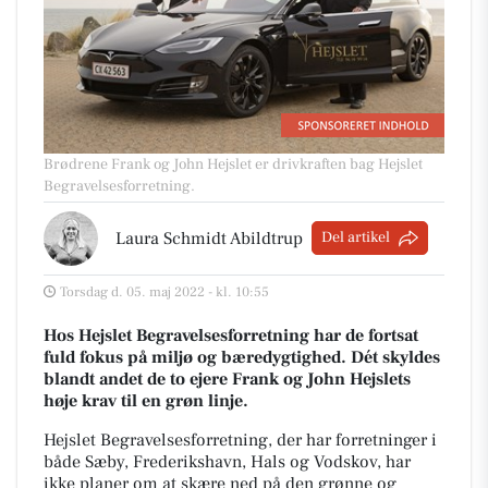
Brødrene Frank og John Hejslet er drivkraften bag Hejslet
Begravelsesforretning.
Laura Schmidt Abildtrup
Del artikel
Torsdag d. 05. maj 2022 - kl. 10:55
Hos Hejslet Begravelsesforretning har de fortsat
fuld fokus på miljø og bæredygtighed. Dét skyldes
blandt andet de to ejere Frank og John Hejslets
høje krav til en grøn linje.
Hejslet Begravelsesforretning, der har forretninger i
både Sæby, Frederikshavn, Hals og Vodskov, har
ikke planer om at skære ned på den grønne og