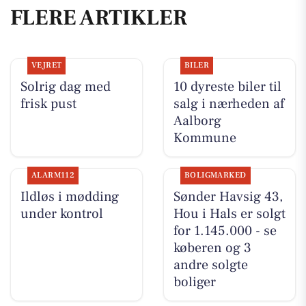
FLERE ARTIKLER
VEJRET
BILER
Solrig dag med
10 dyreste biler til
frisk pust
salg i nærheden af
Aalborg
Kommune
ALARM112
BOLIGMARKED
Ildløs i mødding
Sønder Havsig 43,
under kontrol
Hou i Hals er solgt
for 1.145.000 - se
køberen og 3
andre solgte
boliger