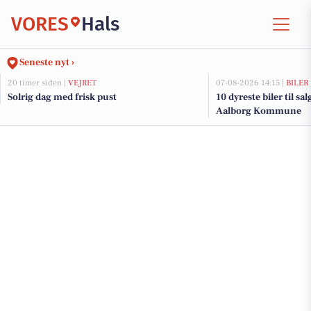
VORES
Hals
Seneste nyt ›
20 timer siden |
VEJRET
07-08-2026 14:15 |
BILER
Solrig dag med frisk pust
10 dyreste biler til sa
Aalborg Kommune