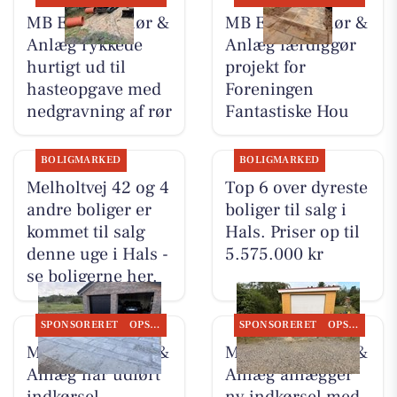
MB Entreprenør &
MB Entreprenør &
Anlæg rykkede
Anlæg færdiggør
hurtigt ud til
projekt for
hasteopgave med
Foreningen
nedgravning af rør
Fantastiske Hou
BOLIGMARKED
BOLIGMARKED
Melholtvej 42 og 4
Top 6 over dyreste
andre boliger er
boliger til salg i
kommet til salg
Hals. Priser op til
denne uge i Hals -
5.575.000 kr
se boligerne her.
SPONSORERET
OPSLAGSTAVLEN
SPONSORERET
OPSLAGSTAVLEN
MB Entreprenør &
MB Entreprenør &
Anlæg har udført
Anlæg anlægger