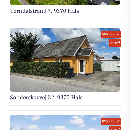
Torndalstrand 7, 9370 Hals
595.000 kr
2
97 m
Sønderskovvej 22, 9370 Hals
895.000 kr
2
53 m