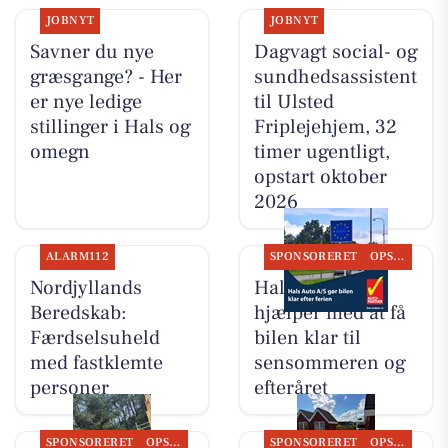
JOBNYT
JOBNYT
Savner du nye
Dagvagt social- og
græsgange? - Her
sundhedsassistent
er nye ledige
til Ulsted
stillinger i Hals og
Friplejehjem, 32
omegn
timer ugentligt,
opstart oktober
2026
ALARM112
SPONSORERET
OPSLAGSTAVLEN
Nordjyllands
Hals Auto A/S
Beredskab:
hjælper med at få
Færdselsuheld
bilen klar til
med fastklemte
sensommeren og
personer
efteråret
SPONSORERET
OPSLAGSTAVLEN
SPONSORERET
OPSLAGSTAVLEN