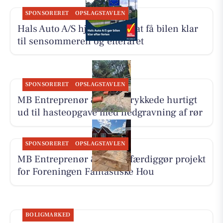
SPONSORERET
OPSLAGSTAVLEN
Hals Auto A/S hjælper med at få bilen klar
til sensommeren og efteråret
SPONSORERET
OPSLAGSTAVLEN
MB Entreprenør & Anlæg rykkede hurtigt
ud til hasteopgave med nedgravning af rør
SPONSORERET
OPSLAGSTAVLEN
MB Entreprenør & Anlæg færdiggør projekt
for Foreningen Fantastiske Hou
BOLIGMARKED