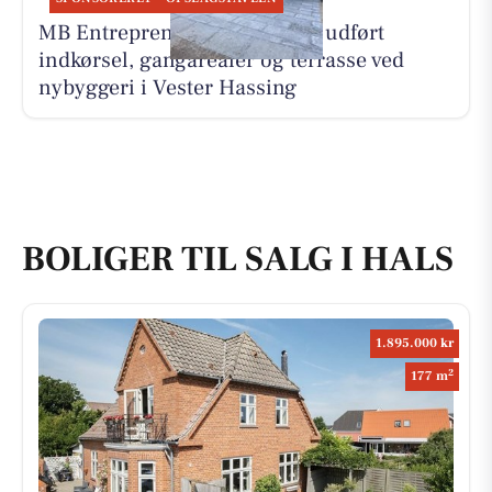
MB Entreprenør & Anlæg har udført
indkørsel, gangarealer og terrasse ved
nybyggeri i Vester Hassing
BOLIGER TIL SALG I HALS
1.895.000 kr
2
177 m