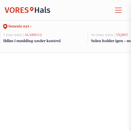
VORES
Hals
Seneste nyt ›
1 time siden |
ALARM112
16 timer siden |
VEJRET
Ildløs i mødding under kontrol
Solen holder igen – m