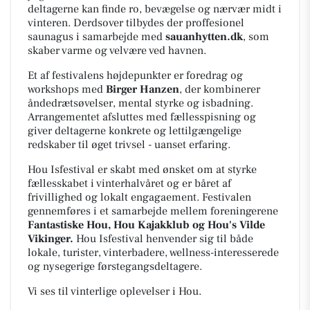
deltagerne kan finde ro, bevægelse og nærvær midt i
vinteren. Derdsover tilbydes der proffesionel
saunagus i samarbejde med
sauanhytten.dk
, som
skaber varme og velvære ved havnen.
Et af festivalens højdepunkter er foredrag og
workshops med
Birger Hanzen
, der kombinerer
åndedrætsøvelser, mental styrke og isbadning.
Arrangementet afsluttes med fællesspisning og
giver deltagerne konkrete og lettilgængelige
redskaber til øget trivsel - uanset erfaring.
Hou Isfestival er skabt med ønsket om at styrke
fællesskabet i vinterhalvåret og er båret af
frivillighed og lokalt engagaement. Festivalen
gennemføres i et samarbejde mellem foreningerene
Fantastiske Hou, Hou Kajakklub og Hou's Vilde
Vikinger.
Hou Isfestival henvender sig til både
lokale, turister, vinterbadere, wellness-interesserede
og nysegerige førstegangsdeltagere.
Vi ses til vinterlige oplevelser i Hou.