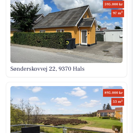
595.000 kr
2
97 m
Sønderskovvej 22, 9370 Hals
895.000 kr
2
53 m