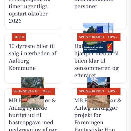
timer ugentligt,
personer
opstart oktober
2026
BILER
SPONSORERET
OPSLAGSTAVLEN
10 dyreste biler til
Hals Auto A/S
salg i nærheden af
hjælper med at få
Aalborg
bilen klar til
Kommune
sensommeren og
efteråret
SPONSORERET
OPSLAGSTAVLEN
SPONSORERET
OPSLAGSTAVLEN
MB Entreprenør &
MB Entreprenør &
Anlæg rykkede
Anlæg færdiggør
hurtigt ud til
projekt for
hasteopgave med
Foreningen
nedgravning af rør
Fantastiske Hou