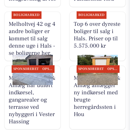
BOLIGMARKED
BOLIGMARKED
Melholtvej 42 og 4
Top 6 over dyreste
andre boliger er
boliger til salg i
kommet til salg
Hals. Priser op til
denne uge i Hals -
5.575.000 kr
se boligerne her.
SPONSORERET
OPSLAGSTAVLEN
SPONSORERET
OPSLAGSTAVLEN
MB Entreprenør &
MB Entreprenør &
Anlæg har udført
Anlæg anlægger
indkørsel,
ny indkørsel med
gangarealer og
brugte
terrasse ved
herregårdssten i
nybyggeri i Vester
Hou
Hassing