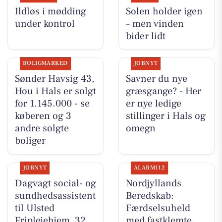
Ildløs i mødding
Solen holder igen
under kontrol
– men vinden
bider lidt
BOLIGMARKED
JOBNYT
Sønder Havsig 43,
Savner du nye
Hou i Hals er solgt
græsgange? - Her
for 1.145.000 - se
er nye ledige
køberen og 3
stillinger i Hals og
andre solgte
omegn
boliger
JOBNYT
ALARM112
Dagvagt social- og
Nordjyllands
sundhedsassistent
Beredskab:
til Ulsted
Færdselsuheld
Friplejehjem, 32
med fastklemte