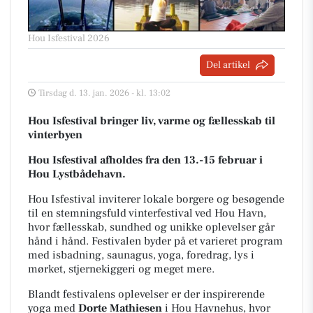
Hou Isfestival 2026
Del artikel
Tirsdag d. 13. jan. 2026 - kl. 13:02
Hou Isfestival bringer liv, varme og fællesskab til
vinterbyen
Hou Isfestival afholdes fra den 13.-15 februar i
Hou Lystbådehavn.
Hou Isfestival inviterer lokale borgere og besøgende
til en stemningsfuld vinterfestival ved Hou Havn,
hvor fællesskab, sundhed og unikke oplevelser går
hånd i hånd. Festivalen byder på et varieret program
med isbadning, saunagus, yoga, foredrag, lys i
mørket, stjernekiggeri og meget mere.
Blandt festivalens oplevelser er der inspirerende
yoga med
Dorte Mathiesen
i Hou Havnehus, hvor