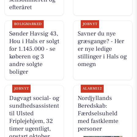
efteråret
BOLIGMARKED
JOBNYT
Sønder Havsig 43,
Savner du nye
Hou i Hals er solgt
græsgange? - Her
for 1.145.000 - se
er nye ledige
køberen og 3
stillinger i Hals og
andre solgte
omegn
boliger
JOBNYT
ALARM112
Dagvagt social- og
Nordjyllands
sundhedsassistent
Beredskab:
til Ulsted
Færdselsuheld
Friplejehjem, 32
med fastklemte
timer ugentligt,
personer
opstart oktober