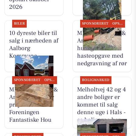
2026
BILER
SPONSORERET
OPSLAGSTAVLEN
10 dyreste biler til
MB Entreprenør &
salg i nærheden af
Anlæg rykkede
Aalborg
hurtigt ud til
Kommune
hasteopgave med
nedgravning af rør
SPONSORERET
OPSLAGSTAVLEN
BOLIGMARKED
MB Entreprenør &
Melholtvej 42 og 4
Anlæg færdiggør
andre boliger er
projekt for
kommet til salg
Foreningen
denne uge i Hals -
Fantastiske Hou
se boligerne her.