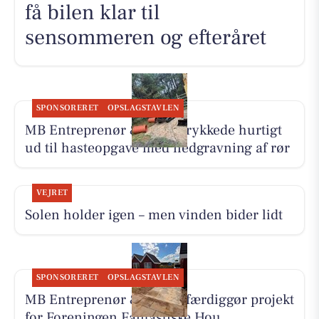
få bilen klar til
sensommeren og efteråret
SPONSORERET
OPSLAGSTAVLEN
MB Entreprenør & Anlæg rykkede hurtigt
ud til hasteopgave med nedgravning af rør
VEJRET
Solen holder igen – men vinden bider lidt
SPONSORERET
OPSLAGSTAVLEN
MB Entreprenør & Anlæg færdiggør projekt
for Foreningen Fantastiske Hou