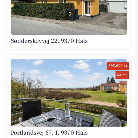
Sønderskovvej 22, 9370 Hals
895.000 kr
2
53 m
Portlandsvej 67, 1, 9370 Hals