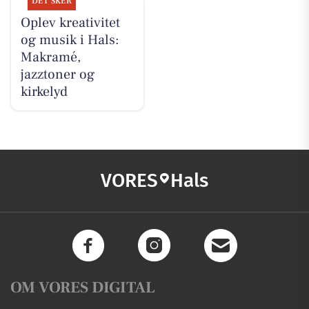
DET SKER
Oplev kreativitet
og musik i Hals:
Makramé,
jazztoner og
kirkelyd
VORES
Hals
OM VORES DIGITAL