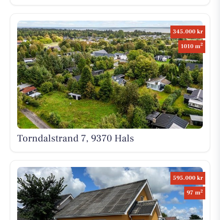
345.000 kr
2
1010 m
Torndalstrand 7, 9370 Hals
595.000 kr
2
97 m