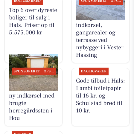
BOLIGMARKED
SPONSORERET
OPSLAGSTAVLEN
Top 6 over dyreste
MB Entreprenør &
boliger til salg i
Anlæg har udført
Hals. Priser op til
indkørsel,
5.575.000 kr
gangarealer og
terrasse ved
nybyggeri i Vester
Hassing
SPONSORERET
OPSLAGSTAVLEN
DAGLIGVARER
MB Entreprenør &
Gode tilbud i Hals:
Anlæg anlægger
Lambi toiletpapir
ny indkørsel med
til 16 kr. og
brugte
Schulstad brød til
herregårdssten i
10 kr.
Hou