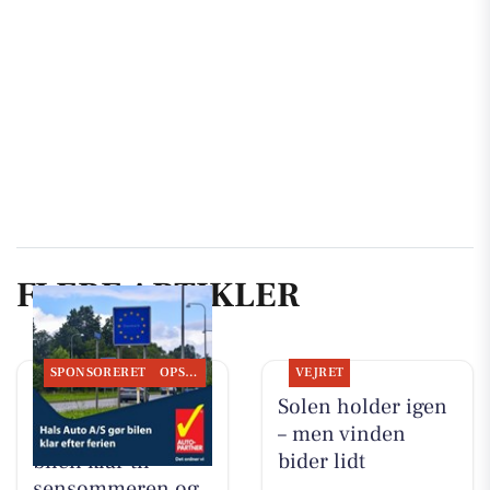
FLERE ARTIKLER
SPONSORERET
OPSLAGSTAVLEN
VEJRET
Hals Auto A/S
Solen holder igen
hjælper med at få
– men vinden
bilen klar til
bider lidt
sensommeren og