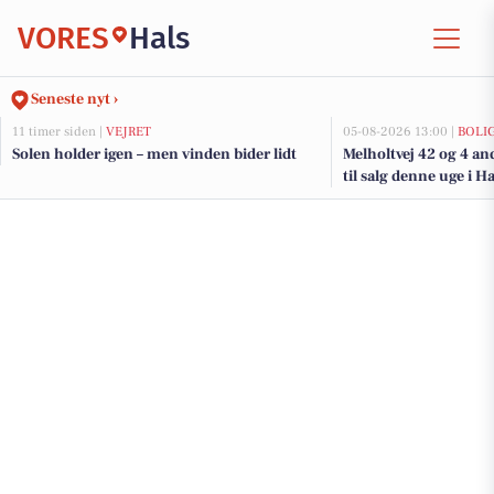
VORES
Hals
Seneste nyt ›
11 timer siden |
VEJRET
05-08-2026 13:00 |
BOLI
Solen holder igen – men vinden bider lidt
Melholtvej 42 og 4 an
til salg denne uge i Ha