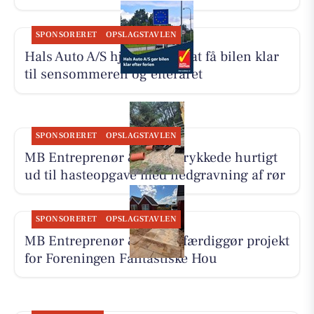
SPONSORERET
OPSLAGSTAVLEN
Hals Auto A/S hjælper med at få bilen klar
til sensommeren og efteråret
SPONSORERET
OPSLAGSTAVLEN
MB Entreprenør & Anlæg rykkede hurtigt
ud til hasteopgave med nedgravning af rør
SPONSORERET
OPSLAGSTAVLEN
MB Entreprenør & Anlæg færdiggør projekt
for Foreningen Fantastiske Hou