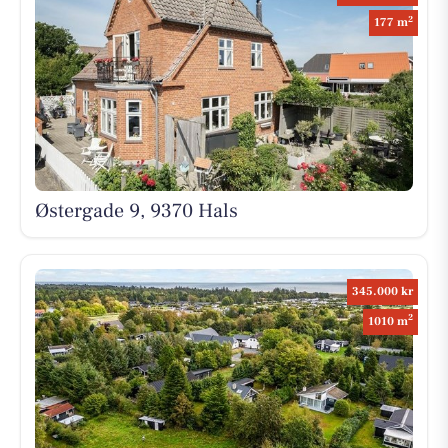
2
177 m
Østergade 9, 9370 Hals
345.000 kr
2
1010 m