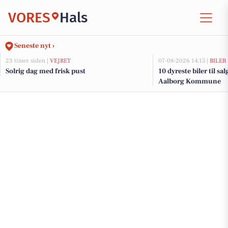
VORES
Hals
Seneste nyt ›
23 timer siden |
VEJRET
07-08-2026 14:15 |
BILER
Solrig dag med frisk pust
10 dyreste biler til sa
Aalborg Kommune