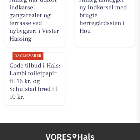
indkørsel,
ny indkørsel med
gangarealer og
brugte
terrasse ved
herregårdssten i
nybyggeri i Vester
Hou
Hassing
DAGLIGVARER
Gode tilbud i Hals:
Lambi toiletpapir
til 16 kr. og
Schulstad brød til
10 kr.
VORES
Hals