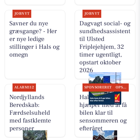
JOBNYT
JOBNYT
Savner du nye
Dagvagt social- og
græsgange? - Her
sundhedsassistent
er nye ledige
til Ulsted
stillinger i Hals og
Friplejehjem, 32
omegn
timer ugentligt,
opstart oktober
2026
ALARM112
SPONSORERET
OPSLAGSTAVLEN
Nordjyllands
Hals Auto A/S
Beredskab:
hjælper med at få
Færdselsuheld
bilen klar til
med fastklemte
sensommeren og
personer
efteråret