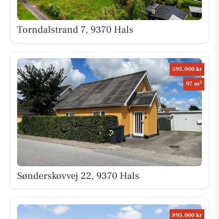
Torndalstrand 7, 9370 Hals
595.000 kr
2
97 m
Sønderskovvej 22, 9370 Hals
895.000 kr