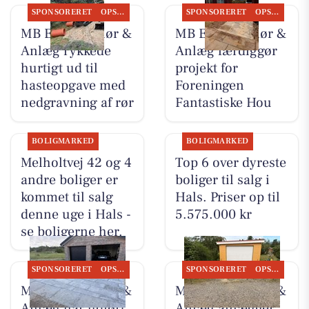
SPONSORERET
OPSLAGSTAVLEN
SPONSORERET
OPSLAGSTAVLEN
MB Entreprenør &
MB Entreprenør &
Anlæg rykkede
Anlæg færdiggør
hurtigt ud til
projekt for
hasteopgave med
Foreningen
nedgravning af rør
Fantastiske Hou
BOLIGMARKED
BOLIGMARKED
Melholtvej 42 og 4
Top 6 over dyreste
andre boliger er
boliger til salg i
kommet til salg
Hals. Priser op til
denne uge i Hals -
5.575.000 kr
se boligerne her.
SPONSORERET
OPSLAGSTAVLEN
SPONSORERET
OPSLAGSTAVLEN
MB Entreprenør &
MB Entreprenør &
Anlæg har udført
Anlæg anlægger