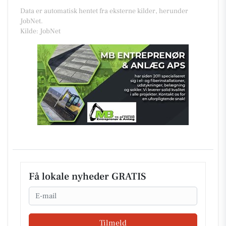
Data er automatisk hentet fra eksterne kilder, herunder
JobNet.
Kilde: JobNet
Få lokale nyheder GRATIS
Email
Tilmeld