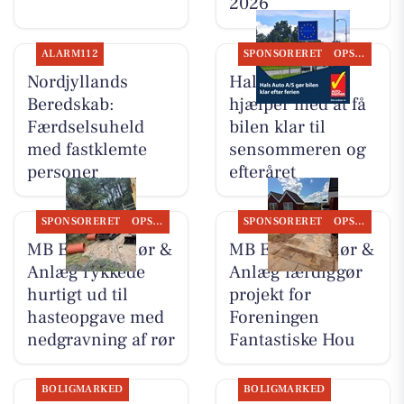
2026
ALARM112
SPONSORERET
OPSLAGSTAVLEN
Nordjyllands
Hals Auto A/S
Beredskab:
hjælper med at få
Færdselsuheld
bilen klar til
med fastklemte
sensommeren og
personer
efteråret
SPONSORERET
OPSLAGSTAVLEN
SPONSORERET
OPSLAGSTAVLEN
MB Entreprenør &
MB Entreprenør &
Anlæg rykkede
Anlæg færdiggør
hurtigt ud til
projekt for
hasteopgave med
Foreningen
nedgravning af rør
Fantastiske Hou
BOLIGMARKED
BOLIGMARKED