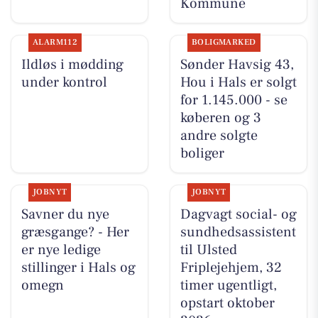
Kommune
ALARM112
BOLIGMARKED
Ildløs i mødding
Sønder Havsig 43,
under kontrol
Hou i Hals er solgt
for 1.145.000 - se
køberen og 3
andre solgte
boliger
JOBNYT
JOBNYT
Savner du nye
Dagvagt social- og
græsgange? - Her
sundhedsassistent
er nye ledige
til Ulsted
stillinger i Hals og
Friplejehjem, 32
omegn
timer ugentligt,
opstart oktober