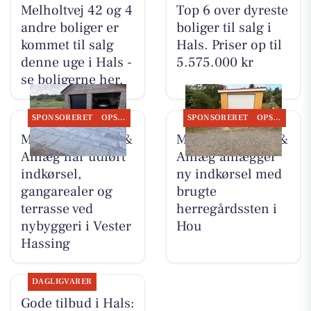
Melholtvej 42 og 4
Top 6 over dyreste
andre boliger er
boliger til salg i
kommet til salg
Hals. Priser op til
denne uge i Hals -
5.575.000 kr
se boligerne her.
SPONSORERET
OPSLAGSTAVLEN
SPONSORERET
OPSLAGSTAVLEN
MB Entreprenør &
MB Entreprenør &
Anlæg har udført
Anlæg anlægger
indkørsel,
ny indkørsel med
gangarealer og
brugte
terrasse ved
herregårdssten i
nybyggeri i Vester
Hou
Hassing
DAGLIGVARER
Gode tilbud i Hals: