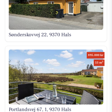
Sønderskovvej 22, 9370 Hals
895.000 kr
2
53 m
Portlandsvej 67, 1, 9370 Hals