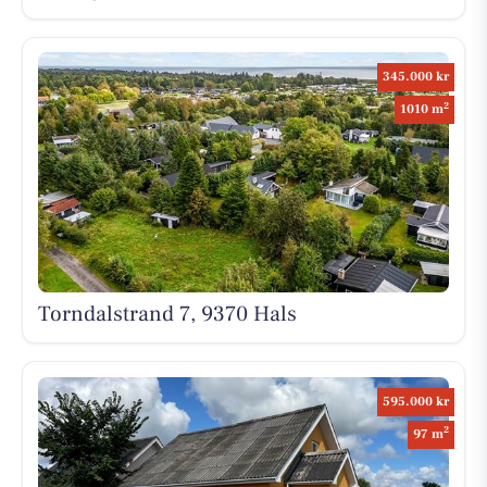
345.000 kr
2
1010 m
Torndalstrand 7, 9370 Hals
595.000 kr
2
97 m