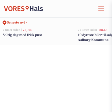
VORES
Hals
Seneste nyt ›
7 timer siden |
VEJRET
21 timer siden |
BILER
Solrig dag med frisk pust
10 dyreste biler til sa
Aalborg Kommune