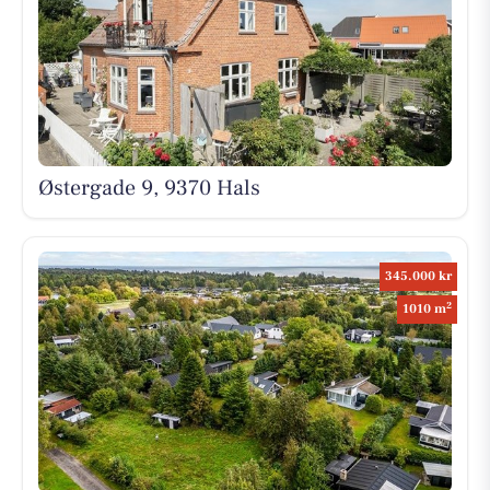
Østergade 9, 9370 Hals
345.000 kr
2
1010 m