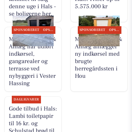
denne uge i Hals -
5.575.000 kr
se boligerne her.
SPONSORERET
OPSLAGSTAVLEN
SPONSORERET
OPSLAGSTAVLEN
MB Entreprenør &
MB Entreprenør &
Anlæg har udført
Anlæg anlægger
indkørsel,
ny indkørsel med
gangarealer og
brugte
terrasse ved
herregårdssten i
nybyggeri i Vester
Hou
Hassing
DAGLIGVARER
Gode tilbud i Hals:
Lambi toiletpapir
til 16 kr. og
Schulstad brød til