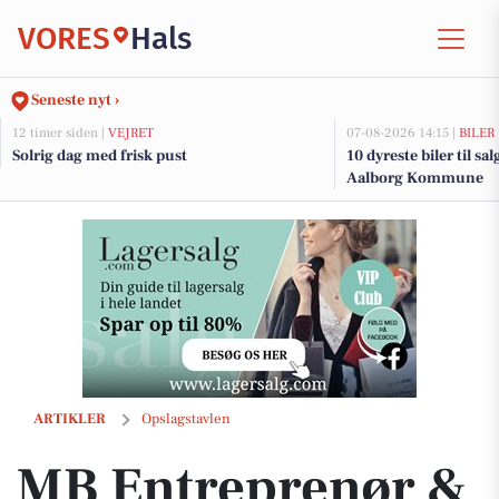
VORES
Hals
Seneste nyt ›
12 timer siden |
VEJRET
07-08-2026 14:15 |
BILER
Solrig dag med frisk pust
10 dyreste biler til sa
Aalborg Kommune
MB Entreprenør & Anlæg udvider terrasse i Hou efter kundens ønsk
ARTIKLER
Opslagstavlen
MB Entreprenør &