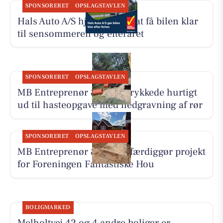
SPONSORERET
OPSLAGSTAVLEN
Hals Auto A/S hjælper med at få bilen klar
til sensommeren og efteråret
SPONSORERET
OPSLAGSTAVLEN
MB Entreprenør & Anlæg rykkede hurtigt
ud til hasteopgave med nedgravning af rør
SPONSORERET
OPSLAGSTAVLEN
MB Entreprenør & Anlæg færdiggør projekt
for Foreningen Fantastiske Hou
BOLIGMARKED