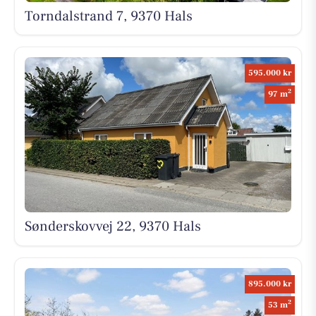
Torndalstrand 7, 9370 Hals
595.000 kr
2
97 m
Sønderskovvej 22, 9370 Hals
895.000 kr
2
53 m