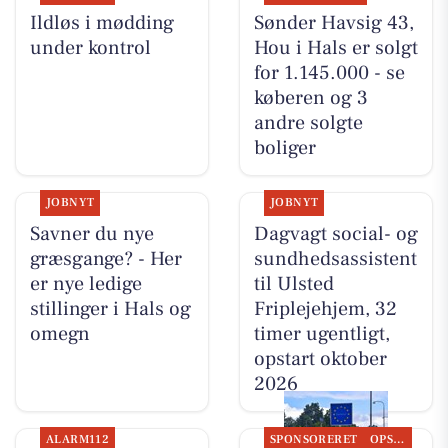
Ildløs i mødding
Sønder Havsig 43,
under kontrol
Hou i Hals er solgt
for 1.145.000 - se
køberen og 3
andre solgte
boliger
JOBNYT
JOBNYT
Savner du nye
Dagvagt social- og
græsgange? - Her
sundhedsassistent
er nye ledige
til Ulsted
stillinger i Hals og
Friplejehjem, 32
omegn
timer ugentligt,
opstart oktober
2026
ALARM112
SPONSORERET
OPSLAGSTAVLEN