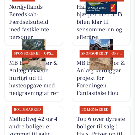
Nordjyllands
Hals Auto A/S
Beredskab:
hjælper med at få
Færdselsuheld
bilen klar til
med fastklemte
sensommeren og
personer
efteråret
SPONSORERET
OPSLAGSTAVLEN
SPONSORERET
OPSLAGSTAVLEN
MB Entreprenør &
MB Entreprenør &
Anlæg rykkede
Anlæg færdiggør
hurtigt ud til
projekt for
hasteopgave med
Foreningen
nedgravning af rør
Fantastiske Hou
BOLIGMARKED
BOLIGMARKED
Melholtvej 42 og 4
Top 6 over dyreste
andre boliger er
boliger til salg i
kommet til salg
Hals. Priser op til