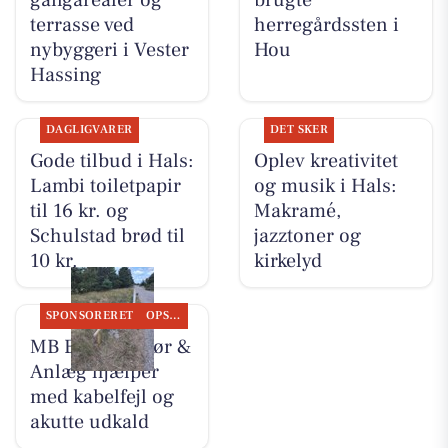
terrasse ved
herregårdssten i
nybyggeri i Vester
Hou
Hassing
DAGLIGVARER
DET SKER
Gode tilbud i Hals:
Oplev kreativitet
Lambi toiletpapir
og musik i Hals:
til 16 kr. og
Makramé,
Schulstad brød til
jazztoner og
10 kr.
kirkelyd
SPONSORERET
OPSLAGSTAVLEN
MB Entreprenør &
Anlæg hjælper
med kabelfejl og
akutte udkald