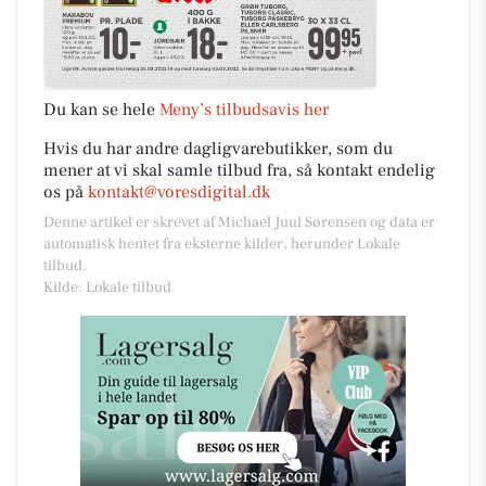
Du kan se hele
Meny’s tilbudsavis her
Hvis du har andre dagligvarebutikker, som du
mener at vi skal samle tilbud fra, så kontakt endelig
os på
kontakt@voresdigital.dk
Denne artikel er skrevet af Michael Juul Sørensen og data er
automatisk hentet fra eksterne kilder, herunder Lokale
tilbud.
Kilde: Lokale tilbud