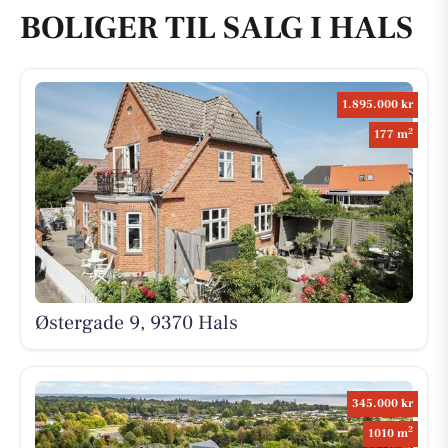
BOLIGER TIL SALG I HALS
1.895.000 kr
2
177 m
Østergade 9, 9370 Hals
345.000 kr
2
1010 m