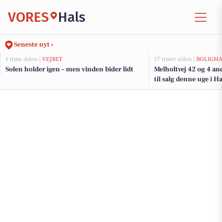
VORES
Hals
Seneste nyt ›
1 time siden |
VEJRET
17 timer siden |
BOLIGM
Solen holder igen – men vinden bider lidt
Melholtvej 42 og 4 an
til salg denne uge i Ha