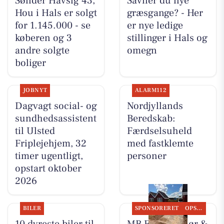
Sønder Havsig 43,
Savner du nye
Hou i Hals er solgt
græsgange? - Her
for 1.145.000 - se
er nye ledige
køberen og 3
stillinger i Hals og
andre solgte
omegn
boliger
JOBNYT
ALARM112
Dagvagt social- og
Nordjyllands
sundhedsassistent
Beredskab:
til Ulsted
Færdselsuheld
Friplejehjem, 32
med fastklemte
timer ugentligt,
personer
opstart oktober
2026
BILER
SPONSORERET
OPSLAGSTAVLEN