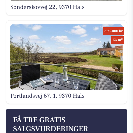
Sønderskovvej 22, 9370 Hals
895.000 kr
2
53 m
Portlandsvej 67, 1, 9370 Hals
FÅ TRE GRATIS
SALGSVURDERINGER