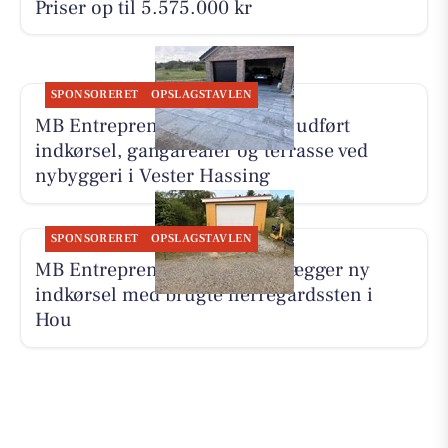
Priser op til 5.575.000 kr
SPONSORERET
OPSLAGSTAVLEN
MB Entreprenør & Anlæg har udført
indkørsel, gangarealer og terrasse ved
nybyggeri i Vester Hassing
SPONSORERET
OPSLAGSTAVLEN
MB Entreprenør & Anlæg anlægger ny
indkørsel med brugte herregårdssten i
Hou