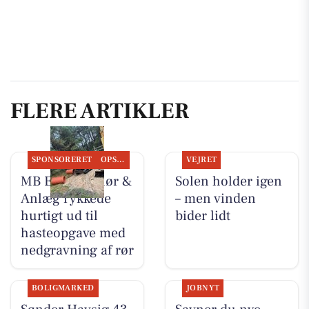
FLERE ARTIKLER
SPONSORERET
OPSLAGSTAVLEN
VEJRET
MB Entreprenør &
Solen holder igen
Anlæg rykkede
– men vinden
hurtigt ud til
bider lidt
hasteopgave med
nedgravning af rør
BOLIGMARKED
JOBNYT