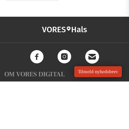
VORES
Hals
Tilmeld nyhedsbrev
OM VORES DIGITAL
Om os
For annoncører
Vilkår og Privatlivspolitik
Kontakt VORES Digital
Administrer samtykke