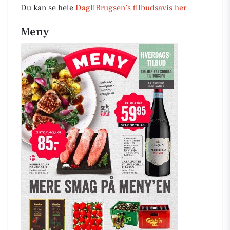
Du kan se hele
DagliBrugsen’s tilbudsavis her
Meny