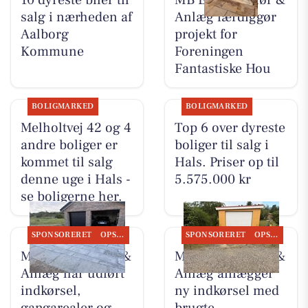
10 dyreste biler til
MB Entreprenør &
salg i nærheden af
Anlæg færdiggør
Aalborg
projekt for
Kommune
Foreningen
Fantastiske Hou
BOLIGMARKED
BOLIGMARKED
Melholtvej 42 og 4
Top 6 over dyreste
andre boliger er
boliger til salg i
kommet til salg
Hals. Priser op til
denne uge i Hals -
5.575.000 kr
se boligerne her.
SPONSORERET
OPSLAGSTAVLEN
SPONSORERET
OPSLAGSTAVLEN
MB Entreprenør &
MB Entreprenør &
Anlæg har udført
Anlæg anlægger
indkørsel,
ny indkørsel med
gangarealer og
brugte