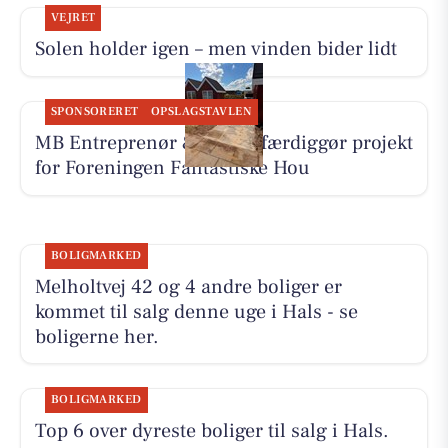
VEJRET
Solen holder igen – men vinden bider lidt
SPONSORERET
OPSLAGSTAVLEN
MB Entreprenør & Anlæg færdiggør projekt
for Foreningen Fantastiske Hou
BOLIGMARKED
Melholtvej 42 og 4 andre boliger er
kommet til salg denne uge i Hals - se
boligerne her.
BOLIGMARKED
Top 6 over dyreste boliger til salg i Hals.