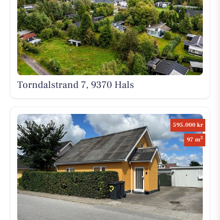
Torndalstrand 7, 9370 Hals
595.000 kr
2
97 m