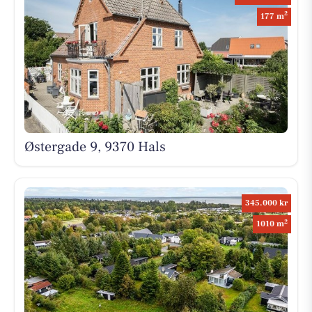
2
177 m
Østergade 9, 9370 Hals
345.000 kr
2
1010 m