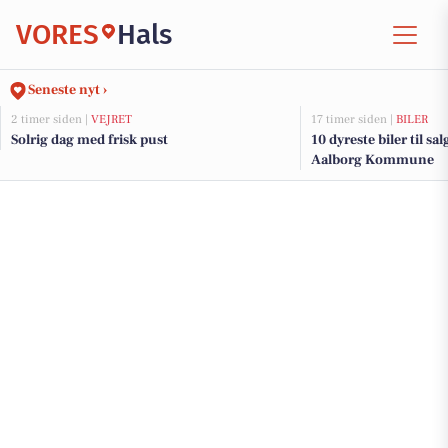
VORES
Hals
Seneste nyt ›
2 timer siden |
VEJRET
17 timer siden |
BILER
Solrig dag med frisk pust
10 dyreste biler til sa
Aalborg Kommune