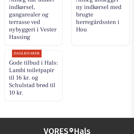
indkørsel,
ny indkørsel med
gangarealer og
brugte
terrasse ved
herregårdssten i
nybyggeri i Vester
Hou
Hassing
DAGLIGVARER
Gode tilbud i Hals:
Lambi toiletpapir
til 16 kr. og
Schulstad brød til
10 kr.
VORES
Hals