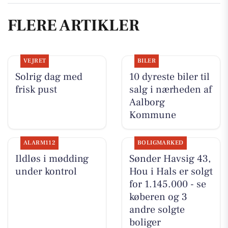
FLERE ARTIKLER
VEJRET
BILER
Solrig dag med
10 dyreste biler til
frisk pust
salg i nærheden af
Aalborg
Kommune
ALARM112
BOLIGMARKED
Ildløs i mødding
Sønder Havsig 43,
under kontrol
Hou i Hals er solgt
for 1.145.000 - se
køberen og 3
andre solgte
boliger