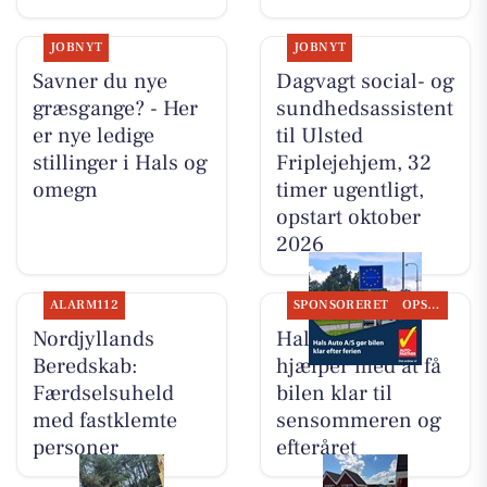
JOBNYT
JOBNYT
Savner du nye
Dagvagt social- og
græsgange? - Her
sundhedsassistent
er nye ledige
til Ulsted
stillinger i Hals og
Friplejehjem, 32
omegn
timer ugentligt,
opstart oktober
2026
ALARM112
SPONSORERET
OPSLAGSTAVLEN
Nordjyllands
Hals Auto A/S
Beredskab:
hjælper med at få
Færdselsuheld
bilen klar til
med fastklemte
sensommeren og
personer
efteråret