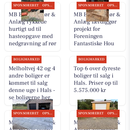
SPONSORERET
OPSLAGSTAVLEN
SPONSORERET
OPSLAGSTAVLEN
MB Entreprenør &
MB Entreprenør &
Anlæg rykkede
Anlæg færdiggør
hurtigt ud til
projekt for
hasteopgave med
Foreningen
nedgravning af rør
Fantastiske Hou
BOLIGMARKED
BOLIGMARKED
Melholtvej 42 og 4
Top 6 over dyreste
andre boliger er
boliger til salg i
kommet til salg
Hals. Priser op til
denne uge i Hals -
5.575.000 kr
se boligerne her.
SPONSORERET
OPSLAGSTAVLEN
SPONSORERET
OPSLAGSTAVLEN
MB Entreprenør &
MB Entreprenør &
Anlæg har udført
Anlæg anlægger