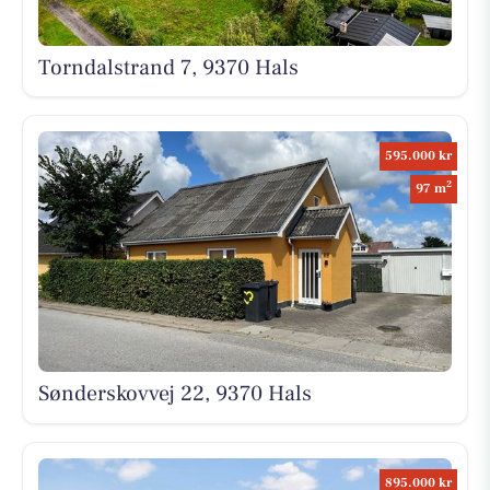
Torndalstrand 7, 9370 Hals
595.000 kr
2
97 m
Sønderskovvej 22, 9370 Hals
895.000 kr