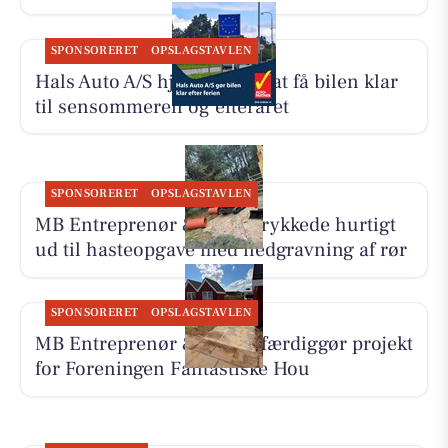
SPONSORERET
OPSLAGSTAVLEN
Hals Auto A/S hjælper med at få bilen klar
til sensommeren og efteråret
SPONSORERET
OPSLAGSTAVLEN
MB Entreprenør & Anlæg rykkede hurtigt
ud til hasteopgave med nedgravning af rør
SPONSORERET
OPSLAGSTAVLEN
MB Entreprenør & Anlæg færdiggør projekt
for Foreningen Fantastiske Hou