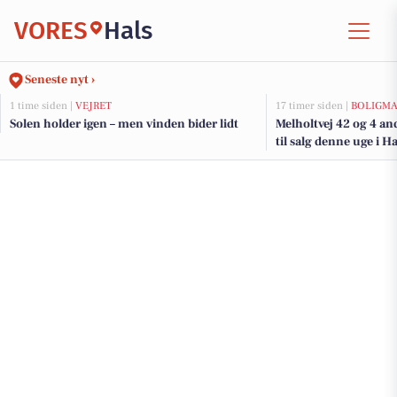
VORES
Hals
Seneste nyt ›
1 time siden |
VEJRET
17 timer siden |
BOLIGM
Solen holder igen – men vinden bider lidt
Melholtvej 42 og 4 an
til salg denne uge i Ha