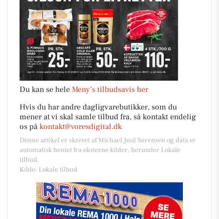
Du kan se hele
Meny’s tilbudsavis her
Hvis du har andre dagligvarebutikker, som du
mener at vi skal samle tilbud fra, så kontakt endelig
os på
kontakt@voresdigital.dk
Denne artikel er skrevet af Michael Juul Sørensen og data er
automatisk hentet fra eksterne kilder, herunder Lokale
tilbud.
Kilde: Lokale tilbud