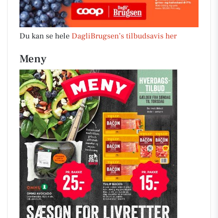
Du kan se hele
DagliBrugsen’s tilbudsavis her
Meny