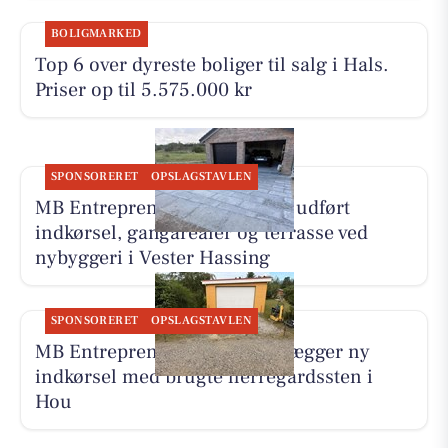
BOLIGMARKED
Top 6 over dyreste boliger til salg i Hals.
Priser op til 5.575.000 kr
SPONSORERET
OPSLAGSTAVLEN
MB Entreprenør & Anlæg har udført
indkørsel, gangarealer og terrasse ved
nybyggeri i Vester Hassing
SPONSORERET
OPSLAGSTAVLEN
MB Entreprenør & Anlæg anlægger ny
indkørsel med brugte herregårdssten i
Hou