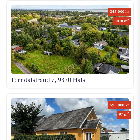
345.000 kr
2
1010 m
Torndalstrand 7, 9370 Hals
595.000 kr
2
97 m