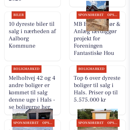
BILER
SPONSORERET
OPSLAGSTAVLEN
10 dyreste biler til
MB Entreprenør &
salg i nærheden af
Anlæg færdiggør
Aalborg
projekt for
Kommune
Foreningen
Fantastiske Hou
BOLIGMARKED
BOLIGMARKED
Melholtvej 42 og 4
Top 6 over dyreste
andre boliger er
boliger til salg i
kommet til salg
Hals. Priser op til
denne uge i Hals -
5.575.000 kr
se boligerne her.
SPONSORERET
OPSLAGSTAVLEN
SPONSORERET
OPSLAGSTAVLEN