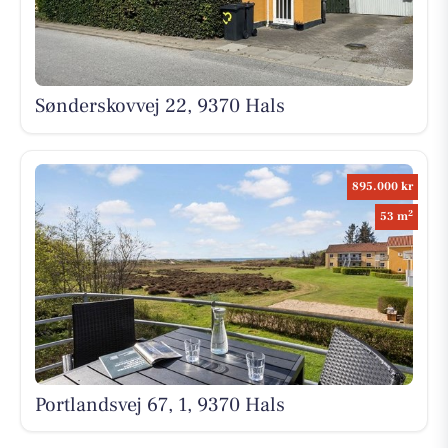
Sønderskovvej 22, 9370 Hals
895.000 kr
2
53 m
Portlandsvej 67, 1, 9370 Hals