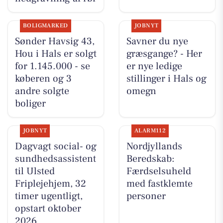
BOLIGMARKED
JOBNYT
Sønder Havsig 43,
Savner du nye
Hou i Hals er solgt
græsgange? - Her
for 1.145.000 - se
er nye ledige
køberen og 3
stillinger i Hals og
andre solgte
omegn
boliger
JOBNYT
ALARM112
Dagvagt social- og
Nordjyllands
sundhedsassistent
Beredskab:
til Ulsted
Færdselsuheld
Friplejehjem, 32
med fastklemte
timer ugentligt,
personer
opstart oktober
2026