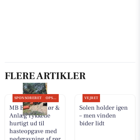
FLERE ARTIKLER
SPONSORERET
OPSLAGSTAVLEN
VEJRET
MB Entreprenør &
Solen holder igen
Anlæg rykkede
– men vinden
hurtigt ud til
bider lidt
hasteopgave med
nedgravning af rør