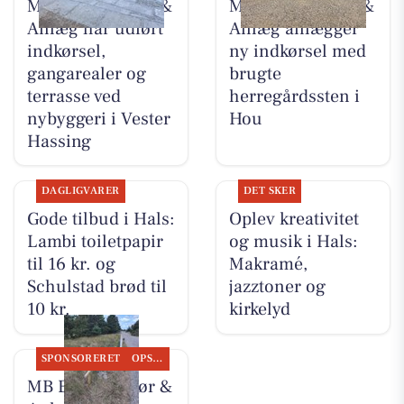
MB Entreprenør &
MB Entreprenør &
Anlæg har udført
Anlæg anlægger
indkørsel,
ny indkørsel med
gangarealer og
brugte
terrasse ved
herregårdssten i
nybyggeri i Vester
Hou
Hassing
DAGLIGVARER
DET SKER
Gode tilbud i Hals:
Oplev kreativitet
Lambi toiletpapir
og musik i Hals:
til 16 kr. og
Makramé,
Schulstad brød til
jazztoner og
10 kr.
kirkelyd
SPONSORERET
OPSLAGSTAVLEN
MB Entreprenør &