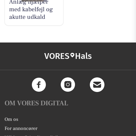
Anlæg hjælper
med kabelfejl og
akutte udkald
VORES
Hals
OM VORES DIGITAL
Om os
For annoncører