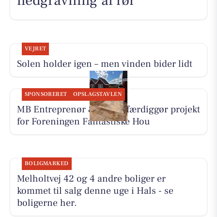
nedgravning af rør
VEJRET
Solen holder igen – men vinden bider lidt
SPONSORERET
OPSLAGSTAVLEN
MB Entreprenør & Anlæg færdiggør projekt
for Foreningen Fantastiske Hou
BOLIGMARKED
Melholtvej 42 og 4 andre boliger er
kommet til salg denne uge i Hals - se
boligerne her.