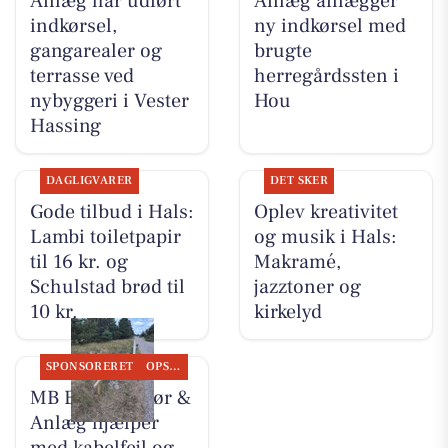
Anlæg har udført
Anlæg anlægger
indkørsel,
ny indkørsel med
gangarealer og
brugte
terrasse ved
herregårdssten i
nybyggeri i Vester
Hou
Hassing
DAGLIGVARER
DET SKER
Gode tilbud i Hals:
Oplev kreativitet
Lambi toiletpapir
og musik i Hals:
til 16 kr. og
Makramé,
Schulstad brød til
jazztoner og
10 kr.
kirkelyd
SPONSORERET
OPSLAGSTAVLEN
MB Entreprenør &
Anlæg hjælper