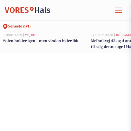
VORES
Hals
Seneste nyt ›
1 time siden |
VEJRET
17 timer siden |
BOLIGM
Solen holder igen – men vinden bider lidt
Melholtvej 42 og 4 an
til salg denne uge i Ha