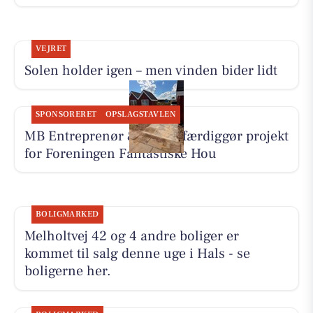
VEJRET
Solen holder igen – men vinden bider lidt
SPONSORERET
OPSLAGSTAVLEN
MB Entreprenør & Anlæg færdiggør projekt
for Foreningen Fantastiske Hou
BOLIGMARKED
Melholtvej 42 og 4 andre boliger er
kommet til salg denne uge i Hals - se
boligerne her.