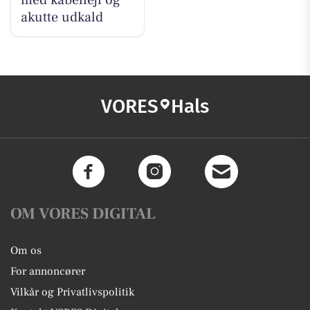
med kabelfejl og
akutte udkald
VORES
Hals
OM VORES DIGITAL
Om os
For annoncører
Vilkår og Privatlivspolitik