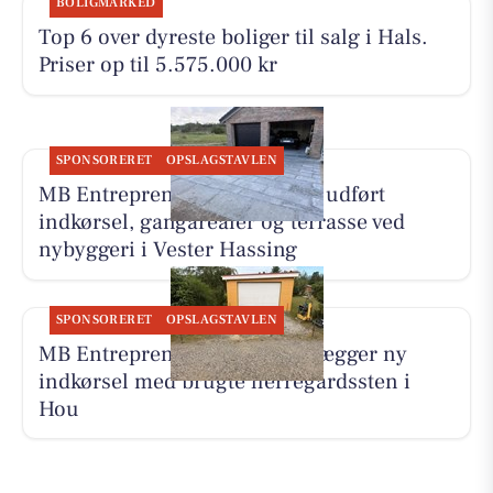
BOLIGMARKED
Top 6 over dyreste boliger til salg i Hals.
Priser op til 5.575.000 kr
SPONSORERET
OPSLAGSTAVLEN
MB Entreprenør & Anlæg har udført
indkørsel, gangarealer og terrasse ved
nybyggeri i Vester Hassing
SPONSORERET
OPSLAGSTAVLEN
MB Entreprenør & Anlæg anlægger ny
indkørsel med brugte herregårdssten i
Hou