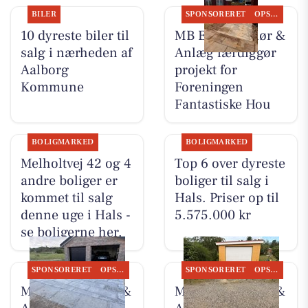
BILER
SPONSORERET
OPSLAGSTAVLEN
10 dyreste biler til
MB Entreprenør &
salg i nærheden af
Anlæg færdiggør
Aalborg
projekt for
Kommune
Foreningen
Fantastiske Hou
BOLIGMARKED
BOLIGMARKED
Melholtvej 42 og 4
Top 6 over dyreste
andre boliger er
boliger til salg i
kommet til salg
Hals. Priser op til
denne uge i Hals -
5.575.000 kr
se boligerne her.
SPONSORERET
OPSLAGSTAVLEN
SPONSORERET
OPSLAGSTAVLEN
MB Entreprenør &
MB Entreprenør &