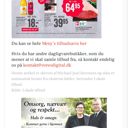
Du kan se hele
Meny’s tilbudsavis her
Hvis du har andre dagligvarebutikker, som du
mener at vi skal samle tilbud fra, så kontakt endelig
os på
kontakt@voresdigital.dk
Denne artikel er skrevet af Michael Juul Sørensen og data er
automatisk hentet fra eksterne kilder, herunder Lokale
tilbud.
Kilde: Lokale tilbud