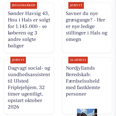
BOLIGMARKED
JOBNYT
Sønder Havsig 43,
Savner du nye
Hou i Hals er solgt
græsgange? - Her
for 1.145.000 - se
er nye ledige
køberen og 3
stillinger i Hals og
andre solgte
omegn
boliger
JOBNYT
ALARM112
Dagvagt social- og
Nordjyllands
sundhedsassistent
Beredskab:
til Ulsted
Færdselsuheld
Friplejehjem, 32
med fastklemte
timer ugentligt,
personer
opstart oktober
2026