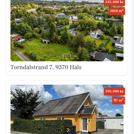
345.000 kr
2
1010 m
Torndalstrand 7, 9370 Hals
595.000 kr
2
97 m