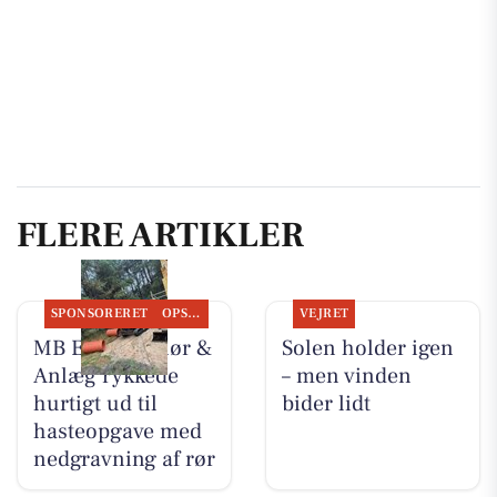
FLERE ARTIKLER
SPONSORERET
OPSLAGSTAVLEN
VEJRET
MB Entreprenør &
Solen holder igen
Anlæg rykkede
– men vinden
hurtigt ud til
bider lidt
hasteopgave med
nedgravning af rør