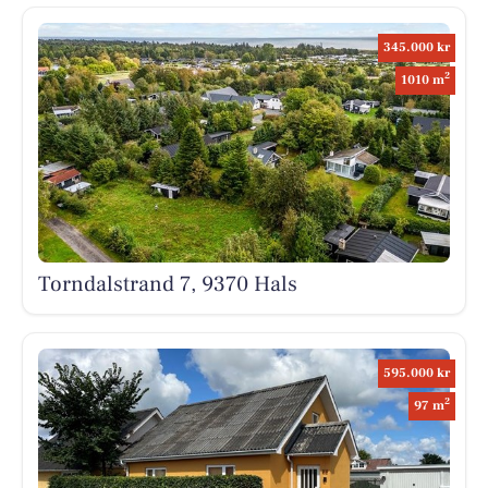
345.000 kr
2
1010 m
Torndalstrand 7, 9370 Hals
595.000 kr
2
97 m