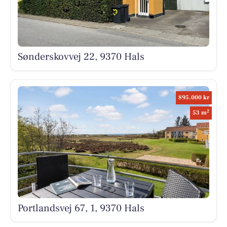
Sønderskovvej 22, 9370 Hals
895.000 kr
2
53 m
Portlandsvej 67, 1, 9370 Hals