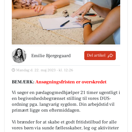
Emilie Bjergegaard
Del artikel
Mandag d. 22. maj 2023 - kl. 12:26
BEMÆRK:
Ansøgningsfristen er overskredet
Vi søger en pædagogmedhjælper 21 timer ugentligt i
en begivenhedsbegrænset stilling til vores DUS-
ordning pga. langvarig sygdom. Din arbejdstid vil
primært ligge om eftermiddagen.
Vi brænder for at skabe et godt fritidstilbud for alle
vores børn via sunde fællesskaber, leg og aktiviteter