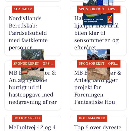
ALARM112
SPONSORERET
OPSLAGSTAVLEN
Nordjyllands
Hals Auto A/S
Beredskab:
hjælper med at få
Færdselsuheld
bilen klar til
med fastklemte
sensommeren og
personer
efteråret
SPONSORERET
OPSLAGSTAVLEN
SPONSORERET
OPSLAGSTAVLEN
MB Entreprenør &
MB Entreprenør &
Anlæg rykkede
Anlæg færdiggør
hurtigt ud til
projekt for
hasteopgave med
Foreningen
nedgravning af rør
Fantastiske Hou
BOLIGMARKED
BOLIGMARKED
Melholtvej 42 og 4
Top 6 over dyreste