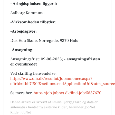
- Arbejdspladsen ligger i:
Aalborg Kommune
-Virksomheden tilbyder:
-Arbejdsgiver:
Dus Hou Skole, Nørregade, 9370 Hals
-Ansøgning:
Ansøgningsfrist: 09-06-2023;
- ansøgningsfristen
er overskredet
Ved skriftlig henvendelse:
https://www.ofir.dk/resultat/Jobannonce.aspx?
ofirId=4bb7f80f&action=sendApplicationUrl&utm_sourc
Se mere her:
https://job.jobnet.dk/find-job/5837670
Denne artikel er skrevet af Emilie Bjergegaard og data er
automatisk hentet fra eksterne kilder, herunder JobNet.
Kilde: JobNet