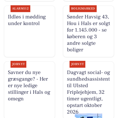
ALARM112
BOLIGMARKED
Ildløs i mødding
Sønder Havsig 43,
under kontrol
Hou i Hals er solgt
for 1.145.000 - se
køberen og 3
andre solgte
boliger
JOBNYT
JOBNYT
Savner du nye
Dagvagt social- og
græsgange? - Her
sundhedsassistent
er nye ledige
til Ulsted
stillinger i Hals og
Friplejehjem, 32
omegn
timer ugentligt,
opstart oktober
2026