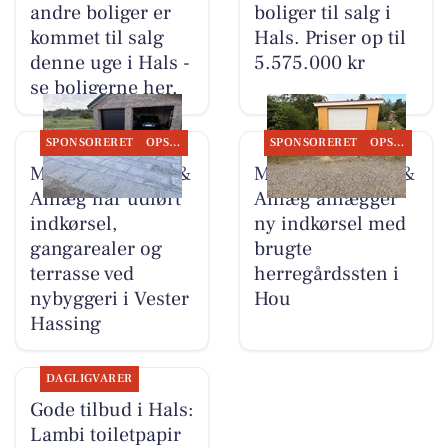
andre boliger er
boliger til salg i
kommet til salg
Hals. Priser op til
denne uge i Hals -
5.575.000 kr
se boligerne her.
SPONSORERET
OPSLAGSTAVLEN
SPONSORERET
OPSLAGSTAVLEN
MB Entreprenør &
MB Entreprenør &
Anlæg har udført
Anlæg anlægger
indkørsel,
ny indkørsel med
gangarealer og
brugte
terrasse ved
herregårdssten i
nybyggeri i Vester
Hou
Hassing
DAGLIGVARER
Gode tilbud i Hals:
Lambi toiletpapir