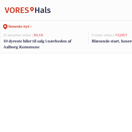
VORES
Hals
Seneste nyt ›
51 minutter siden |
BILER
9 timer siden |
VEJRET
10 dyreste biler til salg i nærheden af
Blæsende start, luner
Aalborg Kommune