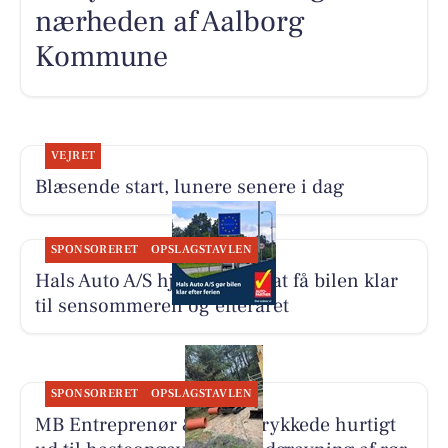
nærheden af Aalborg
Kommune
VEJRET
Blæsende start, lunere senere i dag
SPONSORERET
OPSLAGSTAVLEN
Hals Auto A/S hjælper med at få bilen klar
til sensommeren og efteråret
SPONSORERET
OPSLAGSTAVLEN
MB Entreprenør & Anlæg rykkede hurtigt