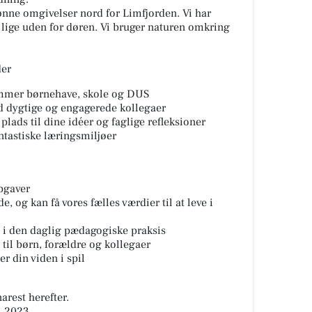
ønne omgivelser nord for Limfjorden. Vi har
ø lige uden for døren. Vi bruger naturen omkring
der
mmer børnehave, skole og DUS
 dygtige og engagerede kollegaer
plads til dine idéer og faglige refleksioner
ntastiske læringsmiljøer
pgaver
, og kan få vores fælles værdier til at leve i
g i den daglig pædagogiske praksis
til børn, forældre og kollegaer
er din viden i spil
arest herefter.
i 2023