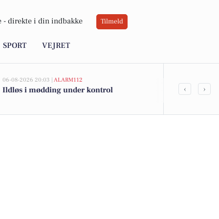
 -
direkte i din indbakke
Tilmeld
SPORT
VEJRET
06-08-2026 20:03 |
ALARM112
05-08-2026 13:00
‹
›
Ildløs i mødding under kontrol
Melholtvej 4
kommet til s
boligerne he