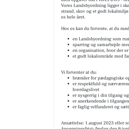
Vores Landsbyordning ligger i sk
strand, skov og et godt lokalmilj
os hele året.
Hos os kan du forvente, at du mø
en Landsbyordning som ru
sparring og samarbejde med
en organisation, hvor der er 
et godt lokalområde med fa
Vi forventer at du:
brænder for pædagogiske o
er respektfuld og nærværende
hverdagslivet
er nysgerrig i din tilgang o
er anerkendende i tilgangen 
er faglig velfunderet og sætt
Ansættelse: 1.august 2023 eller sn
Ansøgningsfrist: fredag den 9 jun