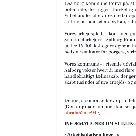
I Aalborg Kommune tror vi på, at
potentiale, der ligger i forskelli
Vi behandler alle vores medarbejde
stillingen – uanset alder, køn, rel
Vores arbejdsplads – kom med på e
Som medarbejder i Aalborg Kommun
tæller 16.000 kollegaer og som h
bedste resultater for borgere, vi
Vores kommune – i rivende udvik
Aalborg vokser hvert år med flere
handlekraftigt fællesskab, der gør
skabt tusinder af nye arbejds- og s
Denne jobannonce blev oprindeli
(Den originale annonce kan ses p
ofirid=52acc94e
)
INFORMATIONER OM STILLING
- Arbejdspladsen ligger i: