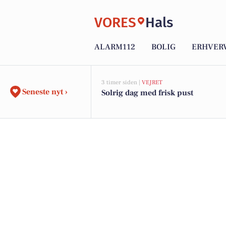
VORES
Hals
ALARM112
BOLIG
ERHVER
3 timer siden |
VEJRET
Seneste nyt ›
Solrig dag med frisk pust