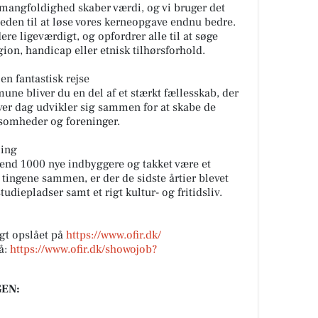
 mangfoldighed skaber værdi, og vi bruger det
gheden til at løse vores kerneopgave endnu bedre.
re ligeværdigt, og opfordrer alle til at søge
igion, handicap eller etnisk tilhørsforhold.
n fantastisk rejse
e bliver du en del af et stærkt fællesskab, der
ver dag udvikler sig sammen for at skabe de
rksomheder og foreninger.
ling
 end 1000 nye indbyggere og takket være et
 tingene sammen, er der de sidste årtier blevet
tudiepladser samt et rigt kultur- og fritidsliv.
gt opslået på
https://www.ofir.dk/
å:
https://www.ofir.dk/showojob?
EN: