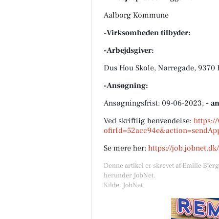
Aalborg Kommune
-Virksomheden tilbyder:
-Arbejdsgiver:
Dus Hou Skole, Nørregade, 9370 
-Ansøgning:
Ansøgningsfrist: 09-06-2023;
- a
Ved skriftlig henvendelse:
https:/
ofirId=52acc94e&action=sendAp
Se mere her:
https://job.jobnet.d
Denne artikel er skrevet af Emilie Bjer
herunder JobNet.
Kilde: JobNet