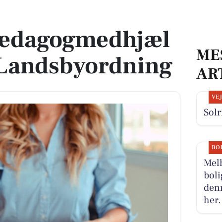
Landsbyordning
ædagogmedhjæl
ME
 Landsbyordning
AR
VE
Solr
BO
Melh
boli
denn
her.