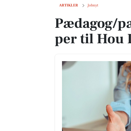
Pædagog/pædagogmedhjælper til Hou 
ARTIKLER
Jobnyt
Pædagog/p
per til Hou