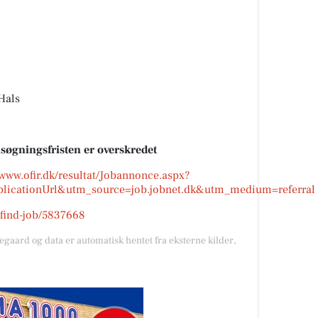
Hals
nsøgningsfristen er overskredet
/www.ofir.dk/resultat/Jobannonce.aspx?
plicationUrl&utm_source=job.jobnet.dk&utm_medium=referral
k/find-job/5837668
gegaard og data er automatisk hentet fra eksterne kilder,