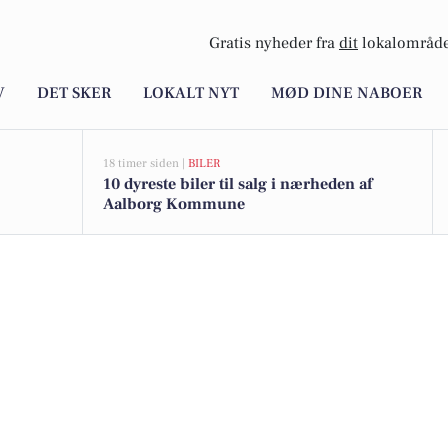
Gratis nyheder fra
dit
lokalområde
V
DET SKER
LOKALT NYT
MØD DINE NABOER
18 timer siden |
BILER
10 dyreste biler til salg i nærheden af
Aalborg Kommune