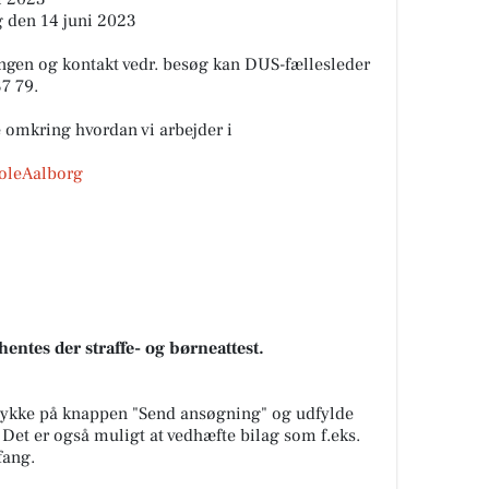
g den 14 juni 2023
ingen og kontakt vedr. besøg kan DUS-fællesleder
7 79.
omkring hvordan vi arbejder i
oleAalborg
entes der straffe- og børneattest.
rykke på knappen "Send ansøgning" og udfylde
et er også muligt at vedhæfte bilag som f.eks.
fang.