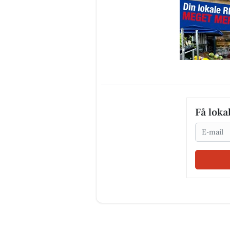
Få loka
Email