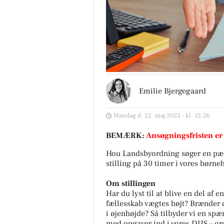
Emilie Bjergegaard
Mandag d. 22. maj 2023 - kl. 12:26
BEMÆRK:
Ansøgningsfristen er
Hou Landsbyordning søger en pæda
stilling på 30 timer i vores børn
Om stillingen
Har du lyst til at blive en del af
fællesskab vægtes højt? Brænder 
i øjenhøjde? Så tilbyder vi en spæ
med opgaver ind i vores DUS – or