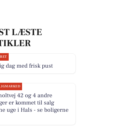
ST LÆSTE
TIKLER
JRET
ig dag med frisk pust
LIGMARKED
oltvej 42 og 4 andre
ger er kommet til salg
e uge i Hals - se boligerne