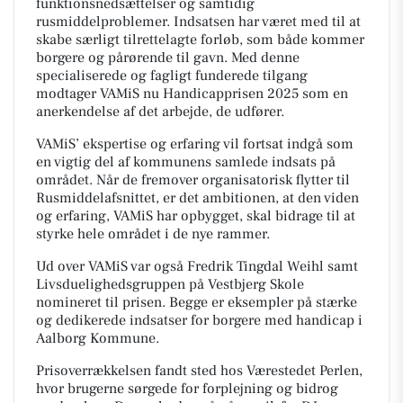
funktionsnedsættelser og samtidig
rusmiddelproblemer. Indsatsen har været med til at
skabe særligt tilrettelagte forløb, som både kommer
borgere og pårørende til gavn. Med denne
specialiserede og fagligt funderede tilgang
modtager VAMiS nu Handicapprisen 2025 som en
anerkendelse af det arbejde, de udfører.
VAMiS’ ekspertise og erfaring vil fortsat indgå som
en vigtig del af kommunens samlede indsats på
området. Når de fremover organisatorisk flytter til
Rusmiddelafsnittet, er det ambitionen, at den viden
og erfaring, VAMiS har opbygget, skal bidrage til at
styrke hele området i de nye rammer.
Ud over VAMiS var også Fredrik Tingdal Weihl samt
Livsduelighedsgruppen på Vestbjerg Skole
nomineret til prisen. Begge er eksempler på stærke
og dedikerede indsatser for borgere med handicap i
Aalborg Kommune.
Prisoverrækkelsen fandt sted hos Værestedet Perlen,
hvor brugerne sørgede for forplejning og bidrog