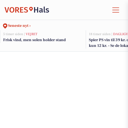
VORES
Hals
Seneste nyt ›
5 timer siden |
VEJRET
18 timer siden |
DAGLIGV
Frisk vind, men solen holder stand
Spier PS vin til 39 kr.
kun 12 kr. - Se de loka
DagliBrugsen