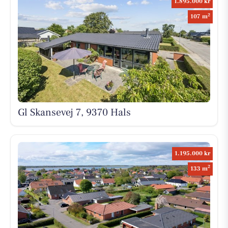
1.895.000 kr
2
107 m
Gl Skansevej 7, 9370 Hals
1.195.000 kr
2
133 m