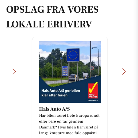
OPSLAG FRA VORES
LOKALE ERHVERV
Hals Auto A/S
Har bilen været hele Europa rundt
eller bare en tur gennem
Danmark? Hvis bilen har været på
lange køreture med fuld oppakni...