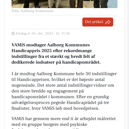
Foto: Aalborg Kommune
.
Del artikel
Fredag d. 05. dec. 2025 - kl. 11:16
VAMiS modtager Aalborg Kommunes
Handicappris 2025 efter rekordmange
indstillinger fra et stærkt og bredt felt af
dedikerede indsatser på handicapområdet.
I år modtog Aalborg Kommune hele 30 indstillinger
til Handicapprisen, hvilket er det højeste antal
nogensinde. Det store antal indstillinger vidner om
den store bredde og engagement på
handicapområdet i kommunen. Efter en grundig
udvælgelsesproces pegede Handicaprådet på tre
finalister, hvor VAMiS løb med hovedprisen.
VAMiS har gennem mere end ti år arbejdet målrettet
med en gruppe borgere med psykiske