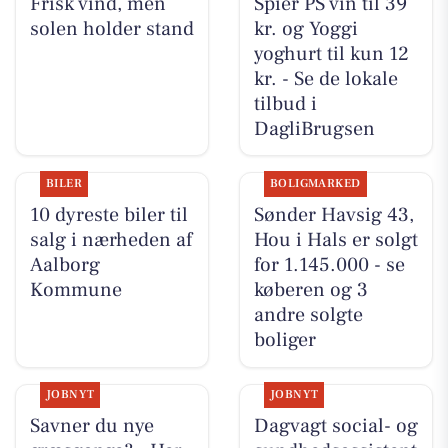
Frisk vind, men
Spier PS vin til 39
solen holder stand
kr. og Yoggi
yoghurt til kun 12
kr. - Se de lokale
tilbud i
DagliBrugsen
BILER
BOLIGMARKED
10 dyreste biler til
Sønder Havsig 43,
salg i nærheden af
Hou i Hals er solgt
Aalborg
for 1.145.000 - se
Kommune
køberen og 3
andre solgte
boliger
JOBNYT
JOBNYT
Savner du nye
Dagvagt social- og