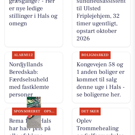
græsgange? - Her
sundhedsassistent
er nye ledige
til Ulsted
stillinger i Hals og
Friplejehjem, 32
omegn
timer ugentligt,
opstart oktober
2026
ALARM112
BOLIGMARKED
Nordjyllands
Kongevejen 58 og
Beredskab:
1 anden boliger er
Færdselsuheld
kommet til salg
med fastklemte
denne uge i Hals -
personer
se boligerne her.
SPONSORERET
OPSLAGSTAVLEN
DET SKER
Rema 1000 Hals
Oplev
har halv pris på
Trommehealing