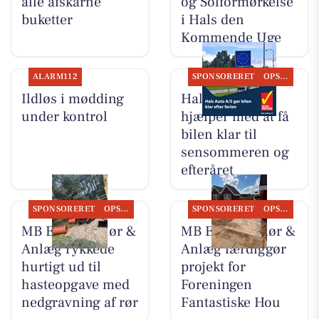
alle afskårne
og Solformørkelse
buketter
i Hals den
Kommende Uge
ALARM112
SPONSORERET
OPSLAGSTAVLEN
Ildløs i mødding
Hals Auto A/S
under kontrol
hjælper med at få
bilen klar til
sensommeren og
efteråret
SPONSORERET
OPSLAGSTAVLEN
SPONSORERET
OPSLAGSTAVLEN
MB Entreprenør &
MB Entreprenør &
Anlæg rykkede
Anlæg færdiggør
hurtigt ud til
projekt for
hasteopgave med
Foreningen
nedgravning af rør
Fantastiske Hou