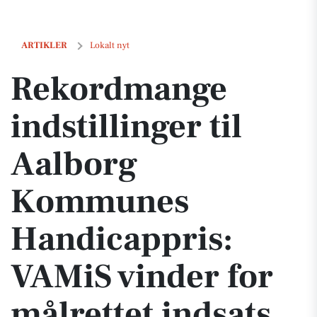
Rekordmange indstillinger til Aalborg Kommunes Handicappris: VAMiS
ARTIKLER
Lokalt nyt
Rekordmange
indstillinger til
Aalborg
Kommunes
Handicappris:
VAMiS vinder for
målrettet indsats