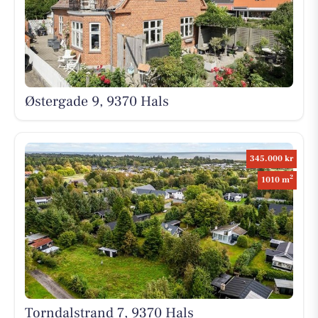
Østergade 9, 9370 Hals
345.000 kr
2
1010 m
Torndalstrand 7, 9370 Hals