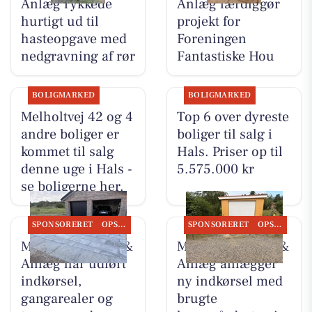
Anlæg rykkede
Anlæg færdiggør
hurtigt ud til
projekt for
hasteopgave med
Foreningen
nedgravning af rør
Fantastiske Hou
BOLIGMARKED
BOLIGMARKED
Melholtvej 42 og 4
Top 6 over dyreste
andre boliger er
boliger til salg i
kommet til salg
Hals. Priser op til
denne uge i Hals -
5.575.000 kr
se boligerne her.
SPONSORERET
OPSLAGSTAVLEN
SPONSORERET
OPSLAGSTAVLEN
MB Entreprenør &
MB Entreprenør &
Anlæg har udført
Anlæg anlægger
indkørsel,
ny indkørsel med
gangarealer og
brugte