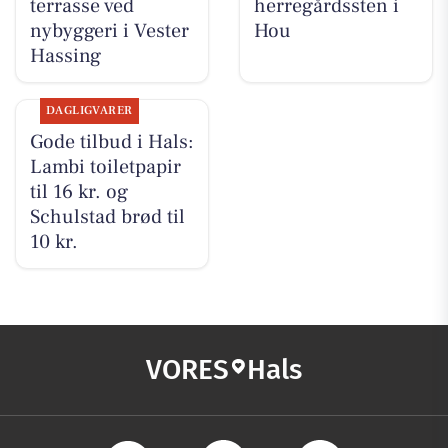
terrasse ved
herregårdssten i
nybyggeri i Vester
Hou
Hassing
DAGLIGVARER
Gode tilbud i Hals:
Lambi toiletpapir
til 16 kr. og
Schulstad brød til
10 kr.
VORES
Hals