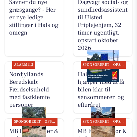
Savner du nye
Dagvagt social- og
græsgange? - Her
sundhedsassistent
er nye ledige
til Ulsted
stillinger i Hals og
Friplejehjem, 32
omegn
timer ugentligt,
opstart oktober
2026
ALARM112
SPONSORERET
OPSLAGSTAVLEN
Nordjyllands
Hals Auto A/S
Beredskab:
hjælper med at få
Færdselsuheld
bilen klar til
med fastklemte
sensommeren og
personer
efteråret
SPONSORERET
OPSLAGSTAVLEN
SPONSORERET
OPSLAGSTAVLEN
MB Entreprenør &
MB Entreprenør &