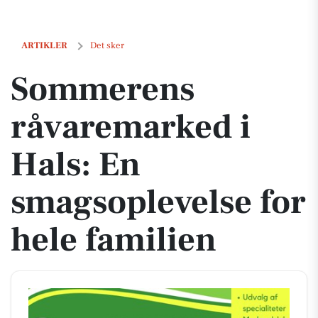
Sommerens råvaremarked i Hals: En smagsoplevelse for hele famili
ARTIKLER
Det sker
Sommerens
råvaremarked i
Hals: En
smagsoplevelse for
hele familien