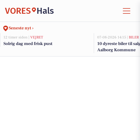
VORES
Hals
Seneste nyt ›
12 timer siden |
VEJRET
07-08-2026 14:15 |
BILER
Solrig dag med frisk pust
10 dyreste biler til sa
Aalborg Kommune