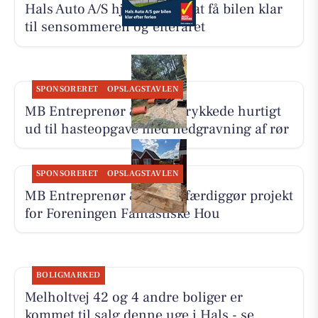
Hals Auto A/S hjælper med at få bilen klar
til sensommeren og efteråret
SPONSORERET
OPSLAGSTAVLEN
MB Entreprenør & Anlæg rykkede hurtigt
ud til hasteopgave med nedgravning af rør
SPONSORERET
OPSLAGSTAVLEN
MB Entreprenør & Anlæg færdiggør projekt
for Foreningen Fantastiske Hou
BOLIGMARKED
Melholtvej 42 og 4 andre boliger er
kommet til salg denne uge i Hals - se