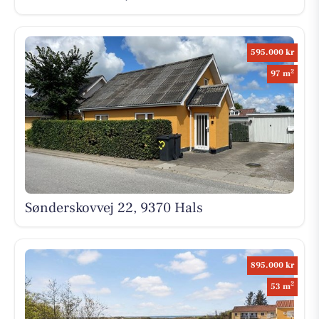
595.000 kr
2
97 m
Sønderskovvej 22, 9370 Hals
895.000 kr
2
53 m