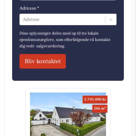
Adresse *
Adresse
Dine oplysninger deles med op til tre lokale
ejendomsmæglere, som efterfølgende vil kontakte
dig vedr. salgsvurdering.
Bliv kontaktet
3.795.000 kr
2
286 m