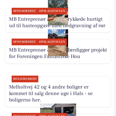
SPONSORERET
OPSLAGSTAVLEN
MB Entreprenør & Anlæg rykkede hurtigt
ud til hasteopgave med nedgravning af rør
SPONSORERET
OPSLAGSTAVLEN
MB Entreprenør & Anlæg færdiggør projekt
for Foreningen Fantastiske Hou
BOLIGMARKED
Melholtvej 42 og 4 andre boliger er
kommet til salg denne uge i Hals - se
boligerne her.