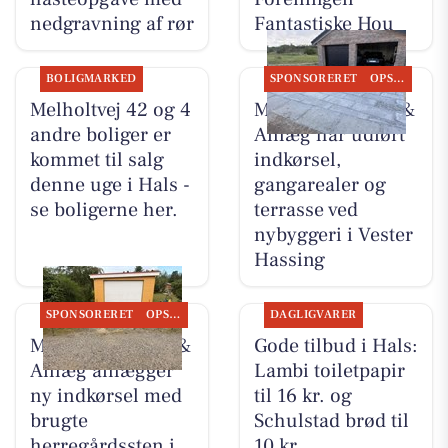
nedgravning af rør
Fantastiske Hou
BOLIGMARKED
SPONSORERET
OPSLAGSTAVLEN
Melholtvej 42 og 4
MB Entreprenør &
andre boliger er
Anlæg har udført
kommet til salg
indkørsel,
denne uge i Hals -
gangarealer og
se boligerne her.
terrasse ved
nybyggeri i Vester
Hassing
SPONSORERET
OPSLAGSTAVLEN
DAGLIGVARER
MB Entreprenør &
Gode tilbud i Hals:
Anlæg anlægger
Lambi toiletpapir
ny indkørsel med
til 16 kr. og
brugte
Schulstad brød til
herregårdssten i
10 kr.