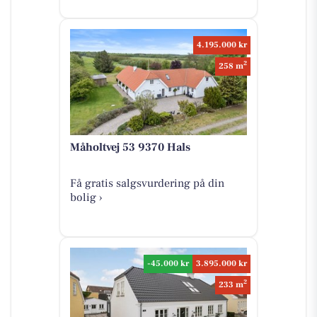
4.195.000 kr
2
258 m
Måholtvej 53 9370 Hals
Få gratis salgsvurdering på din
bolig ›
-45.000 kr
3.895.000 kr
2
233 m