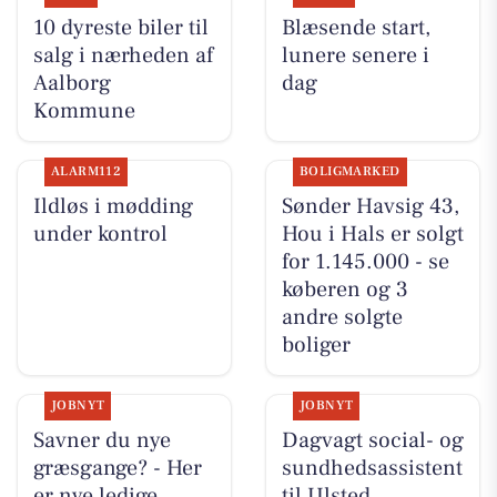
10 dyreste biler til
Blæsende start,
salg i nærheden af
lunere senere i
Aalborg
dag
Kommune
ALARM112
BOLIGMARKED
Ildløs i mødding
Sønder Havsig 43,
under kontrol
Hou i Hals er solgt
for 1.145.000 - se
køberen og 3
andre solgte
boliger
JOBNYT
JOBNYT
Savner du nye
Dagvagt social- og
græsgange? - Her
sundhedsassistent
er nye ledige
til Ulsted