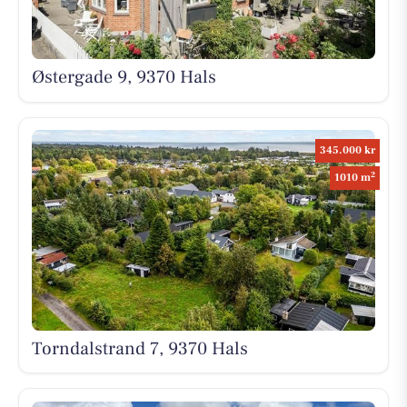
Østergade 9, 9370 Hals
345.000 kr
2
1010 m
Torndalstrand 7, 9370 Hals