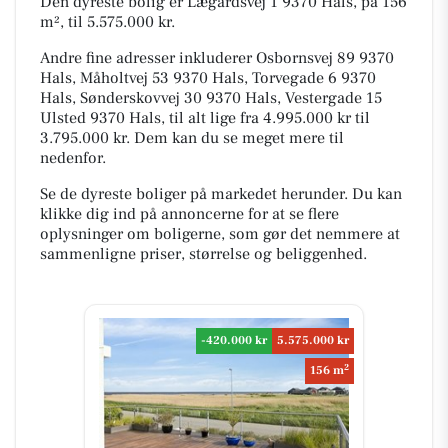
Den dyreste bolig er Lægårdsvej 1 9370 Hals, på 156
m², til 5.575.000 kr.
Andre fine adresser inkluderer Osbornsvej 89 9370
Hals, Måholtvej 53 9370 Hals, Torvegade 6 9370
Hals, Sønderskovvej 30 9370 Hals, Vestergade 15
Ulsted 9370 Hals, til alt lige fra 4.995.000 kr til
3.795.000 kr. Dem kan du se meget mere til
nedenfor.
Se de dyreste boliger på markedet herunder. Du kan
klikke dig ind på annoncerne for at se flere
oplysninger om boligerne, som gør det nemmere at
sammenligne priser, størrelse og beliggenhed.
-420.000 kr
5.575.000 kr
2
156 m