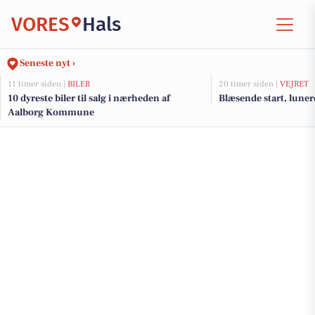
VORES
Hals
Seneste nyt ›
11 timer siden |
BILER
20 timer siden |
VEJRET
10 dyreste biler til salg i nærheden af
Blæsende start, luner
Aalborg Kommune