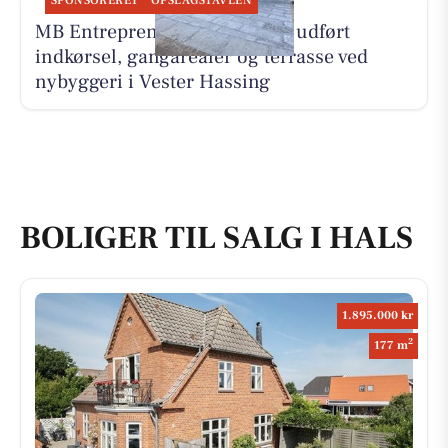
SPONSORERET
OPSLAGSTAVLEN
MB Entreprenør & Anlæg har udført
indkørsel, gangarealer og terrasse ved
nybyggeri i Vester Hassing
BOLIGER TIL SALG I HALS
1.895.000 kr
2
177 m