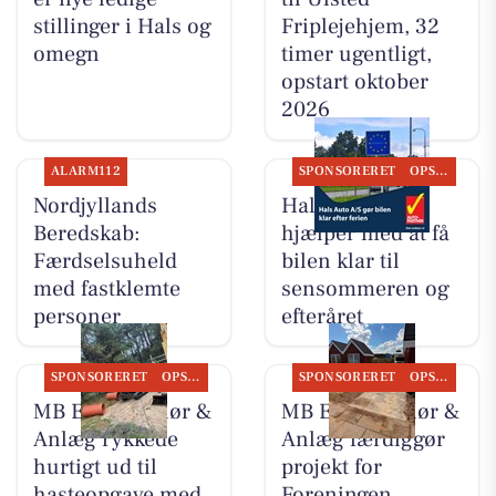
stillinger i Hals og
Friplejehjem, 32
omegn
timer ugentligt,
opstart oktober
2026
ALARM112
SPONSORERET
OPSLAGSTAVLEN
Nordjyllands
Hals Auto A/S
Beredskab:
hjælper med at få
Færdselsuheld
bilen klar til
med fastklemte
sensommeren og
personer
efteråret
SPONSORERET
OPSLAGSTAVLEN
SPONSORERET
OPSLAGSTAVLEN
MB Entreprenør &
MB Entreprenør &
Anlæg rykkede
Anlæg færdiggør
hurtigt ud til
projekt for
hasteopgave med
Foreningen