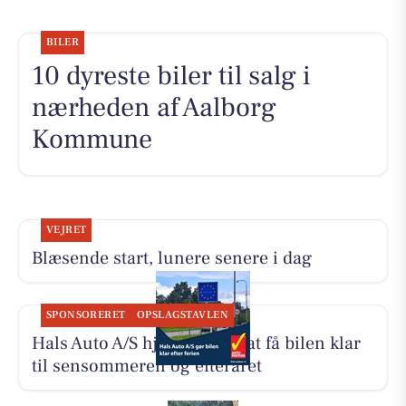
BILER
10 dyreste biler til salg i
nærheden af Aalborg
Kommune
VEJRET
Blæsende start, lunere senere i dag
SPONSORERET
OPSLAGSTAVLEN
Hals Auto A/S hjælper med at få bilen klar
til sensommeren og efteråret