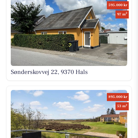
595.000 kr
2
97 m
Sønderskovvej 22, 9370 Hals
895.000 kr
2
53 m