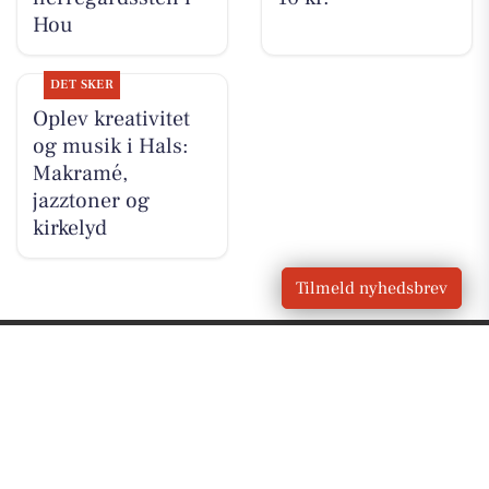
Hou
DET SKER
Oplev kreativitet
og musik i Hals:
Makramé,
jazztoner og
kirkelyd
Tilmeld nyhedsbrev
VORES
Hals