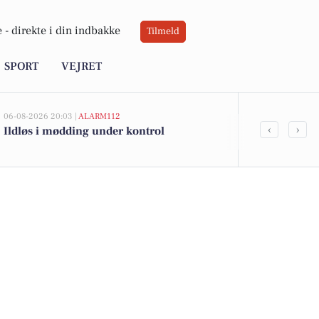
 -
direkte i din indbakke
Tilmeld
SPORT
VEJRET
06-08-2026 20:03 |
ALARM112
05-08-2026 13:00
‹
›
Ildløs i mødding under kontrol
Melholtvej 4
kommet til s
boligerne he