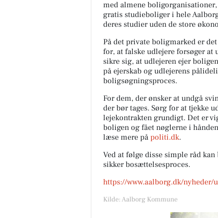
med almene boligorganisationer,
gratis studieboliger i hele Aalb
deres studier uden de store øko
På det private boligmarked er det i
for, at falske udlejere forsøger a
sikre sig, at udlejeren ejer boli
på ejerskab og udlejerens pålideli
boligsøgningsproces.
For dem, der ønsker at undgå svind
der bør tages. Sørg for at tjekke 
lejekontrakten grundigt. Det er vi
boligen og fået nøglerne i hånden
læse mere på
politi.dk
.
Ved at følge disse simple råd kan
sikker bosættelsesproces.
https://www.aalborg.dk/nyheder/
Kilde: Aalborg Kommune