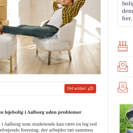
boli
denn
her.
Del artikel
 en lejebolig i Aalborg uden problemer
em i Aalborg som studerende kan være en leg ved
selvejende forening, der arbejder tæt sammen