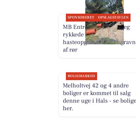
SPONSORERET
OPSLAGSTAVLEN
MB Entreprenør & Anlæg
rykkede hurtigt ud til
hasteopgave med nedgravn
af rør
BOLIGMARKED
Melholtvej 42 og 4 andre
boliger er kommet til salg
denne uge i Hals - se bolig
her.