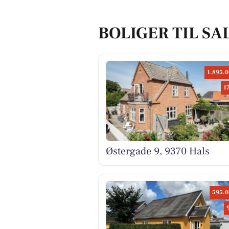
BOLIGER TIL SA
1.895.0
1
Østergade 9, 9370 Hals
595.0