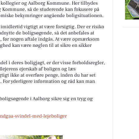
 kollegier og Aalborg Kommune. Her tilbydes
org Kommune, så de studerende kan fokusere på
nomiske bekymringer angående boligsituationen.
midlertid vigtigt at være forsigtig. Der er risiko
t udnytte de boligsøgende, så det anbefales at
gen, før nogen aftale indgås. At være opmærksom
ghed kan være nøglen til at sikre en sikker
el i deres boligjagt, er der visse forholdsregler,
udlejerens ejerskab af boligen og læs
gtigt ikke at overføre penge, inden du har set
. For yderligere information og råd kan man
 boligsøgende i Aalborg sikre sig en tryg og
undgaa-svindel-med-lejeboliger