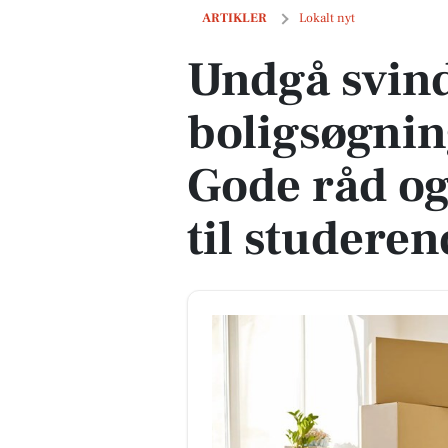
Undgå svindel ved boligsøgning i Aalbo
ARTIKLER
Lokalt nyt
Undgå svind
boligsøgnin
Gode råd og
til studere