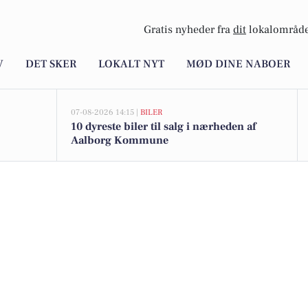
Gratis nyheder fra
dit
lokalområde
V
DET SKER
LOKALT NYT
MØD DINE NABOER
07-08-2026 14:15 |
BILER
10 dyreste biler til salg i nærheden af
Aalborg Kommune