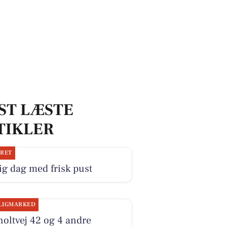
ST LÆSTE
TIKLER
JRET
ig dag med frisk pust
LIGMARKED
oltvej 42 og 4 andre