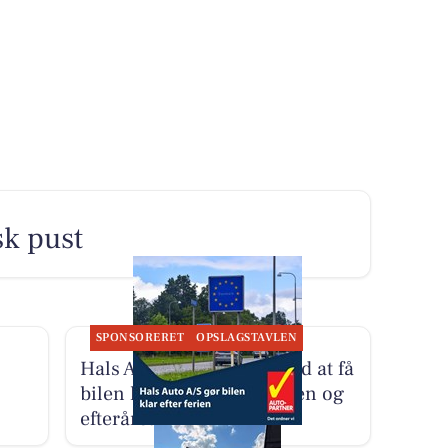
sk pust
SPONSORERET
OPSLAGSTAVLEN
Hals Auto A/S hjælper med at få
bilen klar til sensommeren og
efteråret