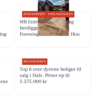
SPONSORERET
OPSLAGSTAVLEN
MB Entreprenør & Anlæg
færdiggør projekt for
ing
Foreningen Fantastiske Hou
BOLIGMARKED
Top 6 over dyreste boliger til
salg i Hals. Priser op til
erne
5.575.000 kr