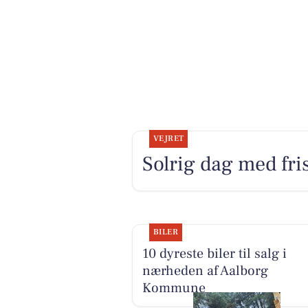
VEJRET
Solrig dag med fri
BILER
10 dyreste biler til salg i
nærheden af Aalborg
Kommune