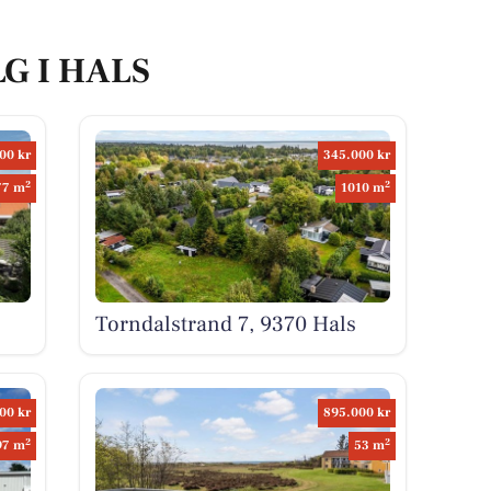
LG I HALS
00 kr
345.000 kr
2
2
77 m
1010 m
Torndalstrand 7, 9370 Hals
00 kr
895.000 kr
2
2
97 m
53 m