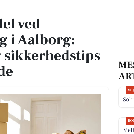
rg: Gode råd og sikkerhedstips til studerende
el ved
g i Aalborg:
 sikkerhedstips
ME
nde
AR
VE
Solr
BO
Melh