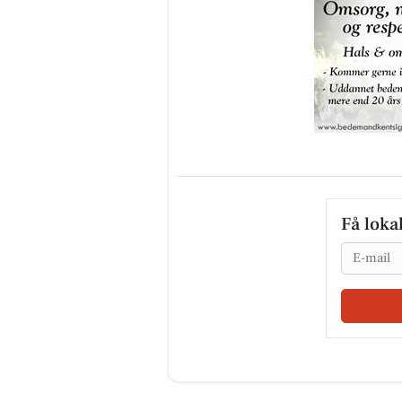
Få loka
Email