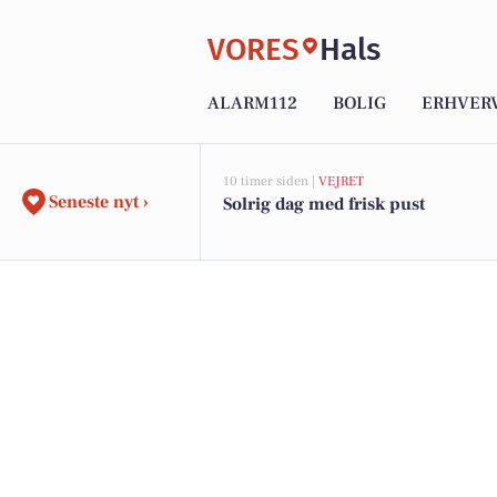
VORES
Hals
ALARM112
BOLIG
ERHVER
10 timer siden |
VEJRET
Seneste nyt ›
Solrig dag med frisk pust