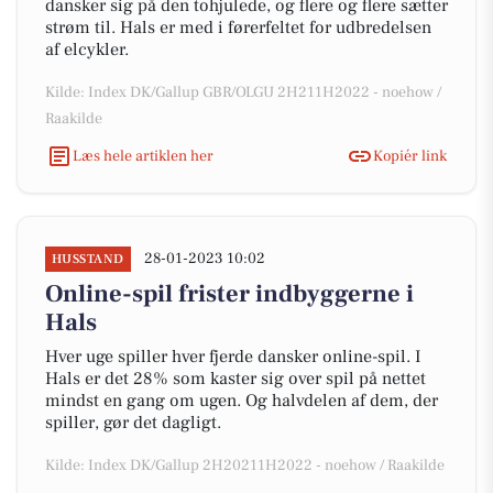
dansker sig på den tohjulede, og flere og flere sætter
strøm til. Hals er med i førerfeltet for udbredelsen
af elcykler.
Kilde: Index DK/Gallup GBR/OLGU 2H211H2022 - noehow /
Raakilde
Læs hele artiklen her
Kopiér link
28-01-2023 10:02
HUSSTAND
Online-spil frister indbyggerne i
Hals
Hver uge spiller hver fjerde dansker online-spil. I
Hals er det 28% som kaster sig over spil på nettet
mindst en gang om ugen. Og halvdelen af dem, der
spiller, gør det dagligt.
Kilde: Index DK/Gallup 2H20211H2022 - noehow / Raakilde