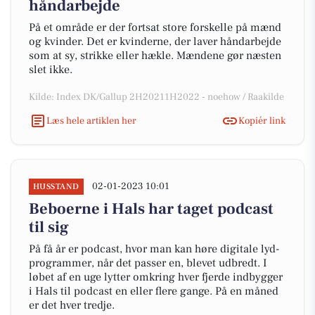
håndarbejde
På et område er der fortsat store forskelle på mænd
og kvinder. Det er kvinderne, der laver håndarbejde
som at sy, strikke eller hækle. Mændene gør næsten
slet ikke.
Kilde: Index DK/Gallup 2H20211H2022 - noehow / Raakilde
Læs hele artiklen her
Kopiér link
02-01-2023 10:01
HUSSTAND
Beboerne i Hals har taget podcast
til sig
På få år er podcast, hvor man kan høre digitale lyd-
programmer, når det passer en, blevet udbredt. I
løbet af en uge lytter omkring hver fjerde indbygger
i Hals til podcast en eller flere gange. På en måned
er det hver tredje.