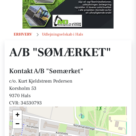
A/B "Sømærket"
ERHVERV
Udlejningselskab i Hals
A/B "SØMÆRKET"
Kontakt A/B "Sømærket"
c/o. Kurt Kjeldstrøm Pedersen
Korsholm 53
9370 Hals
CVR: 34530793
+
−