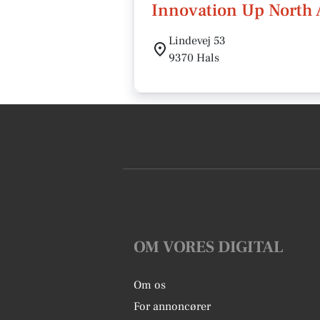
Innovation Up North
Lindevej 53
9370 Hals
OM VORES DIGITAL
Om os
For annoncører