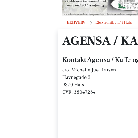
Agensa / Kaffe og Nips
ERHVERV
Elektronik / IT i Hals
AGENSA / KA
Kontakt Agensa / Kaffe o
c/o. Michelle Juel Larsen
Havnegade 2
9370 Hals
CVR: 38047264