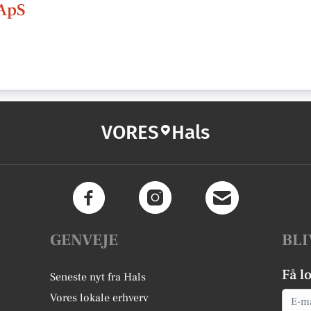
 ApS
VORES
Hals
GENVEJE
BLI
Få l
Seneste nyt fra Hals
Email
Vores lokale erhverv