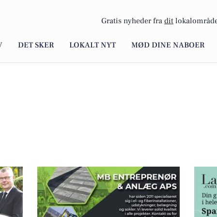
Gratis nyheder fra
dit
lokalområde
V
DET SKER
LOKALT NYT
MØD DINE NABOER