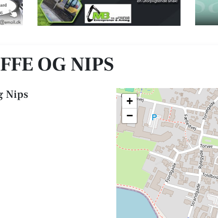
FFE OG NIPS
g Nips
+
−