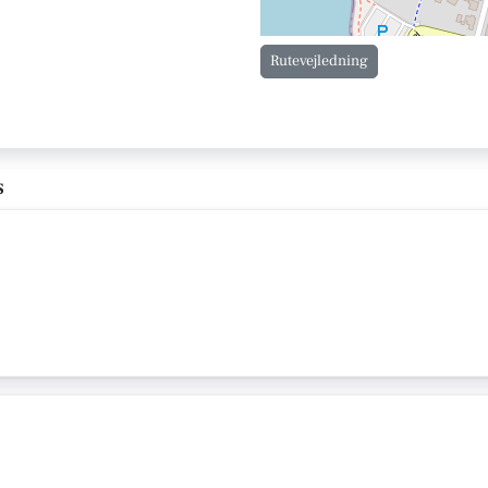
Rutevejledning
s