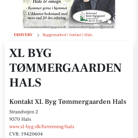
XL Byg Tømmergaarden Hals
ERHVERV
Byggemarked / trælast i Hals
XL BYG
TØMMERGAARDEN
HALS
Kontakt XL Byg Tømmergaarden Hals
Strandvejen 2
9370 Hals
www.xl-byg.dk/forretning/hals
CVR: 19420604