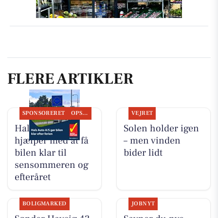
FLERE ARTIKLER
SPONSORERET
OPSLAGSTAVLEN
VEJRET
Hals Auto A/S
Solen holder igen
hjælper med at få
– men vinden
bilen klar til
bider lidt
sensommeren og
efteråret
BOLIGMARKED
JOBNYT