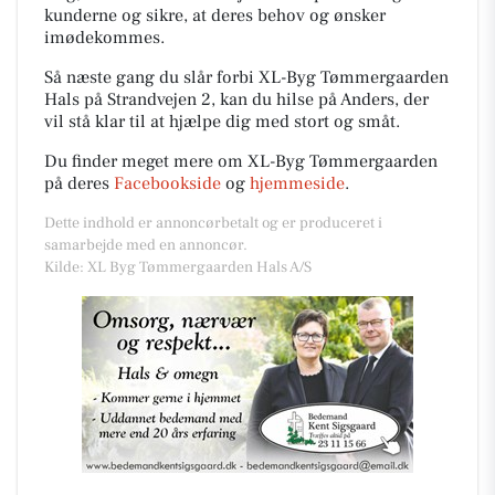
kunderne og sikre, at deres behov og ønsker
imødekommes.
Så næste gang du slår forbi XL-Byg Tømmergaarden
Hals på Strandvejen 2, kan du hilse på Anders, der
vil stå klar til at hjælpe dig med stort og småt.
Du finder meget mere om XL-Byg Tømmergaarden
på deres
Facebookside
og
hjemmeside
.
Dette indhold er annoncørbetalt og er produceret i
samarbejde med en annoncør.
Kilde: XL Byg Tømmergaarden Hals A/S