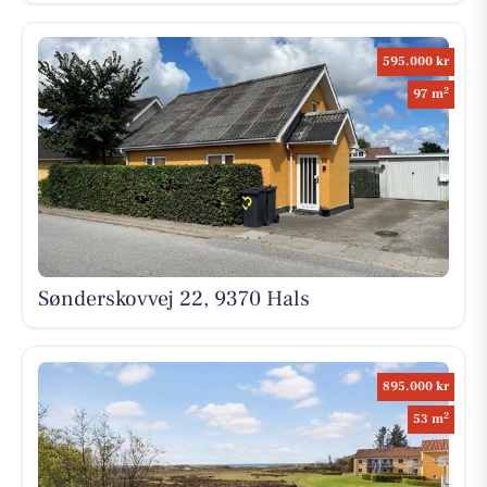
595.000 kr
2
97 m
Sønderskovvej 22, 9370 Hals
895.000 kr
2
53 m