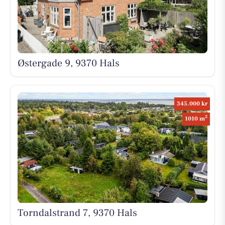
Østergade 9, 9370 Hals
345.000 kr
2
1010 m
Torndalstrand 7, 9370 Hals