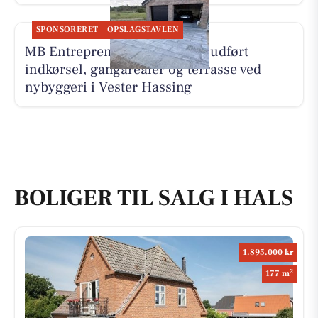
SPONSORERET
OPSLAGSTAVLEN
MB Entreprenør & Anlæg har udført
indkørsel, gangarealer og terrasse ved
nybyggeri i Vester Hassing
BOLIGER TIL SALG I HALS
1.895.000 kr
2
177 m