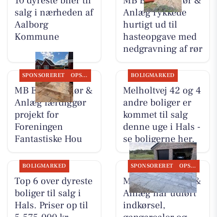
10 dyreste biler til
MB Entreprenør &
salg i nærheden af
Anlæg rykkede
Aalborg
hurtigt ud til
Kommune
hasteopgave med
nedgravning af rør
SPONSORERET
OPSLAGSTAVLEN
BOLIGMARKED
MB Entreprenør &
Melholtvej 42 og 4
Anlæg færdiggør
andre boliger er
projekt for
kommet til salg
Foreningen
denne uge i Hals -
Fantastiske Hou
se boligerne her.
BOLIGMARKED
SPONSORERET
OPSLAGSTAVLEN
Top 6 over dyreste
MB Entreprenør &
boliger til salg i
Anlæg har udført
Hals. Priser op til
indkørsel,