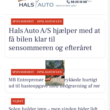
SPONSORERET
OPSLAGSTAVLEN
Hals Auto A/S hjælper med at
få bilen klar til
sensommeren og efteråret
SPONSORERET
OPSLAGSTAVLEN
MB Entreprenør & Anlæg rykkede hurtigt
ud til hasteopgave med nedgravning af rør
VEJRET
Solen holder igen – men vinden bider lidt