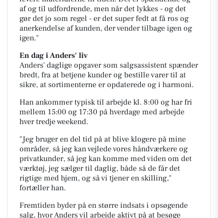
af og til udfordrende, men når det lykkes - og det
gør det jo som regel - er det super fedt at få ros og
anerkendelse af kunden, der vender tilbage igen og
igen."
En dag i Anders' liv
Anders' daglige opgaver som salgsassistent spænder
bredt, fra at betjene kunder og bestille varer til at
sikre, at sortimenterne er opdaterede og i harmoni.
Han ankommer typisk til arbejde kl. 8:00 og har fri
mellem 15:00 og 17:30 på hverdage med arbejde
hver tredje weekend.
"Jeg bruger en del tid på at blive klogere på mine
områder, så jeg kan vejlede vores håndværkere og
privatkunder, så jeg kan komme med viden om det
værktøj, jeg sælger til daglig, både så de får det
rigtige med hjem, og så vi tjener en skilling,"
fortæller han.
Fremtiden byder på en større indsats i opsøgende
salg, hvor Anders vil arbejde aktivt på at besøge