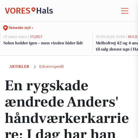
VORES
Hals
Seneste nyt ›
13 timer siden |
VEJRET
05-08-2026 13:00 |
BOLI
Solen holder igen – men vinden bider lidt
Melholtvej 42 og 4 an
til salg denne uge i Ha
En rygskade ændrede Anders' håndværkerkarriere: I dag har han fun
ARTIKLER
Erhvervsprofil
En rygskade
ændrede Anders'
håndværkerkarrie
re: I dag har han