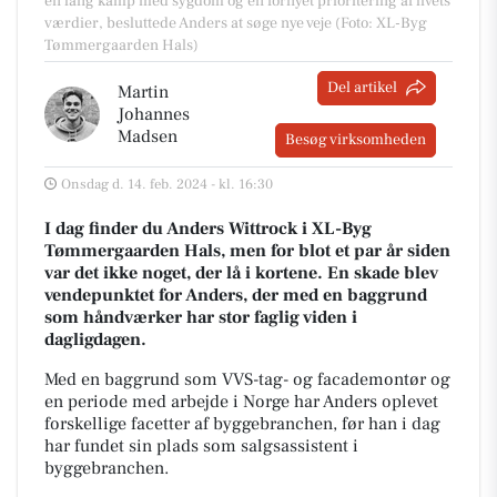
en lang kamp med sygdom og en fornyet prioritering af livets
værdier, besluttede Anders at søge nye veje (Foto: XL-Byg
Tømmergaarden Hals)
Del artikel
Martin
Johannes
Madsen
Besøg virksomheden
Onsdag d. 14. feb. 2024 - kl. 16:30
I dag finder du Anders Wittrock i XL-Byg
Tømmergaarden Hals, men for blot et par år siden
var det ikke noget, der lå i kortene. En skade blev
vendepunktet for Anders, der med en baggrund
som håndværker har stor faglig viden i
dagligdagen.
Med en baggrund som VVS-tag- og facademontør og
en periode med arbejde i Norge har Anders oplevet
forskellige facetter af byggebranchen, før han i dag
har fundet sin plads som salgsassistent i
byggebranchen.