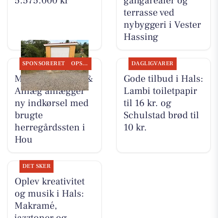
5.575.000 kr
gangarealer og
terrasse ved
nybyggeri i Vester
Hassing
SPONSORERET
OPSLAGSTAVLEN
DAGLIGVARER
MB Entreprenør &
Gode tilbud i Hals:
Anlæg anlægger
Lambi toiletpapir
ny indkørsel med
til 16 kr. og
brugte
Schulstad brød til
herregårdssten i
10 kr.
Hou
DET SKER
Oplev kreativitet
og musik i Hals:
Makramé,
jazztoner og