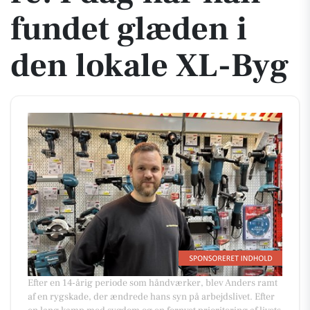
fundet glæden i
den lokale XL-Byg
Efter en 14-årig periode som håndværker, blev Anders ramt
af en rygskade, der ændrede hans syn på arbejdslivet. Efter