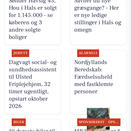
Sønder Havsig 43,
Savner du nye
Hou i Hals er solgt
græsgange? - Her
for 1.145.000 - se
er nye ledige
køberen og 3
stillinger i Hals og
andre solgte
omegn
boliger
JOBNYT
ALARM112
Dagvagt social- og
Nordjyllands
sundhedsassistent
Beredskab:
til Ulsted
Færdselsuheld
Friplejehjem, 32
med fastklemte
timer ugentligt,
personer
opstart oktober
2026
BILER
SPONSORERET
OPSLAGSTAVLEN