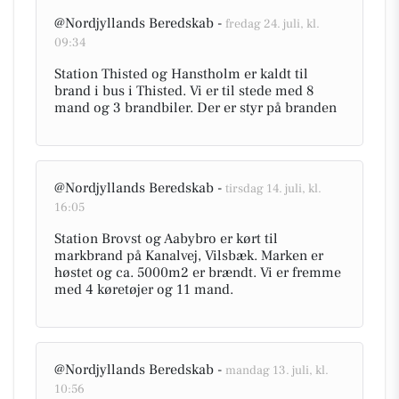
@Nordjyllands Beredskab -
fredag 24. juli, kl.
09:34
Station Thisted og Hanstholm er kaldt til
brand i bus i Thisted. Vi er til stede med 8
mand og 3 brandbiler. Der er styr på branden
@Nordjyllands Beredskab -
tirsdag 14. juli, kl.
16:05
Station Brovst og Aabybro er kørt til
markbrand på Kanalvej, Vilsbæk. Marken er
høstet og ca. 5000m2 er brændt. Vi er fremme
med 4 køretøjer og 11 mand.
@Nordjyllands Beredskab -
mandag 13. juli, kl.
10:56