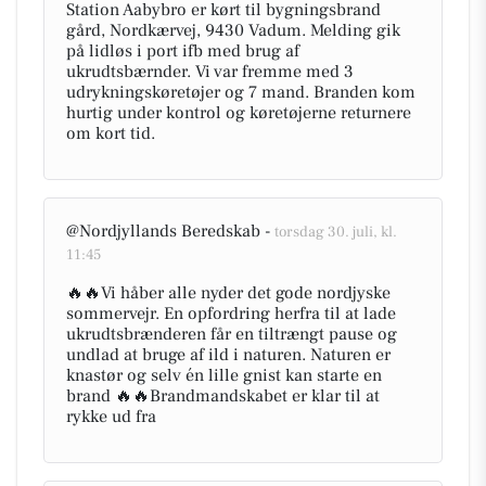
Station Aabybro er kørt til bygningsbrand
gård, Nordkærvej, 9430 Vadum. Melding gik
på lidløs i port ifb med brug af
ukrudtsbærnder. Vi var fremme med 3
udrykningskøretøjer og 7 mand. Branden kom
hurtig under kontrol og køretøjerne returnere
om kort tid.
@Nordjyllands Beredskab -
torsdag 30. juli, kl.
11:45
🔥🔥Vi håber alle nyder det gode nordjyske
sommervejr. En opfordring herfra til at lade
ukrudtsbrænderen får en tiltrængt pause og
undlad at bruge af ild i naturen. Naturen er
knastør og selv én lille gnist kan starte en
brand 🔥🔥Brandmandskabet er klar til at
rykke ud fra