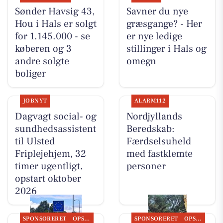
Sønder Havsig 43,
Savner du nye
Hou i Hals er solgt
græsgange? - Her
for 1.145.000 - se
er nye ledige
køberen og 3
stillinger i Hals og
andre solgte
omegn
boliger
JOBNYT
ALARM112
Dagvagt social- og
Nordjyllands
sundhedsassistent
Beredskab:
til Ulsted
Færdselsuheld
Friplejehjem, 32
med fastklemte
timer ugentligt,
personer
opstart oktober
2026
SPONSORERET
OPSLAGSTAVLEN
SPONSORERET
OPSLAGSTAVLEN