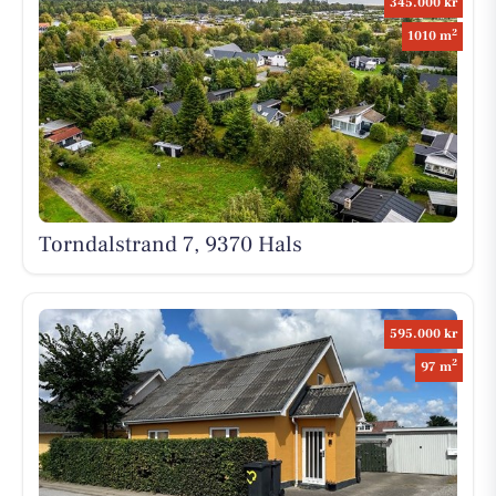
345.000 kr
2
1010 m
Torndalstrand 7, 9370 Hals
595.000 kr
2
97 m