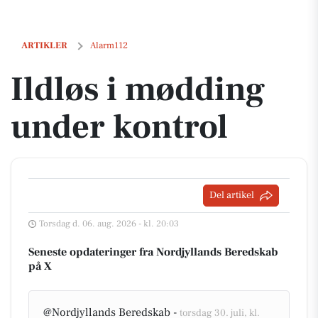
Ildløs i mødding under kontrol
ARTIKLER
Alarm112
Ildløs i mødding
under kontrol
Del artikel
Torsdag d. 06. aug. 2026 - kl. 20:03
Seneste opdateringer fra Nordjyllands Beredskab
på X
@Nordjyllands Beredskab -
torsdag 30. juli, kl.