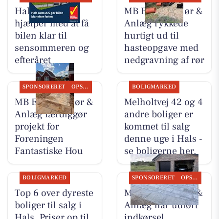
Hals Auto A/S
MB Entreprenør &
hjælper med at få
Anlæg rykkede
bilen klar til
hurtigt ud til
sensommeren og
hasteopgave med
efteråret
nedgravning af rør
SPONSORERET
OPSLAGSTAVLEN
BOLIGMARKED
MB Entreprenør &
Melholtvej 42 og 4
Anlæg færdiggør
andre boliger er
projekt for
kommet til salg
Foreningen
denne uge i Hals -
Fantastiske Hou
se boligerne her.
BOLIGMARKED
SPONSORERET
OPSLAGSTAVLEN
Top 6 over dyreste
MB Entreprenør &
boliger til salg i
Anlæg har udført
Hals. Priser op til
indkørsel,