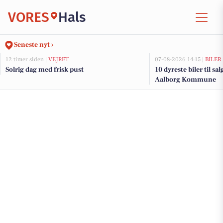
VORES
Hals
Seneste nyt ›
12 timer siden |
VEJRET
07-08-2026 14:15 |
BILER
Solrig dag med frisk pust
10 dyreste biler til sa
Aalborg Kommune