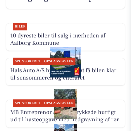
BILER
10 dyreste biler til salg i nærheden af
Aalborg Kommune
SPONSORERET
OPSLAGSTAVLEN
Hals Auto A/S hjælper med at få bilen klar
til sensommeren og efteråret
SPONSORERET
OPSLAGSTAVLEN
MB Entreprenør & Anlæg rykkede hurtigt
ud til hasteopgave med nedgravning af rør