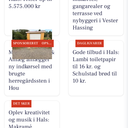
5.575.000 kr
gangarealer og
terrasse ved
nybyggeri i Vester
Hassing
SPONSORERET
OPSLAGSTAVLEN
DAGLIGVARER
MB Entreprenør &
Gode tilbud i Hals:
Anlæg anlægger
Lambi toiletpapir
ny indkørsel med
til 16 kr. og
brugte
Schulstad brød til
herregårdssten i
10 kr.
Hou
DET SKER
Oplev kreativitet
og musik i Hals:
Makramé,