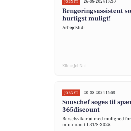
26-08-2024 13:30
JOBNYT
Rengøringsassistent søge
hurtigst muligt!
Arbejdstid:
Kilde: JobNet
20-08-2024 15:58
JOBNYT
Souschef søges til spæ
365discount
Barselsvikariat med mulighed for 
minimum til 31/8-2025.