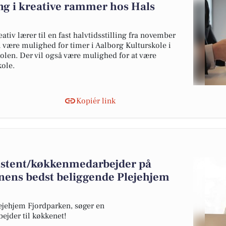
ng i kreative rammer hos Hals
ativ lærer til en fast halvtidsstilling fra november
il være mulighed for timer i Aalborg Kulturskole i
olen. Der vil også være mulighed for at være
kole.
Kopiér link
sistent/køkkenmedarbejder på
ens bedst beliggende Plejehjem
jehjem Fjordparken, søger en
jder til køkkenet!