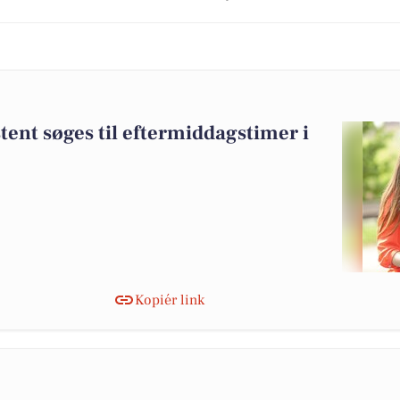
tent søges til eftermiddagstimer i
Kopiér link