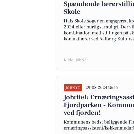
Spændende lærerstilli
Skole
Hals Skole søger en engageret, kre
2024 eller hurtigst muligt. Der v
kombination med stillingen på sk
kontaktlærer ved Aalborg Kulturs
Kilde: JobNet
29-08-2024 15:56
JOBNYT
Jobtitel: Ernæringsas
Fjordparken - Kommun
ved fjorden!
Kommunens bedst beliggende Ple
ernæringsassistent/køkkenmedarbe