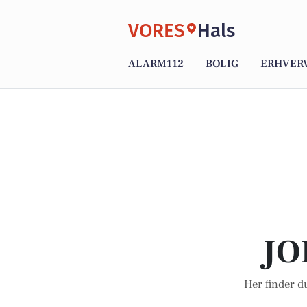
VORES
Hals
ALARM112
BOLIG
ERHVER
JO
Her finder du