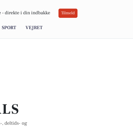
 -
direkte i din indbakke
Tilmeld
SPORT
VEJRET
ALS
-, deltids- og