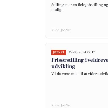
Stillingen er en fleksjobstilling 
mulig.
Kilde: JobNet
27-08-2024 22:17
JOBNYT
Frisørstilling i veldre
udvikling
Vil du være med til at videreudvikl
Kilde: JobNet