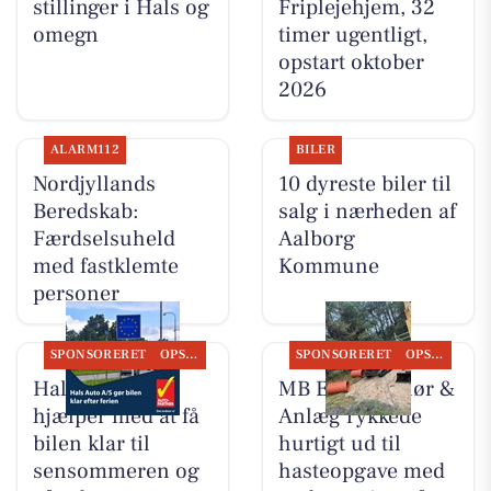
stillinger i Hals og
Friplejehjem, 32
omegn
timer ugentligt,
opstart oktober
2026
ALARM112
BILER
Nordjyllands
10 dyreste biler til
Beredskab:
salg i nærheden af
Færdselsuheld
Aalborg
med fastklemte
Kommune
personer
SPONSORERET
OPSLAGSTAVLEN
SPONSORERET
OPSLAGSTAVLEN
Hals Auto A/S
MB Entreprenør &
hjælper med at få
Anlæg rykkede
bilen klar til
hurtigt ud til
sensommeren og
hasteopgave med