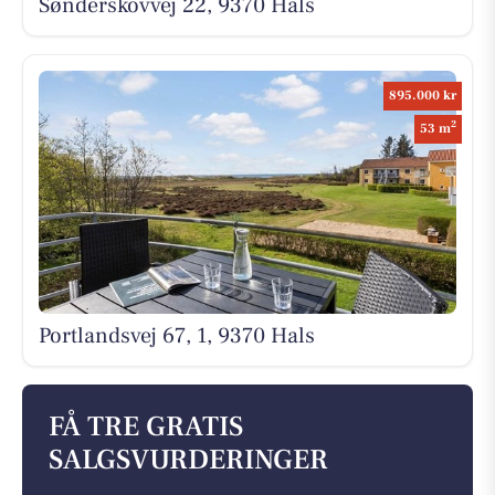
Sønderskovvej 22, 9370 Hals
895.000 kr
2
53 m
Portlandsvej 67, 1, 9370 Hals
FÅ TRE GRATIS
SALGSVURDERINGER