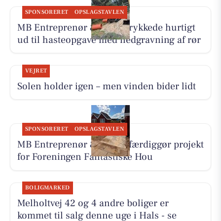
SPONSORERET
OPSLAGSTAVLEN
MB Entreprenør & Anlæg rykkede hurtigt
ud til hasteopgave med nedgravning af rør
VEJRET
Solen holder igen – men vinden bider lidt
SPONSORERET
OPSLAGSTAVLEN
MB Entreprenør & Anlæg færdiggør projekt
for Foreningen Fantastiske Hou
BOLIGMARKED
Melholtvej 42 og 4 andre boliger er
kommet til salg denne uge i Hals - se