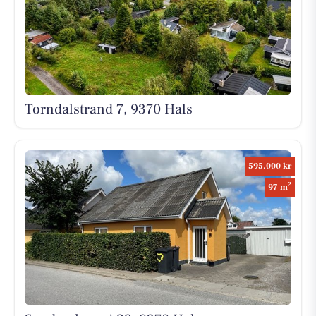
Torndalstrand 7, 9370 Hals
595.000 kr
2
97 m