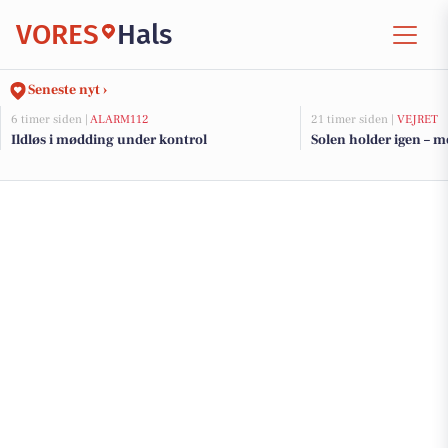
VORES
Hals
Seneste nyt ›
6 timer siden |
ALARM112
21 timer siden |
VEJRET
Ildløs i mødding under kontrol
Solen holder igen – m