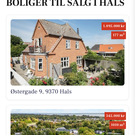
BOLIGER TIL SALG I HALS
1.895.000 kr
2
177 m
Østergade 9, 9370 Hals
345.000 kr
2
1010 m