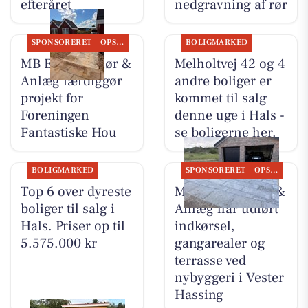
efteråret
nedgravning af rør
SPONSORERET
OPSLAGSTAVLEN
BOLIGMARKED
MB Entreprenør &
Melholtvej 42 og 4
Anlæg færdiggør
andre boliger er
projekt for
kommet til salg
Foreningen
denne uge i Hals -
Fantastiske Hou
se boligerne her.
BOLIGMARKED
SPONSORERET
OPSLAGSTAVLEN
Top 6 over dyreste
MB Entreprenør &
boliger til salg i
Anlæg har udført
Hals. Priser op til
indkørsel,
5.575.000 kr
gangarealer og
terrasse ved
nybyggeri i Vester
Hassing