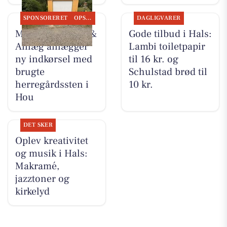
SPONSORERET
OPSLAGSTAVLEN
DAGLIGVARER
MB Entreprenør &
Gode tilbud i Hals:
Anlæg anlægger
Lambi toiletpapir
ny indkørsel med
til 16 kr. og
brugte
Schulstad brød til
herregårdssten i
10 kr.
Hou
DET SKER
Oplev kreativitet
og musik i Hals:
Makramé,
jazztoner og
kirkelyd