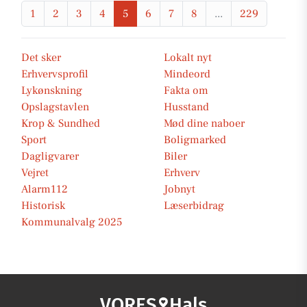
1
2
3
4
5
6
7
8
...
229
Det sker
Lokalt nyt
Erhvervsprofil
Mindeord
Lykønskning
Fakta om
Opslagstavlen
Husstand
Krop & Sundhed
Mød dine naboer
Sport
Boligmarked
Dagligvarer
Biler
Vejret
Erhverv
Alarm112
Jobnyt
Historisk
Læserbidrag
Kommunalvalg 2025
VORES
Hals