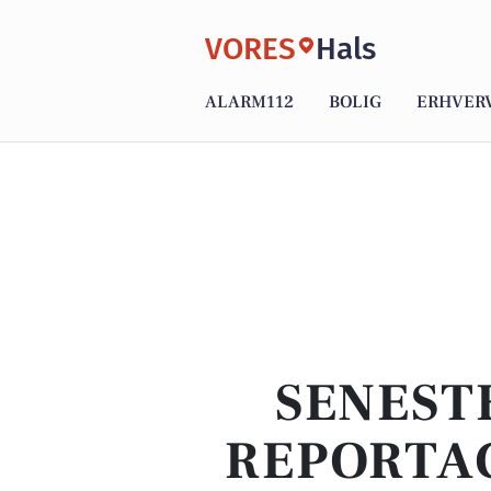
VORES
Hals
ALARM112
BOLIG
ERHVER
SENEST
REPORTAG