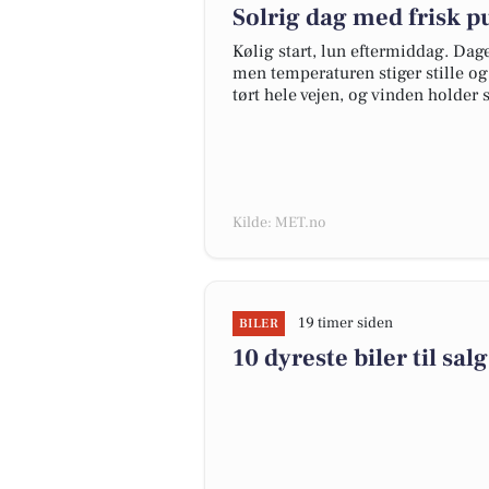
Solrig dag med frisk p
Kølig start, lun eftermiddag. Dag
men temperaturen stiger stille og
tørt hele vejen, og vinden holder
Kilde: MET.no
19 timer siden
BILER
10 dyreste biler til s