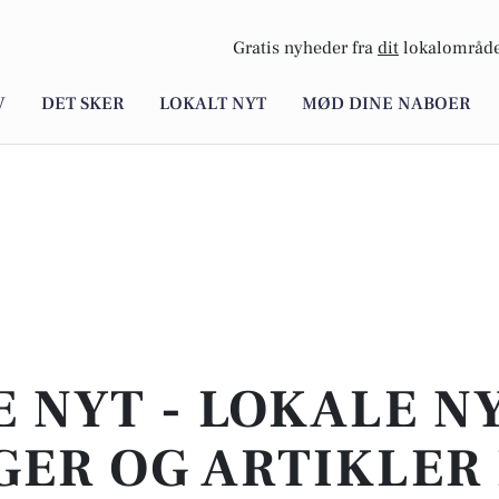
Gratis nyheder fra
dit
lokalområde
V
DET SKER
LOKALT NYT
MØD DINE NABOER
E NYT - LOKALE N
ER OG ARTIKLER