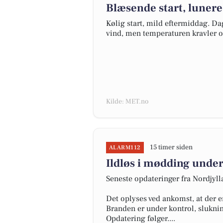
Blæsende start, lunere
Kølig start, mild eftermiddag. D
vind, men temperaturen kravler op
Kilde: MET.no
15 timer siden
ALARM112
Ildløs i mødding under
Seneste opdateringer fra Nordjyl
Det oplyses ved ankomst, at der e
Branden er under kontrol, slukni
Opdatering følger....