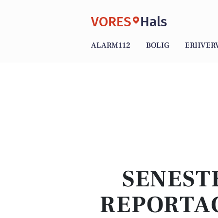
VORES
Hals
ALARM112
BOLIG
ERHVER
SENEST
REPORTAG