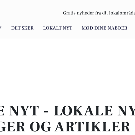
Gratis nyheder fra
dit
lokalområde
V
DET SKER
LOKALT NYT
MØD DINE NABOER
E NYT - LOKALE N
ER OG ARTIKLER