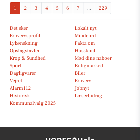
1
2
3
4
5
6
7
...
229
Det sker
Lokalt nyt
Erhvervsprofil
Mindeord
Lykønskning
Fakta om
Opslagstavlen
Husstand
Krop & Sundhed
Mød dine naboer
Sport
Boligmarked
Dagligvarer
Biler
Vejret
Erhverv
Alarm112
Jobnyt
Historisk
Læserbidrag
Kommunalvalg 2025