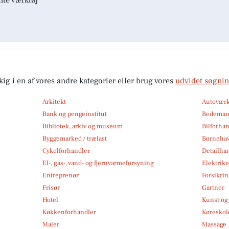
kig i en af vores andre kategorier eller brug vores
udvidet søgni
Arkitekt
Autoværk
Bank og pengeinstitut
Bedema
Bibliotek, arkiv og museum
Bilforha
Byggemarked / trælast
Børneha
Cykelforhandler
Detailha
El-, gas-, vand- og fjernvarmeforsyning
Elektrike
Entreprenør
Forsikri
Frisør
Gartner
Hotel
Kunst og 
Køkkenforhandler
Køreskol
Maler
Massage