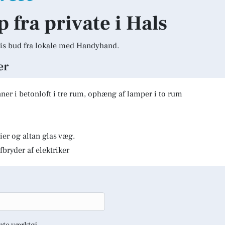
p fra private i Hals
is bud fra lokale med Handyhand.
er
er i betonloft i tre rum, ophæng af lamper i to rum
er og altan glas væg.
fbryder af elektriker
nte værktøj