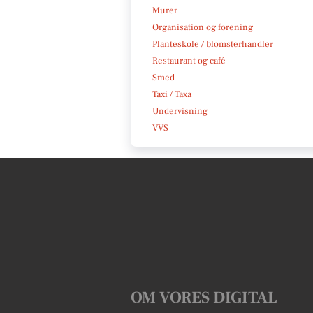
Murer
Organisation og forening
Planteskole / blomsterhandler
Restaurant og café
Smed
Taxi / Taxa
Undervisning
VVS
OM VORES DIGITAL