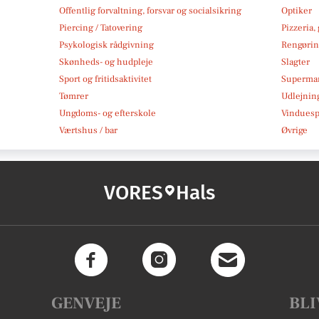
Offentlig forvaltning, forsvar og socialsikring
Optiker
Piercing / Tatovering
Pizzeria,
Psykologisk rådgivning
Rengøri
Skønheds- og hudpleje
Slagter
Sport og fritidsaktivitet
Superma
Tømrer
Udlejnin
Ungdoms- og efterskole
Vindues
Værtshus / bar
Øvrige
VORES
Hals
GENVEJE
BLI