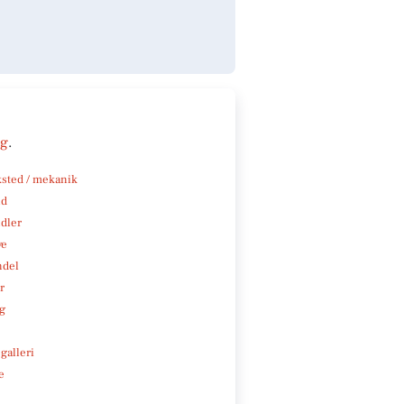
ng
.
sted / mekanik
nd
ndler
ve
ndel
r
ng
galleri
e