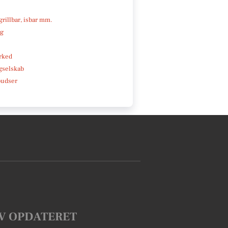
 grillbar, isbar mm.
ng
rked
gselskab
pudser
V OPDATERET