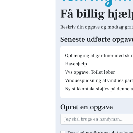
Få billig hjæl
Beskriv din opgave og modtag grat
Seneste udførte opgav
Ophænging af gardiner med skinn
Havehjælp
Vvs opgave, Toilet løber
Vinduespudsning af vindues parti
Ny stikkontakt sløjfes på denne a
Opret en opgave
Der skal medbringes det releva