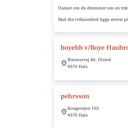
Uanset om du drømmer om en træhyt
Skal din virksomhed ligge øverst p
boyehh v/Boye Haubr
Rimmervej 46, Ulsted
9370 Hals
pehrsson
Kongevejen 103
9370 Hals