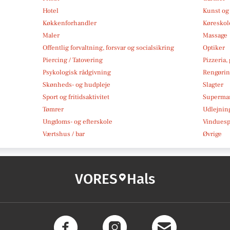
Hotel
Kunst og 
Køkkenforhandler
Køreskol
Maler
Massage
Offentlig forvaltning, forsvar og socialsikring
Optiker
Piercing / Tatovering
Pizzeria,
Psykologisk rådgivning
Rengøri
Skønheds- og hudpleje
Slagter
Sport og fritidsaktivitet
Superma
Tømrer
Udlejnin
Ungdoms- og efterskole
Vindues
Værtshus / bar
Øvrige
VORES
Hals