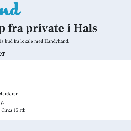
p fra private i Hals
is bud fra lokale med Handyhand.
er
lderdøren
g.
 Cirka 15 stk