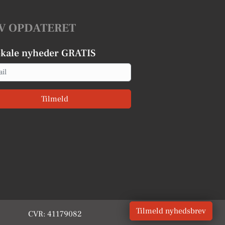
V OPDATERET
okale nyheder GRATIS
Tilmeld
Tilmeld nyhedsbrev
CVR: 41179082