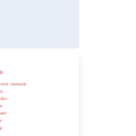
ng
.
sted / mekanik
nd
ndler
ve
ndel
r
ng