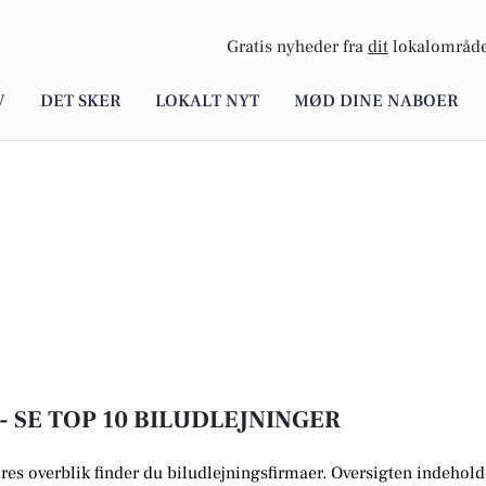
Gratis nyheder fra
dit
lokalområde
V
DET SKER
LOKALT NYT
MØD DINE NABOER
- SE TOP 10 BILUDLEJNINGER
vores overblik finder du biludlejningsfirmaer.
Oversigten indeholde