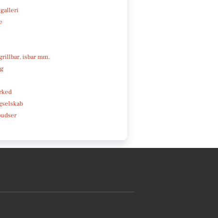
galleri
e
 grillbar, isbar mm.
ng
rked
gselskab
pudser