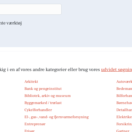
nte værktøj
kig i en af vores andre kategorier eller brug vores
udvidet søgni
Arkitekt
Autoværk
Bank og pengeinstitut
Bedema
Bibliotek, arkiv og museum
Bilforha
Byggemarked / trælast
Børneha
Cykelforhandler
Detailha
El-, gas-, vand- og fjernvarmeforsyning
Elektrike
Entreprenør
Forsikri
Frisør
Gartner