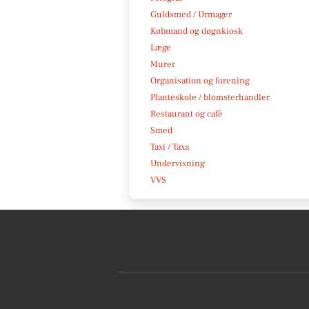
Guldsmed / Urmager
Købmand og døgnkiosk
Læge
Murer
Organisation og forening
Planteskole / blomsterhandler
Restaurant og café
Smed
Taxi / Taxa
Undervisning
VVS