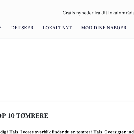
Gratis nyheder fra
dit
lokalområde
V
DET SKER
LOKALT NYT
MØD DINE NABOER
TOP 10 TØMRERE
 dig i Hals
. I vores overblik finder du en tømrer i Hals
.
Oversigten in