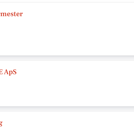
rmester
E ApS
g