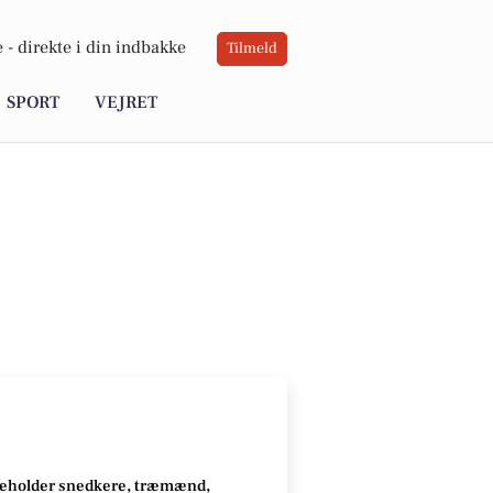
 -
direkte i din indbakke
Tilmeld
SPORT
VEJRET
deholder snedkere, træmænd,