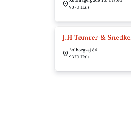
Købmagergade 16, Ulsted
9370 Hals
J.H Tømrer-& Snedke
Aalborgvej 86
9370 Hals