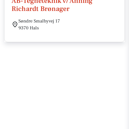
AB-Tegneteknik v/ Anning
Richardt Brønager
Søndre Smalbyvej 17
9370 Hals