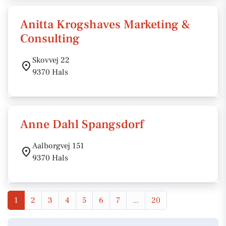
Anitta Krogshaves Marketing &
Consulting
Skovvej 22
9370 Hals
Anne Dahl Spangsdorf
Aalborgvej 151
9370 Hals
1
2
3
4
5
6
7
...
20