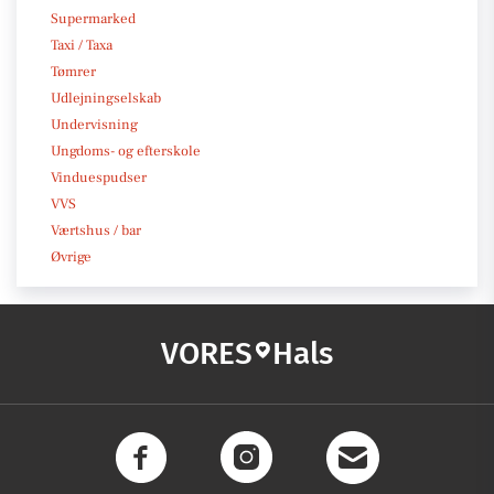
Supermarked
Taxi / Taxa
Tømrer
Udlejningselskab
Undervisning
Ungdoms- og efterskole
Vinduespudser
VVS
Værtshus / bar
Øvrige
VORES
Hals