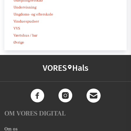
Udlejningselskab
Undervisning
Ungdoms- og efterskole
Vinduespudser
VVS
Værtshus / bar
Øvrige
VORES
Hals
OM VORES DIGITAL
Om os