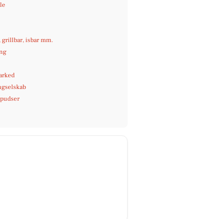
le
e
, grillbar, isbar mm.
ng
arked
ngselskab
pudser