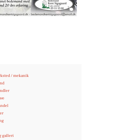
ksted / mekanik
nd
andler
ave
andel
er
ng
 galleri