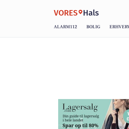
VORES
Hals
ALARM112
BOLIG
ERHVER