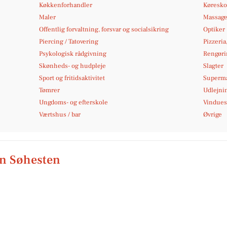
Køkkenforhandler
Køresko
Maler
Massag
Offentlig forvaltning, forsvar og socialsikring
Optiker
Piercing / Tatovering
Pizzeria
Psykologisk rådgivning
Rengøri
Skønheds- og hudpleje
Slagter
Sport og fritidsaktivitet
Superm
Tømrer
Udlejni
Ungdoms- og efterskole
Vindues
Værtshus / bar
Øvrige
en Søhesten