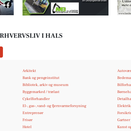
RHVERVSLIV I HALS
Arkitekt
Autovær
Bank og pengeinstitut
Bedema
Bibliotek, arkiv og museum
Bilforh
Byggemarked / trælast
Børneh
Cykelforhandler
Detailh
El-, gas-, vand- og fjernvarmeforsyning
Elektrik
Entreprenør
Forsikri
Frisør
Gartner
Hotel
Kunst og