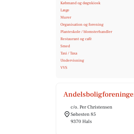
Købmand og døgnkiosk
Læge
Murer
Organisation og forening
Planteskole / blomsterhandler
Restaurant og café
Smed
Taxi / Taxa
Undervisning
VVS
Andelsboligforening
c/o. Per Christensen
Søhesten 85
9370 Hals