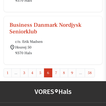
9370 Hals
Business Danmark Nordjysk
Seniorklub
c/o. Erik Madsen
Houvej 50
9370 Hals
1
...
3
4
5
6
7
8
9
...
58
VORES
Hals