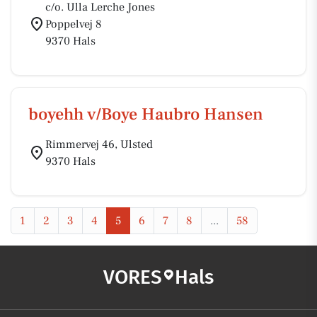
c/o. Ulla Lerche Jones
Poppelvej 8
9370 Hals
boyehh v/Boye Haubro Hansen
Rimmervej 46, Ulsted
9370 Hals
1
2
3
4
5
6
7
8
...
58
VORES
Hals